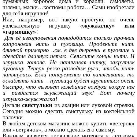
бумажных коробок дома и корабли, самолёты,
шлемы, маски…костюмы робота… Сами изобретали
для себя игрушки!
Или, например, вот такую простую, но очень
увлекательную игрушку
«жужжалку» или
«гармошку»!
Для её изготовления понадобится только прочная
капроновая нить и пуговица. Проденьте нить
длинной примерно ..см. в две дырочки в пуговице и
сделайте длинную петлю. Свяжите концы нити. И
игрушка готова. Не натягивая нитку, закрутим
пуговицу. Теперь резко разводим руги, чтобы нить
натянулась. Если попеременно то натягивать, то
ослаблять нить – пуговица будет крутиться очень
быстро, что вызовет колебание воздуха вокруг нее
и раздастся жужжащий звук! Вот почему
игрушка-жужжалка!
Делали
свистульки
из акации или луковой стрелки.
Сегодня можно сделать свистульку из коктейльной
палочки.
В любом детском магазине можно купить «ветерок»
или «ветрячок», а можно сделать его самому.
Важным является проявление интереса к детскому