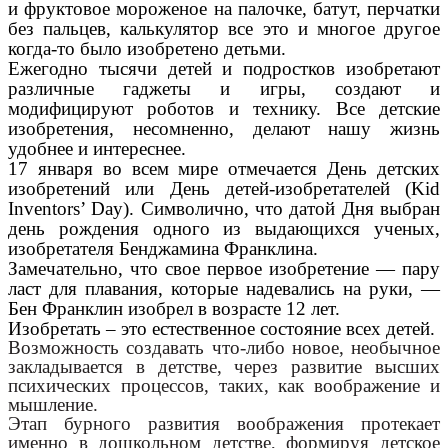
и фруктовое мороженое на палочке, батут, перчатки
без пальцев, калькулятор все это и многое другое
когда-то было изобретено детьми.
Ежегодно тысячи детей и подростков изобретают
различные гаджеты и игры, создают и
модифицируют роботов и технику. Все детские
изобретения, несомненно, делают нашу жизнь
удобнее и интереснее.
17 января во всем мире отмечается День детских
изобретений или День детей-изобретателей (Kid
Inventors’ Day). Символично, что датой Дня выбран
день рождения одного из выдающихся ученых,
изобретателя Бенджамина Франклина.
Замечательно, что свое первое изобретение — пару
ласт для плавания, которые надевались на руки, —
Бен Франклин изобрел в возрасте 12 лет.
Изобретать – это естественное состояние всех детей.
Возможность создавать что-либо новое,
необычное
закладывается в детстве, через
развитие высших
психических процессов, таких, как воображение и
мышление.
Этап бурного развития воображения протекает
именно в дошкольном детстве, формируя детское