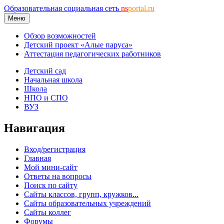
Образовательная социальная сеть
ns
portal.ru
Меню
Обзор возможностей
Детский проект «Алые паруса»
Аттестация педагогических работников
Детский сад
Начальная школа
Школа
НПО и СПО
ВУЗ
Навигация
Вход/регистрация
Главная
Мой мини-сайт
Ответы на вопросы
Поиск по сайту
Сайты классов, групп, кружков...
Сайты образовательных учреждений
Сайты коллег
Форумы