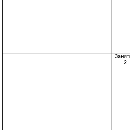
Занят
2