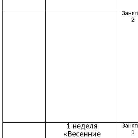
Занят
2
1 неделя
Занят
1
«Весенние