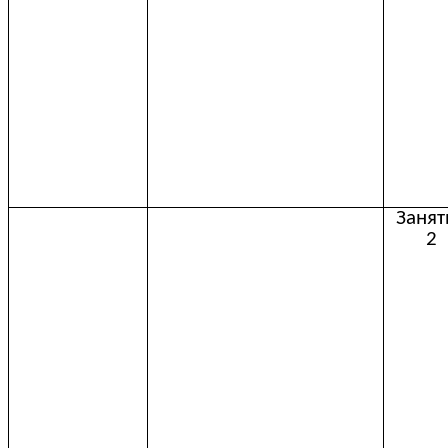
Занят
2