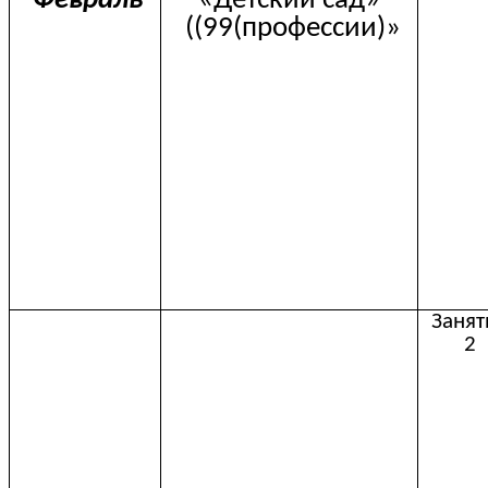
Февраль
«Детский сад»
((99(профессии)»
Занят
2