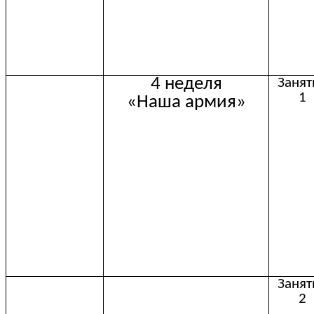
4 неделя
Занят
1
«Наша армия»
Занят
2