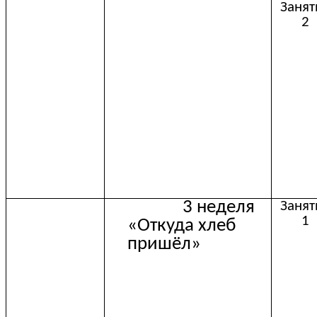
Занят
2
3 неделя
Занят
1
«Откуда хлеб
пришёл»