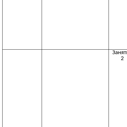
Занят
2