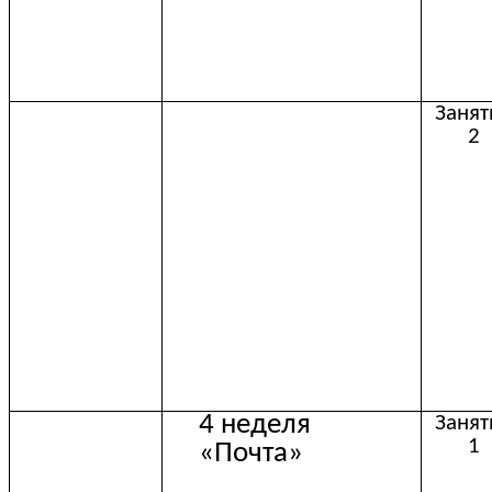
Занят
2
4 неделя
Занят
1
«Почта»