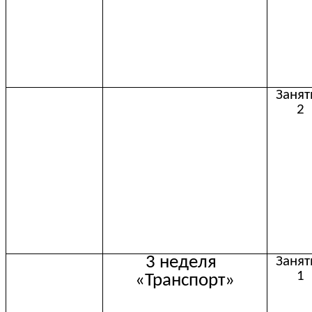
Занят
2
3 неделя
Занят
1
«Транспорт»