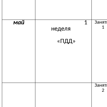
май
1
Занят
1
неделя
«ПДД»
Занят
2