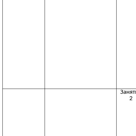
Занят
2