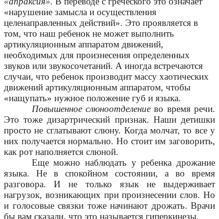
«апраксия».
В переводе с греческого это означает
«нарушение замысла и осуществления
целенаправленных действий». Это проявляется в
том, что наш ребенок не может выполнить
артикуляционным аппаратом движений,
необходимых для произнесения определенных
звуков или звукосочетаний. А иногда встречаются
случаи, что ребенок производит массу хаотических
движений артикуляционным аппаратом, чтобы
«нащупать» нужное положение губ и языка.
Повышенное слюноотделение
во время речи.
Это тоже дизартрический признак. Наши детишки
просто не сглатывают слюну. Когда молчат, то все у
них получается нормально. Но стоит им заговорить,
как рот наполняется слюной.
Еще можно наблюдать у ребенка дрожание
языка. Не в спокойном состоянии, а во время
разговора. И не только язык не выдерживает
нагрузок, возникающих при произнесении слов. Но
и голосовые связки тоже начинают дрожать. Врачи
бы вам сказали, что это называется гиперкинезы.