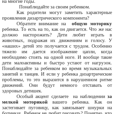
на многие годы.
Понаблюдайте за своим ребенком.
Как родители могут заметить характерные
проявления дизартрического компонента?
Обратите внимание на
общую моторику
ребенка. То есть на то, как он двигается. Что же нас
должно насторожить? Дети любят играть в
животных, подражая их движениям и голосу. У
«наших» детей это получается с трудом. Особенно
тяжело им дается изображение цапли, когда
необходимо стоять на одной ноге. И вообще такие
дети малоактивны и быстро устают от нагрузок.
Понаблюдайте за ребенком во время музыкальных
занятий и танцев. И если у ребенка дизартрические
проблемы, то это выразится в нарушенном ритме
движений. Они будут немного отставать от
здоровых детишек.
Особый акцент сделаете на наблюдении
за
мелкой моторикой
вашего ребенка. Как он
застегивает пуговицу, как завязывает шнурки на
ботинках. Ребенок не любит рисовать? Понятно, что