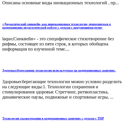
Описаны основные виды иновационных технологий , пр...
«Дидактический синквейн, как инновационная технология, применяемая в
коррекционно-педагогической работе с детьми с нарушениями речи»
laquo;Синквейн» - это специфическое стихотворение без
рифмы, состоящее из пяти строк, в которых обобщена
информация по изученной теме....
Здоровьесберегающие технологии используемые на коррекционных занятиях.
Здоровьесберегающие технологии можно условно разделить
на следующие виды:1. Технологии сохранения и
стимулирования здоровья: Стретчинг, ритмопластика,
динамические паузы, подвижные и спортивные игры, ...
Технология сказкотерапии в коррекционных занятиях с детьми с ТНР