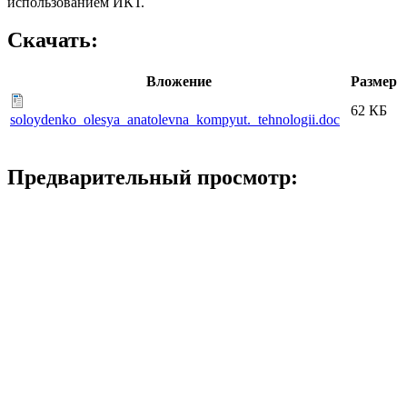
использованием ИКТ.
Скачать:
Вложение
Размер
62 КБ
soloydenko_olesya_anatolevna_kompyut._tehnologii.doc
Предварительный просмотр: