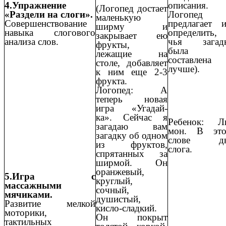
описания.
4.Упражнение
(Логопед достает
Логопед
«Раздели на слоги».
маленькую
предлагает 
Совершенствование
ширму и
определить,
навыка слогового
закрывает ею
чья загад
анализа слов.
фрукты,
была
лежащие на
составлена
столе, добавляет
лучше).
к ним еще 2-3
фрукта.
Логопед: А
теперь новая
игра «Угадай-
ка». Сейчас я
Ребенок: Л
загадаю вам
мон. В эт
загадку об одном
слове дв
из фруктов,
слога.
спрятанных за
ширмой. Он
оранжевый,
5.Игра с
круглый,
массажными
сочный,
мячиками.
душистый,
Развитие мелкой
кисло-сладкий.
моторики,
Он покрыт
тактильных