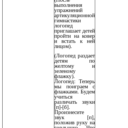
выполнения
упражнений
артикуляционной
гимнастики
логопед
приглашает детей
пройти на ковер
и встать к ней
лицом).
(Логопед раздает
детям по
желтому и
зеленому
флажку).
Логопед: Теперь
мы поиграем с
флажками. Будем
учиться
различать звуки
[п]-[б].
Произнесите
звук [п],
положив руку на
горлышко. Что