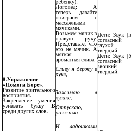
ребенку).
Логопед: А
теперь давайте
поиграем с
массажными
мячиками.
Возьмем мячик в
Дети: Звук [п
правую руку.
согласный
Представьте, что
глухой
это не мячик. А
твердый.
мягкая
Дети: Звук [б
ароматная слива.
согласный
звонкий
Сливу я держу в
твердый.
руке,
8.Упражнение
«Помоги Боре».
Развитие зрительного
Зажимаю в
восприятия.
кулаке,
Закрепление умения
узнавать букву
Б
Отпускаю,
среди других слов.
разжима
И ладошками