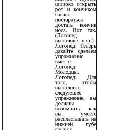
широко открыть
рот и кончиком
языка
постараться
достать кончик
носа. Вот так.
(Логопед
выполняет упр.)
Логопед: Теперь
давайте сделаем
упражнение
вместе.
Логопед:
Молодцы.
Логопед: Для
того, чтобы
выполнить
следующее
упражнение, вы
должны
вспомнить, как
вы умеете
распластывать на
нижней губе
язычок