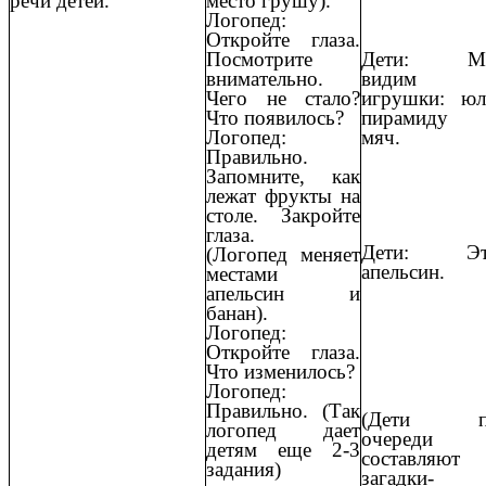
место грушу).
речи детей.
Логопед:
Откройте глаза.
Посмотрите
Дети: М
внимательно.
видим
Чего не стало?
игрушки: юл
Что появилось?
пирамиду
Логопед:
мяч.
Правильно.
Запомните, как
лежат фрукты на
столе. Закройте
глаза.
Дети: Эт
(Логопед меняет
апельсин.
местами
апельсин и
банан).
Логопед:
Откройте глаза.
Что изменилось?
Логопед:
Правильно. (Так
(Дети п
логопед дает
очереди
детям еще 2-3
составляют
задания)
загадки-