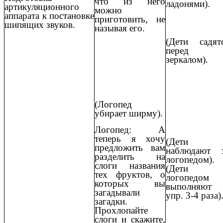
что из него
ладонями).
артикуляционного
можно
аппарата к постановке
приготовить, не
шипящих звуков.
называя его.
(Дети садят
перед
зеркалом).
(Логопед
убирает ширму).
Логопед: А
теперь я хочу
(Дети
предложить вам
наблюдают 
разделить на
логопедом).
слоги названия
(Дети 
тех фруктов, о
логопедом
которых вы
выполняют
загадывали
упр. 3-4 раза)
загадки.
Прохлопайте
слоги и скажите,