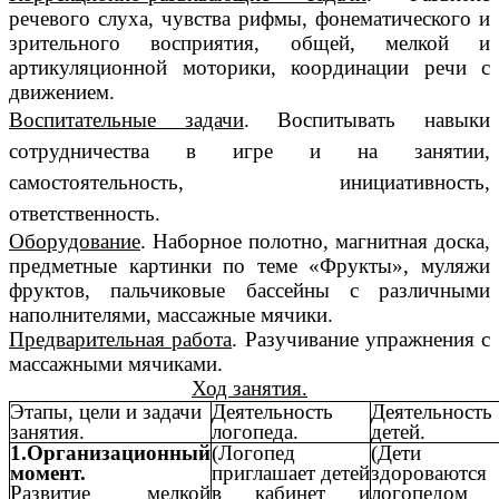
речевого слуха, чувства рифмы, фонематического и
зрительного восприятия, общей, мелкой и
артикуляционной моторики, координации речи с
движением.
Воспитательные задачи
. Воспитывать навыки
сотрудничества в игре и на занятии,
самостоятельность, инициативность,
ответственность.
Оборудование
. Наборное полотно, магнитная доска,
предметные картинки по теме «Фрукты», муляжи
фруктов, пальчиковые бассейны с различными
наполнителями, массажные мячики.
Предварительная работа
. Разучивание упражнения с
массажными мячиками.
Ход занятия.
Этапы, цели и задачи
Деятельность
Деятельность
занятия.
логопеда.
детей.
1.Организационный
(Логопед
(Дети
момент.
приглашает детей
здороваются
Развитие мелкой
в кабинет и
логопедом