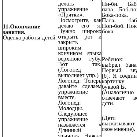
делать
Пи-би. Баб
упражнение
папа. Боб-по
«Прятки».
Бока-пока.
Посмотрите, как
Папа- баб
делаю его я.
Поп-боб. Пок
11.Окончание
Нужно широко
бока.
занятия.
открыть рот и
Оценка работы детей.
закрыть
широким
кончиком языка
верхнюю губу.
Ребенок:
Вот так.
выбрал бана
(Логопед
Первый зв
выполняет упр.)
[б]. Я соеди
Логопед: Теперь
картинку
давайте сделаем
буквой
Б
.
упражнение
(Аналогично
вместе.
отвечают в
Логопед:
дети.
Молодцы.
Следующее
(Дети
упражнение
высказывают
называется «
свое мнение).
Длинный
язычок». Нужно