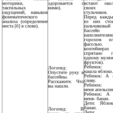
моторики,
здоровается с
встают око
тактильных
ними).
своих
ощущений, навыков
стульчиков.
фонематического
Перед кажд
анализа (определение
из них сто
места [б] в слове).
пальчиковый
бассейн 
наполнителям
горохом и
фасолью.
контейнерах
спрятано 
одному муля
фруктов).
Ребенок:
Логопед:
нашла яблоко
Опустите руку в
Ребенок: А 
бассейны.
сливу.
Расскажите. Что
Ребенок:
вы нашли.
меня апельсин
Ребенок: А
меня- банан.
Дети: Яблок
банан.
Логопед: В
Дети: 