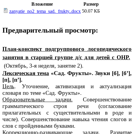
Вложение
Размер
50.07 КБ
zanyatie_no2_tema_sad._frukty..docx
Предварительный просмотр:
План-конспект подгруппового логопедического
занятия в старшей группе д/с для детей с ОНР.
(Октябрь, 3-я неделя, занятие 2).
Лексическая тема
«Сад. Фрукты». Звуки [б], [б’],
[п], [п’].
Цель
. Уточнение, активизация и актуализация
словаря по теме «Сад. Фрукты».
Образовательные задачи.
Совершенствование
грамматического строя речи (согласование
прилагательных с существительными в роде и
числе). Совершенствование навыка чтения слогов и
слов с пройденными буквами.
Коррекционно-развивающие задачи
. Развитие