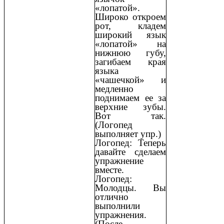
«лопатой».
Широко откроем
рот, кладем
широкий язык
«лопатой» на
нижнюю губу,
загибаем края
языка
«чашечкой» и
медленно
поднимаем ее за
верхние зубы.
Вот так.
(Логопед
выполняет упр.)
Логопед: Теперь
давайте сделаем
упражнение
вместе.
Логопед:
Молодцы. Вы
отлично
выполнили
упражнения.
(После