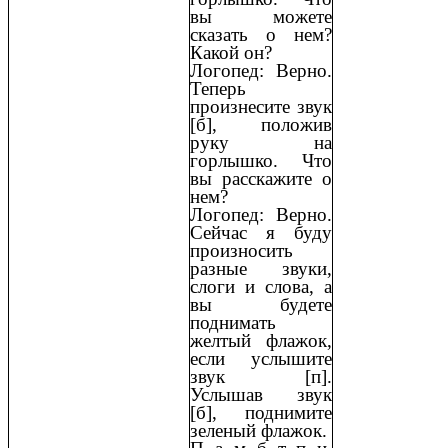
вы можете
сказать о нем?
Какой он?
Логопед: Верно.
Теперь
произнесите звук
[б], положив
руку на
горлышко. Что
вы расскажите о
нем?
Логопед: Верно.
Сейчас я буду
произносить
разные звуки,
слоги и слова, а
вы будете
поднимать
желтый флажок,
если услышите
звук [п].
Услышав звук
[б], поднимите
зеленый флажок.