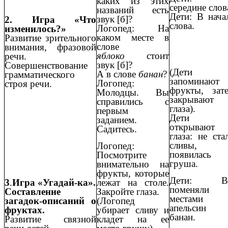
каких из этих
середине слов
названий есть
Дети: В нача
звук [б]?
2. Игра «Что
слова.
Логопед: На
изменилось?»
каком месте в
Развитие зрительного
слове
внимания, фразовой
яблоко
стоит
речи.
звук [б]?
Совершенствование
(Дети
А в слове
банан
?
грамматического
запоминают
Логопед:
строя речи.
фрукты, зат
Молодцы. Вы
закрывают
справились с
глаза).
первым
Дети
заданием.
открывают
Садитесь.
глаза: не ста
сливы, 
Логопед:
появилась
Посмотрите
груша.
внимательно на
фрукты, которые
Дети: В
лежат на столе.
3
.
Игра «Угадай-ка».
поменяли
Закройте глаза.
Составление
местами
(Логопед
загадок-описаний о
апельсин
убирает сливу и
фруктах.
банан.
кладет на ее
Развитие связной