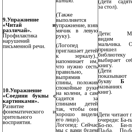
катаю.
(Дети садят
за стол).
(Также
9.Упражнение
выполняется
«Читай и
упражнение, взяв
различай».
мячик в левую
Дети: М
Профилактика
руку).
видим
нарушений
мальчика. 
(Логопед
письменной речи.
пришел 
приглашает детей
библиотеку
к зеркалу).,
выбирает се
напоминает им,
книгу.
что нужно сесть
(Дети
правильно,
показывают
выпрямив
букву
Б
спины, положив
названиях
спокойные руки
10.Упражнение
книг).
на колени, а сам
«Соедини буквы с
садится за
картинками».
спинами детей
Развитие
так, чтобы они
фонематического и
хорошо видели
Дети читают 
зрительного
его лицо).
очереди: Ба-п
восприятия.
Логопед: Сейчас
Бо-по. Би-п
мы с вами будем
Па-ба. По-б