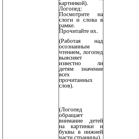
картинкой).
Логопед:
Посмотрите на
слоги и слова в
рамке.
Прочитайте их.
(Работая над
осознанным
чтением, логопед
выясняет
известно ли
детям значение
всех
прочитанных
слов).
(Логопед
обращает
внимание детей
на картинки и
буквы в нижней
части страницы).