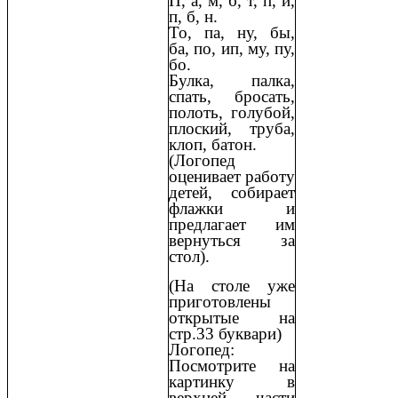
П, а, м, б, т, п, и,
п, б, н.
То, па, ну, бы,
ба, по, ип, му, пу,
бо.
Булка, палка,
спать, бросать,
полоть, голубой,
плоский, труба,
клоп, батон.
(Логопед
оценивает работу
детей, собирает
флажки и
предлагает им
вернуться за
стол).
(На столе уже
приготовлены
открытые на
стр.33 буквари)
Логопед:
Посмотрите на
картинку в
верхней части