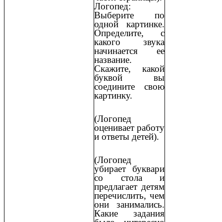
Логопед:
Выберите по
одной картинке.
Определите, с
какого звука
начинается ее
название.
Скажите, какой
буквой вы
соедините свою
картинку.
(Логопед
оценивает работу
и ответы детей).
(Логопед
убирает буквари
со стола и
предлагает детям
перечислить, чем
они занимались.
Какие задания