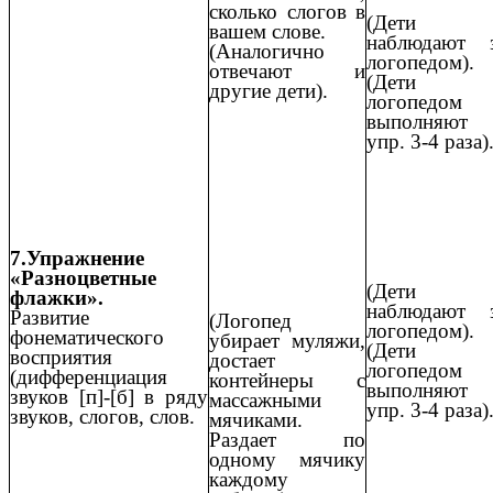
сколько слогов в
(Дети
вашем слове.
наблюдают 
(Аналогично
логопедом).
отвечают и
(Дети 
другие дети).
логопедом
выполняют
упр. 3-4 раза)
7.Упражнение
«Разноцветные
(Дети
флажки».
наблюдают 
Развитие
(Логопед
логопедом).
фонематического
убирает муляжи,
(Дети 
восприятия
достает
логопедом
(дифференциация
контейнеры с
выполняют
звуков [п]-[б] в ряду
массажными
упр. 3-4 раза)
звуков, слогов, слов.
мячиками.
Раздает по
одному мячику
каждому