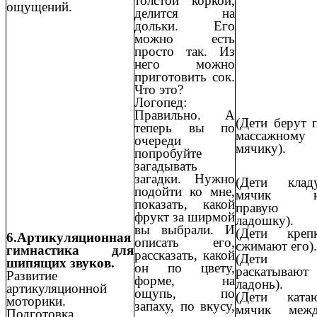
толстой коркой,
ощущений.
делится на
дольки. Его
можно есть
просто так. Из
него можно
приготовить сок.
Что это?
Логопед:
Правильно. А
(Дети берут 
теперь вы по
массажному
очереди
мячику).
попробуйте
загадывать
загадки. Нужно
(Дети клад
подойти ко мне,
мячик н
показать, какой
правую
фрукт за ширмой
ладошку).
вы выбрали. И
(Дети креп
6.Артикуляционная
описать его,
сжимают его).
гимнастика для
рассказать, какой
(Дети
шипящих звуков.
он по цвету,
раскатывают
Развитие
форме, на
ладонь).
артикуляционной
ощупь, по
(Дети ката
моторики.
запаху, по вкусу,
мячик меж
Подготовка