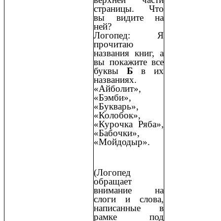
страницы. Что
вы видите на
ней?
Логопед: Я
прочитаю
названия книг, а
вы покажите все
буквы
Б
в их
названиях.
«Айболит»,
«Бэмби»,
«Букварь»,
«Колобок»,
«Курочка Ряба»,
«Бабочки»,
«Мойдодыр».
(Логопед
обращает
внимание на
слоги и слова,
написанные в
рамке под