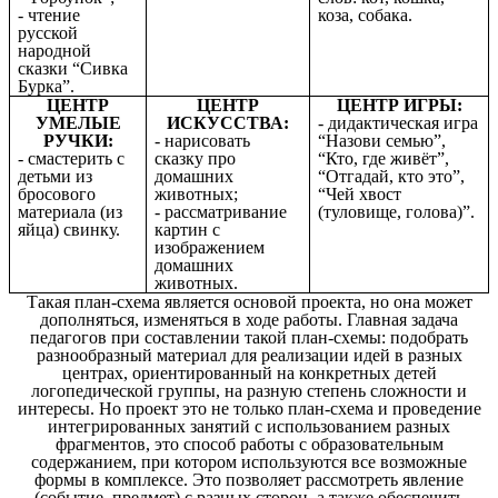
- чтение
коза, собака.
русской
народной
сказки “Сивка
Бурка”.
ЦЕНТР
ЦЕНТР
ЦЕНТР ИГРЫ:
УМЕЛЫЕ
ИСКУССТВА:
- дидактическая игра
РУЧКИ:
- нарисовать
“Назови семью”,
- смастерить с
сказку про
“Кто, где живёт”,
детьми из
домашних
“Отгадай, кто это”,
бросового
животных;
“Чей хвост
материала (из
- рассматривание
(туловище, голова)”.
яйца) свинку.
картин с
изображением
домашних
животных.
Такая план-схема является основой проекта, но она может
дополняться, изменяться в ходе работы. Главная задача
педагогов при составлении такой план-схемы: подобрать
разнообразный материал для реализации идей в разных
центрах, ориентированный на конкретных детей
логопедической группы, на разную степень сложности и
интересы. Но проект это не только план-схема и проведение
интегрированных занятий с использованием разных
фрагментов, это способ работы с образовательным
содержанием, при котором используются все возможные
формы в комплексе. Это позволяет рассмотреть явление
(событие, предмет) с разных сторон, а также обеспечить