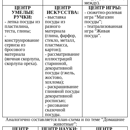
между).
ЦЕНТР
ЦЕНТР
ЦЕНТР ИГРЫ:
УМЕЛЫЕ
ИСКУССТВА:
- сюжетно-ролевая
РУЧКИ:
- выставка
игра “Магазин
- лепка посуды из
посуды из
посуды”;
пластилина,
разного
- театрализованная
теста, глины;
материала
игра “Живая
-
(глина, фарфор,
посуда”.
конструирование
стекло, металл,
сервиза из
пластмасса,
бросового
картон);
материала
- рассматривание
(яичная скорлупа,
иллюстраций
скорлупа ореха).
старинной,
декоративной
посуды (гжель,
жостово,
хохлома);
- раскрашивание
глиняной посуды
декоративной
росписью;
- рисование
сказочной
посуды.
Аналогично составляется план-схема и по теме “Домашние
животные”:
ЦЕНТР
ЦЕНТР НАУКИ:
ЦЕНТР