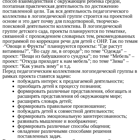
способ взаимодействия с окружающей ребенка средой,
поэтапная практическая деятельность по достижению
поставленной цели. Так вся деятельность педагогического
коллектива в логопедической группе строится на проектной
основе и это дает почву для плодотворной, творческо-
поисковой деятельности коллектива. В логопедической
группе детского сада, проекты планируются по тематике,
связанной с прохождением словарных тем, рекомендованных
программой по коррекции речи для детей с ОНР. Так по темам
·“Овощи и Фрукты” планируются проекты: “Где растут
витамины?”, “Во саду ли, в огороде”; по теме “Одежда” –
проект: “Вещи из бабушкиного сундука”; по теме “Мебель” –
проект: “Откуда приходит к нам мебель”; по теме “Зима” –
проект: “Как узнать зиму” и т.д.
Перед педагогическим коллективом логопедической группы в
рамках проекта ставятся задачи:
побуждать интерес к предлагаемой деятельности;
приобщать детей к процессу познания;
формировать различные представления, обогащать и
расширять представления об окружающем мире;
расширять словарь детей;
формировать правильное произношение;
побуждать детей к совместной деятельности;
формировать эмоциональную заинтересованность;
развивать мышление и воображение;
формировать различные способы общения;
овладение различными способами решения
поставленных задач.