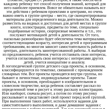
каждому ребенку тот способ получения знаний, который для
него наиболее приемлем. Вовсе не обязательно называть все
эти действия с ребенком проектами и центрами, но очень
важно иметь в группе центры – место, где сконцентрированы
материалы для определенного вида деятельности. Можно
разместить на видных и доступных для детей местах в группе
книги, иллюстрации, предметы по теме, специально
подобранные истории, сюрпризные моменты и т.п., это
послужит мотивацией детей к деятельности. От того,
насколько разнообразно будет обеспечена тема материалами,
соответствующими возрасту, интересам детей и программным
требованиям, во многом зависит самостоятельность работы в
центрах, длительность заинтересованной работы. А выбирая
из предложенного, ребенок учится отстаивать свои интересы,
учится согласовывать свои интересы с интересами других
детей, учится инициативе и анализу.
В логопедической группе детского сада проекты, в основном,
классифицируются по тематике, связанной с прохождением
словарных тем. Все проекты проводятся внутри группы, но
бывают и личностные, индивидуальные проекты. Такие
проекты, в основном, преобладают в изобразительном и
словесном творчестве, когда ребенок составляет рассказ по
определенной теме и рисует к этому рассказу иллюстрацию.
Или наоборот, сначала рисует, а потом по этому рисунку
рассказывает и представляет свой проект перед всей группой.
При выполнении таких работ, используются задания для
самостоятельного выполнения, и даже домашние задания с
привлечением к работе родителей. Так как основной целью в