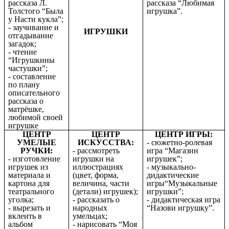
рассказа Л.
рассказа “Любимая
Толстого “Была
игрушка”.
у Насти кукла”;
- заучивание и
ИГРУШКИ
отгадывание
загадок;
- чтение
“Игрушкины
частушки”;
- составление
по плану
описательного
рассказа о
матрёшке,
любимой своей
игрушке
ЦЕНТР
ЦЕНТР
ЦЕНТР ИГРЫ:
УМЕЛЫЕ
ИСКУССТВА:
- сюжетно-ролевая
РУЧКИ:
- рассмотреть
игра “Магазин
- изготовление
игрушки на
игрушек”;
игрушек из
иллюстрациях
- музыкально-
материала и
(цвет, форма,
дидактические
картона для
величина, части
игры“Музыкальные
театрального
(детали) игрушек);
игрушки”;
уголка;
- рассказать о
- дидактическая игра
- вырезать и
народных
“Назови игрушку”.
вклеить в
умельцах;
альбом
- нарисовать “Моя