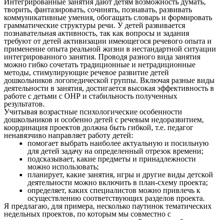
Интегрированные занятия дают детям возможность думать,
творить, фантазировать, сочинять, познавать, развивать
коммуникативные умения, обогащать словарь и формировать
грамматические структуры речи. У детей развивается
познавательная активность, так как вопросы и задания
требуют от детей активизации имеющегося речевого опыта и
применение опыта реальной жизни в нестандартной ситуации
интегрированного занятия. Проводя разного вида занятия
можно гибко сочетать традиционные и нетрадиционные
методы, стимулирующие речевое развитие детей
дошкольников логопедической группы. Включая разные виды
деятельности в занятия, достигается высокая эффективность в
работе с детьми с ОНР и стабильность полученных
результатов.
Учитывая возрастные психологические особенности
дошкольников и особенно детей с речевым недоразвитием,
координация проектов должна быть гибкой, т.е. педагог
ненавязчиво направляет работу детей:
помогает выбрать наиболее актуальную и посильную
для детей задачу на определенный отрезок времени;
подсказывает, какие предметы и принадлежности
можно использовать;
планирует, какие занятия, игры и другие виды детской
деятельности можно включить в план-схему проекта;
определяет, каких специалистов можно привлечь к
осуществлению соответствующих разделов проекта.
Я предлагаю, для примера, несколько паутинок тематических
недельных проектов, по которым мы совместно с