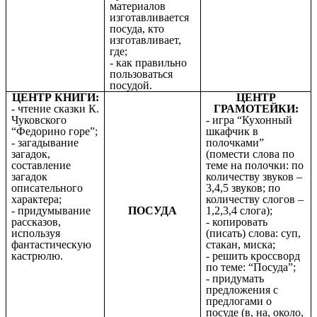
материалов
изготавливается
посуда, кто
изготавливает,
где;
- как правильно
пользоваться
посудой.
ЦЕНТР КНИГИ:
ЦЕНТР
- чтение сказки К.
ГРАМОТЕЙКИ:
Чуковского
- игра “Кухонный
“Федорино горе”;
шкафчик в
- загадывание
полочками”
загадок,
(помести слова по
составление
теме на полочки: по
загадок
количеству звуков –
описательного
3,4,5 звуков; по
характера;
количеству слогов –
- придумывание
ПОСУДА
1,2,3,4 слога);
рассказов,
- копировать
используя
(писать) слова: суп,
фантастическую
стакан, миска;
кастрюлю.
- решить кроссворд
по теме: “Посуда”;
- придумать
предложения с
предлогами о
посуде (в, на, около,