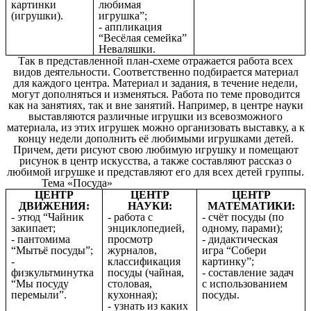
картинки
любимая
(игрушки).
игрушка”;
- аппликация
“Весёлая семейка”
Неваляшки.
Так в представленной план-схеме отражается работа всех
видов деятельности. Соответственно подбирается материал
для каждого центра. Материал и задания, в течение недели,
могут дополняться и изменяться. Работа по теме проводится
как на занятиях, так и вне занятий. Например, в центре науки
выставляются различные игрушки из всевозможного
материала, из этих игрушек можно организовать выставку, а к
концу недели дополнить её любимыми игрушками детей.
Причем, дети рисуют свою любимую игрушку и помещают
рисунок в центр искусства, а также составляют рассказ о
любимой игрушке и представляют его для всех детей группы.
Тема «Посуда»
ЦЕНТР
ЦЕНТР
ЦЕНТР
ДВИЖЕНИЯ:
НАУКИ:
МАТЕМАТИКИ:
- этюд “Чайник
- работа с
- счёт посуды (по
закипает;
энциклопедией,
одному, парами);
- пантомима
просмотр
- дидактическая
“Мытьё посуды”;
журналов,
игра “Собери
-
классификация
картинку”;
физкультминутка
посуды (чайная,
- составление задач
“Мы посуду
столовая,
с использованием
перемыли”.
кухонная);
посуды.
- узнать из каких