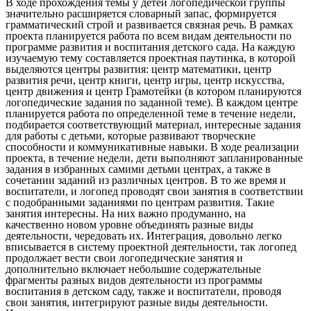
В ходе прохождения темы у детей логопедической группы
значительно расширяется словарный запас, формируется
грамматический строй и развивается связная речь. В рамках
проекта планируется работа по всем видам деятельности по
программе развития и воспитания детского сада. На каждую
изучаемую тему составляется проектная паутинка, в которой
выделяются центры развития: центр математики, центр
развития речи, центр книги, центр игры, центр искусства,
центр движения и центр Грамотейки (в котором планируются
логопедические задания по заданной теме). В каждом центре
планируется работа по определенной теме в течение недели,
подбирается соответствующий материал, интересные задания
для работы с детьми, которые развивают творческие
способности и коммуникативные навыки. В ходе реализации
проекта, в течение недели, дети выполняют запланированные
задания в избранных самими детьми центрах, а также в
сочетании заданий из различных центров. В то же время и
воспитатели, и логопед проводят свои занятия в соответствии
с подобранными заданиями по центрам развития. Такие
занятия интересны. На них важно продуманно, на
качественно новом уровне объединять разные виды
деятельности, чередовать их. Интеграция, довольно легко
вписывается в систему проектной деятельности, так логопед
продолжает вести свои логопедические занятия и
дополнительно включает небольшие содержательные
фрагменты разных видов деятельности из программы
воспитания в детском саду, также и воспитатели, проводя
свои занятия, интегрируют разные виды деятельности.