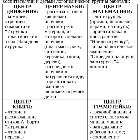
воспитателями и детьми логопедической группы работали:
ЦЕНТР
ЦЕНТР НАУКИ:
ЦЕНТР
ДВИЖЕНИЯ:
- рассказать, где и
МАТЕМАТИКИ:
- комплекс
как делают
- счёт игрушек
утренней
игрушки;
(прямой, двойками,
гимнастики
- рассмотреть
парами, на ощупь);
“Игрушки”;
материал, из
- ориентировка в
- пластический
которого сделаны
пространстве
этюд “Заводная
игрушки
“Найди игрушку”;
игрушка”.
(пластмасса, мех,
- игра на логическое
синтепон,
мышление
керамика, глина,
“Определи на ощупь
дерево);
/контуру/”, “4
- исследовать
лишний”.
игрушки в
натуральном виде;
- организовать
выставку
любимых игрушек
детей.
ЦЕНТР
ЦЕНТР
КНИГИ:
ГРАМОТЕЙКИ:
- чтение и
- звуковой анализ и
рассказывание
синтез слов: кукла,
стихов А. Барто
мишка, машина;
“Игрушки”;
- разгадывание
- чтение и
ребусов по теме;
пересказ
- составление