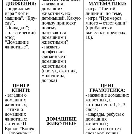
ДВИЖЕНИЯ:
- названия
МАТЕМАТИКИ:
- подвижная
домашних
- игра “Третий
игра “Кот и
животных, их
лишний” по теме,
машина”, “Еду-
детёнышей. Какую
- игра “Примеров
еду”,
пользу приносят,
много – ответ один”
“Лошадки”;
почему
(прибавить и
- пластический
называются
вычесть в пределах
этюд
домашними
10).
“Домашние
животными?
животные”.
- назвать
профессии
связанные с
домашними
животными
(пастух, скотник,
молочница,
доярка)
ЦЕНТР
ЦЕНТ
КНИГИ:
ГРАМОТЕЙКА:
- загадки о
- название домашних
домашних
животных, в
животных;
которых есть 1, 2, 3
- стихи о
слога;
домашних
- шарады, ребусы о
животных;
ДОМАШНИЕ
домашних
- чтение П.
ЖИВОТНЫЕ
животных;
Ершов “Конёк
- анализ и синтез
– Горбунок”;
слов: кот, кошка,