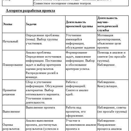
Совместное посещение семьями театров.
Алгоритм разработки проекта
Деятельность
Деятельность
научно-
Этапы
Задачи
проектной группы
методической
службы
Определение проблемы
Уточнение
Мотивация
(темы). Выбор группы
имеющейся
проектирования,
Начальный
участников.
информации,
объяснение цели
обсуждение задания
проекта
Анализ проблемы.
Формирование
Помощь в анализе и
Определение источников
задач, накопление
синтезе (по просьбе
информации. Постановка
информации. Выбор
группы).
Планирование
задач и выбор критериев
и обоснование
Наблюдение.
оценки результатов.
критерия успеха.
Распределение ролей в
команде.
Сбор и уточнение
Работа с
Наблюдение.
информации. Обсуждение
информацией.
Консультации.
Принятие
альтернатив. Выбор
Синтез и анализ
решения
оптимального варианта.
идей.
Уточнение планов
деятельности.
Выполнение проекта
Работа над
Наблюдение, советы
Выполнение
проектом, его
(по просьбе группы)
оформление.
Анализ выполнения
Участие в
Наблюдение.
Оценка
проекта, достигнутых
коллективном анализе
Направление
результатов
результатов (успехов и
проекта и
процесса анализа