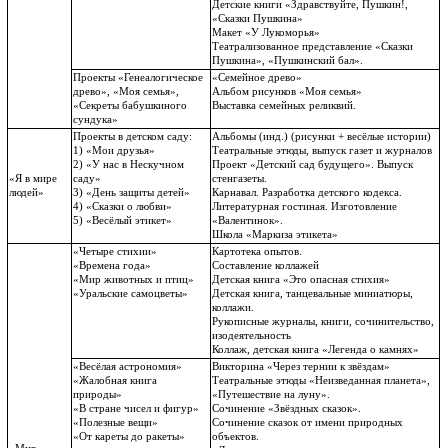
Детские книги «Здравствуйте, Пушкин!,
«Сказки Пушкина»
Макет «У Лукоморья»
Театрализованное представление «Сказки
Пушкина», «Пушкинский бал».
Проекты «Генеалогическое
«Семейное древо»
древо», «Моя семья»,
Альбом рисунков «Моя семья»
«Секреты бабушкиного
Выставка семейных реликвий.
сундука»
Проекты в детском саду:
Альбомы (инд.) (рисунки + весёлые истории)
1) «Мои друзья»
Театральные этюды, выпуск газет и журналов
2) «У нас в Нескучном
Проект «Детский сад будущего». Выпуск
«Я в мире
саду»
стенгазеты.
людей»
3) «День защиты детей»
Карнавал. Разработка детского кодекса.
4) «Сказки о любви»
Литературная гостиная. Изготовление
5) «Весёлый этикет»
«Валентинок».
Школа «Маркиза этикета»
«Четыре стихии»
Картотека опытов.
«Времена года»
Составление коллажей
«Мир животных и птиц»
Детская книга «Это опасная стихия»
«Уральские самоцветы»
Детская книга, танцевальные миниатюры,
коллажи.
Рукописные журналы, книги, сочинительство,
изодеятельность
Коллаж, детская книга «Легенда о камнях»
«Весёлая астрономия»
Викторина «Через тернии к звёздам»
«Жалобная книга
Театральные этюды «Неизведанная планета»,
природы»
«Путешествие на луну».
«В стране чисел и фигур»
Сочинение «Звёздных сказок».
«Полезные вещи»
Сочинение сказок от имени природных
«От кареты до ракеты»
объектов.