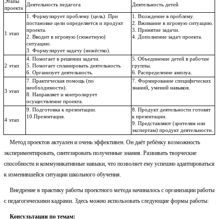
Этапы
Деятельность педагога
Деятельность детей
проекта
1. Формулирует проблему (цель). При
1. Вхождение в проблему.
постановке цели определяется и продукт
2. Вживание в игровую ситуацию.
проекта.
3. Принятие задачи.
1 этап
2. Вводит в игровую (сюжетную)
4. Дополнение задач проекта.
ситуацию.
3. Формулирует задачу (нежёстко).
4. Помогает в решении задачи.
5. Объединение детей в рабочие
2 этап
5. Помогает спланировать деятельность
группы.
6. Организует деятельность.
6. Распределение амплуа.
7. Практическая помощь (по
7. Формирование специфических
необходимости).
знаний, умений навыков.
3 этап
8. Направляет и контролирует
осуществление проекта.
9. Подготовка к презентации.
8. Продукт деятельности готовят
10.Презентация.
к презентации.
4 этап
9. Представляют (зрителям или
экспертам) продукт деятельности.
Метод проектов актуален и очень эффективен. Он даёт ребёнку возможность
экспериментировать, синтезировать полученные знания. Развивать творческие
способности и коммуникативные навыки, что позволяет ему успешно адаптироваться
к изменившейся ситуации школьного обучения.
Внедрение в практику работы проектного метода начиналось с организации работы
с педагогическими кадрами. Здесь можно использовать следующие формы работы:
Консультации по темам: