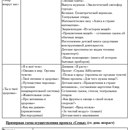
«Мир
«Лесная газета».
вокруг нас»
Выпуск журнала «Экологический светофор
города»
Коллажи. Геометрический вернисаж.
Театральные этюды.
Математическое шоу «Алиса в стране
математики».
Энциклопедия «Из истории вещей»
«Приключения вещей» - сочинение сказок об
обычных вещах.
Изготовление детской книги средствами
конструктивной деятельности.
Детские проспекты по видам техники
(транспорт).
«Наши помощники» (книга об истории
бытовых приборов).
«Я и моё тело»
Дневник «Я расту»
«Окошки в мир. Органы
Проект «Страна Айболития»
чувств»
«Польза и вред» (проекты по органам чувств)
«Твоё питание и здоровье»
Мини проекты «Для чего нужна пища?»
«Путешествие пирожка»
Детская книга «Приключения в стране
(строение
витаминов», составление картотеки блюд.
«Ты и твоё
пищеварительной системы)
Сочинение сказок, стихов, театральных
здоровье»
«Живительные силы»
этюдов.
«Про витамины и
«Как фрукты и овощи о своей пользе
здоровье»
спорили?»
«Как мы дышим»
Планшет «Вред-польза»
(приключение
«За чистый воздух» (плакат)
Кислородинки)
Детская книга закаливания
Примерная схема осуществления проекта «Семья»
(ст. дош. возраст)