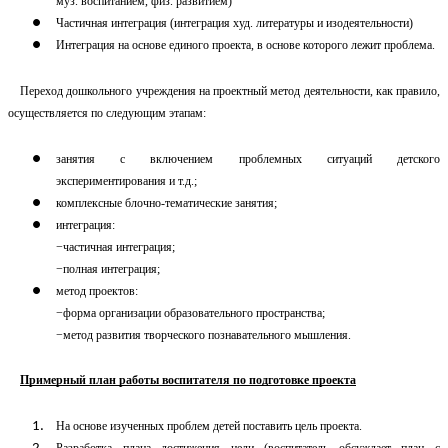
муз. воспитанием, физ. развитием)
Частичная интеграция (интеграция худ. литературы и изодеятельности)
Интеграция на основе единого проекта, в основе которого лежит проблема.
Переход дошкольного учреждения на проектный метод деятельности, как правило,
осуществляется по следующим этапам:
занятия с включением проблемных ситуаций детского
экспериментирования и т.д.;
комплексные блочно-тематические занятия;
интеграция:
−частичная интеграция;
−полная интеграция;
метод проектов:
−форма организации образовательного пространства;
−метод развития творческого познавательного мышления.
Примерный план работы воспитателя по подготовке проекта
На основе изученных проблем детей поставить цель проекта.