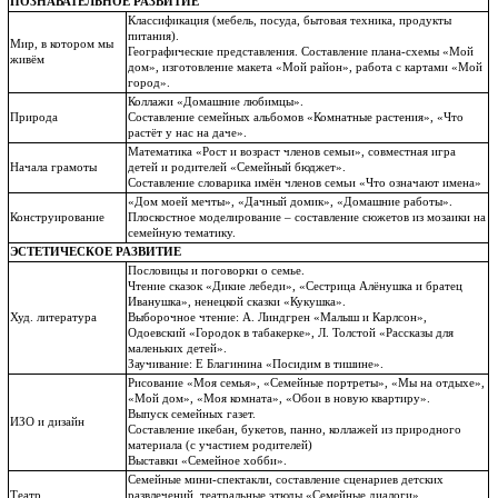
ПОЗНАВАТЕЛЬНОЕ РАЗВИТИЕ
Классификация (мебель, посуда, бытовая техника, продукты
питания).
Мир, в котором мы
Географические представления. Составление плана-схемы «Мой
живём
дом», изготовление макета «Мой район», работа с картами «Мой
город».
Коллажи «Домашние любимцы».
Природа
Составление семейных альбомов «Комнатные растения», «Что
растёт у нас на даче».
Математика «Рост и возраст членов семьи», совместная игра
Начала грамоты
детей и родителей «Семейный бюджет».
Составление словарика имён членов семьи «Что означают имена»
«Дом моей мечты», «Дачный домик», «Домашние работы».
Конструирование
Плоскостное моделирование – составление сюжетов из мозаики на
семейную тематику.
ЭСТЕТИЧЕСКОЕ РАЗВИТИЕ
Пословицы и поговорки о семье.
Чтение сказок «Дикие лебеди», «Сестрица Алёнушка и братец
Иванушка», ненецкой сказки «Кукушка».
Худ. литература
Выборочное чтение: А. Линдгрен «Малыш и Карлсон»,
Одоевский «Городок в табакерке», Л. Толстой «Рассказы для
маленьких детей».
Заучивание: Е Благинина «Посидим в тишине».
Рисование «Моя семья», «Семейные портреты», «Мы на отдыхе»,
«Мой дом», «Моя комната», «Обои в новую квартиру».
Выпуск семейных газет.
ИЗО и дизайн
Составление икебан, букетов, панно, коллажей из природного
материала (с участием родителей)
Выставки «Семейное хобби».
Семейные мини-спектакли, составление сценариев детских
Театр
развлечений, театральные этюды «Семейные диалоги».