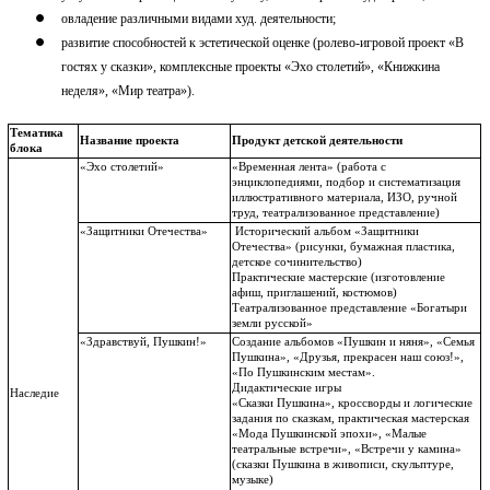
овладение различными видами худ. деятельности;
развитие способностей к эстетической оценке (ролево-игровой проект «В
гостях у сказки», комплексные проекты «Эхо столетий», «Книжкина
неделя», «Мир театра»).
Тематика
Название проекта
Продукт детской деятельности
блока
«Эхо столетий»
«Временная лента» (работа с
энциклопедиями, подбор и систематизация
иллюстративного материала, ИЗО, ручной
труд, театрализованное представление)
«Защитники Отечества»
Исторический альбом «Защитники
Отечества» (рисунки, бумажная пластика,
детское сочинительство)
Практические мастерские (изготовление
афиш, приглашений, костюмов)
Театрализованное представление «Богатыри
земли русской»
«Здравствуй, Пушкин!»
Создание альбомов «Пушкин и няня», «Семья
Пушкина», «Друзья, прекрасен наш союз!»,
«По Пушкинским местам».
Дидактические игры
Наследие
«Сказки Пушкина», кроссворды и логические
задания по сказкам, практическая мастерская
«Мода Пушкинской эпохи», «Малые
театральные встречи», «Встречи у камина»
(сказки Пушкина в живописи, скульптуре,
музыке)