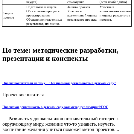
неудач)
самооценке
(если необходимо)
Подготовка к защите.
Защита проекта.
Участие в
Обоснование процесса
Участие в
коллективном анализе
Защита
проектирования.
коллективной оценке
и оценке результатов
проекта
Объяснение полученных
результатов проекта.
проекта.
результатов, их оценка.
По теме: методические разработки,
презентации и конспекты
Проект воспитателя на тему : "Театральная деятельность в детском саду"
Проект воспитателя...
Проектная деятельность в детском саду как метод реализации ФГОС
Развивать у дошкольников познавательный интерес к
окружающему миру, желание что-то узнавать, изучать,
воспитание желания учиться поможет метод проектов....