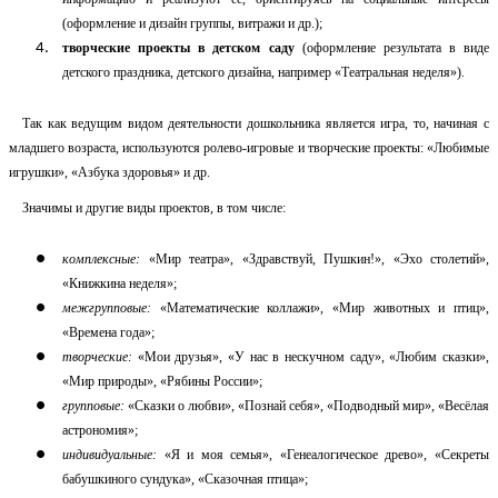
(оформление и дизайн группы, витражи и др.);
творческие проекты в детском саду
(оформление результата в виде
детского праздника, детского дизайна, например «Театральная неделя»).
Так как ведущим видом деятельности дошкольника является игра, то, начиная с
младшего возраста, используются ролево-игровые и творческие проекты: «Любимые
игрушки», «Азбука здоровья» и др.
Значимы и другие виды проектов, в том числе:
комплексные:
«Мир театра», «Здравствуй, Пушкин!», «Эхо столетий»,
«Книжкина неделя»;
межгрупповые:
«Математические коллажи», «Мир животных и птиц»,
«Времена года»;
творческие:
«Мои друзья», «У нас в нескучном саду», «Любим сказки»,
«Мир природы», «Рябины России»;
групповые:
«Сказки о любви», «Познай себя», «Подводный мир», «Весёлая
астрономия»;
индивидуальные:
«Я и моя семья», «Генеалогическое древо», «Секреты
бабушкиного сундука», «Сказочная птица»;