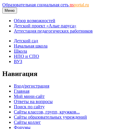
Образовательная социальная сеть
ns
portal.ru
Меню
Обзор возможностей
Детский проект «Алые паруса»
Аттестация педагогических работников
Детский сад
Начальная школа
Школа
НПО и СПО
ВУЗ
Навигация
Вход/регистрация
Главная
Мой мини-сайт
Ответы на вопросы
Поиск по сайту
Сайты классов, групп, кружков...
Сайты образовательных учреждений
Сайты коллег
Форумы