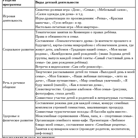
Разделы
Виды детской деятельности
программы
Сюжетно-ролевая игра «Дом», «Семья»; «Мебельный салон»,
«Салон одежды для дома» и т.д.
Игровая
Игры-драматизации по произведениям: «Репка», «Красная
деятельность
шапочка», «Гуси-лебеди» и пр.
Настольно-печатная игра «Моя квартира».
Тематические занятия по Конвенции о правах ребёнка.
Права и обязанности в семье.
Составление «Генеалогического древа» (в контексте прошлого и
будущего), карты-схемы микрорайона с обозначением домов, где
Социальное развитие
живут дети, альбомов «Традиции нашей семьи», «Моя малая
родина», «Калейдоскопа дней рождений» (знаки Зодиака детей
группы, выпуск каждой семьёй газеты «Самый счастливый день в
семье» (ко дню рождения ребёнка).
Встречи в видеосалоне «Сам себе режиссёр».
Творческое рассказывание детей по темам «Выходной день в моей
семье», «Мои близкие», «Наши любимые питомцы», «лето на
даче», «Наше путешествие», «Мир семейных увлечений», «Я
Речь и речевое
буду мамой (папой)», «Как я помогаю дома»,
общение
Словотворчество. Создание альбомов «Моя семья» (рисунки,
фотографии, стихи детей).
Совместное участие детей и родителей в литературных гостиных.
Составление режима дня для каждой семьи, конкурс семейных
комплексов утренней гимнастики, закаливающих процедур.
Совместные туристические походы «В бассейн идём вместе».
Здоровье и
Межсемейные соревнования «Мама, папа, я – спортивная семья».
физическое развитие
Организация семейного мини-кафе. Презентация «Любимое
блюдо моей семьи», составление книги «Семейные рецепты».
Занятия в кулинарном классе (проводят родители, воспитатели,
шеф-повар).