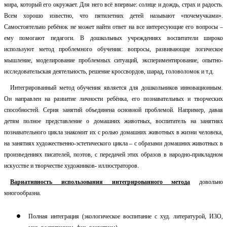
мира, который его окружает. Для него всё впервые: солнце и дождь, страх и радость.
Всем хорошо известно, что пятилетних детей называют «почемучками».
Самостоятельно ребёнок не может найти ответ на все интересующие его вопросы –
ему помогают педагоги. В дошкольных учреждениях воспитатели широко
используют метод проблемного обучения: вопросы, развивающие логическое
мышление, моделирование проблемных ситуаций, экспериментирование, опытно-
исследовательская деятельность, решение кроссвордов, шарад, головоломок и т.д.
Интегрированный метод обучения является для дошкольников инновационным.
Он направлен на развитие личности ребёнка, его познавательных и творческих
способностей. Серия занятий объединена основной проблемой. Например, давая
детям полное представление о домашних животных, воспитатель на занятиях
познавательного цикла знакомит их с ролью домашних животных в жизни человека,
на занятиях художественно-эстетического цикла – с образами домашних животных в
произведениях писателей, поэтов, с передачей этих образов в народно-прикладном
искусстве и творчестве художников- иллюстраторов.
Вариативность использования интегрированного метода
довольно
многообразна.
Полная интеграция (экологическое воспитание с худ. литературой, ИЗО,