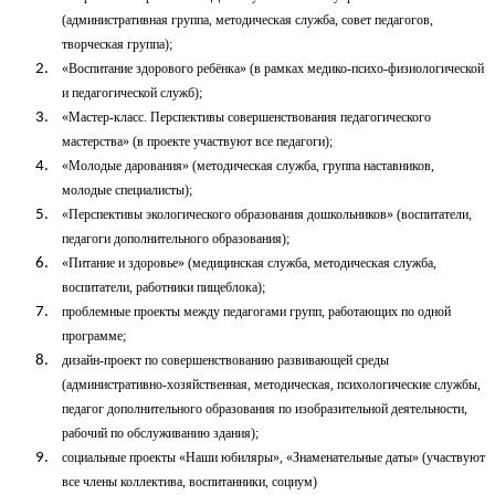
(административная группа, методическая служба, совет педагогов,
творческая группа);
«Воспитание здорового ребёнка» (в рамках медико-психо-физиологической
и педагогической служб);
«Мастер-класс. Перспективы совершенствования педагогического
мастерства» (в проекте участвуют все педагоги);
«Молодые дарования» (методическая служба, группа наставников,
молодые специалисты);
«Перспективы экологического образования дошкольников» (воспитатели,
педагоги дополнительного образования);
«Питание и здоровье» (медицинская служба, методическая служба,
воспитатели, работники пищеблока);
проблемные проекты между педагогами групп, работающих по одной
программе;
дизайн-проект по совершенствованию развивающей среды
(административно-хозяйственная, методическая, психологические службы,
педагог дополнительного образования по изобразительной деятельности,
рабочий по обслуживанию здания);
социальные проекты «Наши юбиляры», «Знаменательные даты» (участвуют
все члены коллектива, воспитанники, социум)