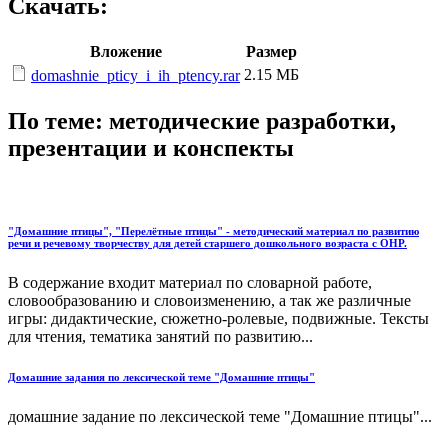
Скачать:
Вложение
Размер
2.15 МБ
domashnie_pticy_i_ih_ptency.rar
По теме: методические разработки,
презентации и конспекты
"Домашние птицы", "Перелётные птицы" - методический материал по развитию
речи и речевому творчеству для детей старшего дошкольного возраста с ОНР.
В содержание входит материал по словарной работе,
словообразованию и словоизменению, а так же различные
игры: дидактические, сюжетно-ролевые, подвижные. Тексты
для чтения, тематика занятий по развитию...
Домашние задания по лексической теме "Домашние птицы"
домашние задание по лексической теме "Домашние птицы"...