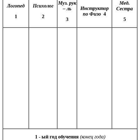
Муз. рук
Мед.
Логопед
Психолог
Инструктор
– ль
Сестра
по Физо
4
1
2
3
5
1 - ый год обучения
(конец года)