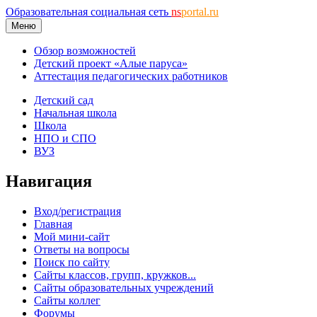
Образовательная социальная сеть
ns
portal.ru
Меню
Обзор возможностей
Детский проект «Алые паруса»
Аттестация педагогических работников
Детский сад
Начальная школа
Школа
НПО и СПО
ВУЗ
Навигация
Вход/регистрация
Главная
Мой мини-сайт
Ответы на вопросы
Поиск по сайту
Сайты классов, групп, кружков...
Сайты образовательных учреждений
Сайты коллег
Форумы