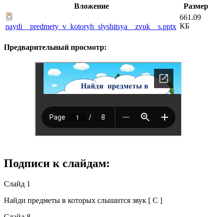
Вложение
Размер
661.09
КБ
naydi__predmety_v_kotoryh_slyshitsya__zvuk__s.pptx
Предварительный просмотр:
Подписи к слайдам:
Слайд 1
Найди предметы в которых слышится звук [ С ]
Слайд 8