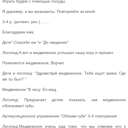
Играть будем с помощью посуды.
Я дирижер, а вы музыканты. Повторяйте за мной.
3-4 р. (ритмич. рис.) ., ., .
Благодарим ежа.
Дети":Спасибо еж "и "До свидание".
Логопед:А вот и медвежонок услышал нашу игру и пришел.
Появляется медвежонок. Ворчит.
Дети и логопед: "Здравствуй медвежонок. Тебя ищет мама. Где
же ты был? "
Медвежонок:"В лесу. Ел мед.
Логопед: Предлагает детям показать, как медвежонок
облизывает губы.
Артикуляционное упражнение "Оближи губк" 3-4 повторения.
Логопед:Медвежонок очень рад тому, что мы отвезем его к