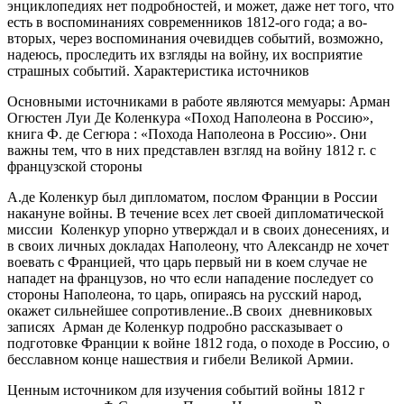
энциклопедиях нет подробностей, и может, даже нет того, что
есть в воспоминаниях современников 1812-ого года; а во-
вторых, через воспоминания очевидцев событий, возможно,
надеюсь, проследить их взгляды на войну, их восприятие
страшных событий.
Характеристика источников
Основными источниками в работе являются мемуары:
Арман
Огюстен Луи Де Коленкура «Поход Наполеона в Россию»,
книга Ф. де Сегюра : «Похода Наполеона в Россию». Они
важны тем, что в них представлен взгляд на войну 1812 г. с
французской стороны
А.де Коленкур был дипломатом, послом Франции в России
накануне войны. В течение всех лет своей дипломатической
миссии Коленкур упорно утверждал и в своих донесениях, и
в своих личных докладах Наполеону, что Александр не хочет
воевать с Францией, что царь первый ни в коем случае не
нападет на французов, но что если нападение последует со
стороны Наполеона, то царь, опираясь на русский народ,
окажет сильнейшее сопротивление..В своих дневниковых
записях Арман де Коленкур подробно рассказывает о
подготовке Франции к войне 1812 года, о походе в Россию, о
бесславном конце нашествия и гибели Великой Армии.
Ценным источником для изучения событий войны 1812 г