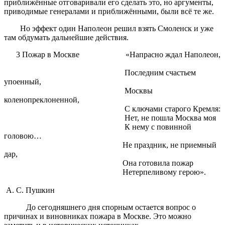
приближённые отговаривали его сделать это, но аргументы,
приводимые генералами и приближёнными, были всё те же.
Но эффект один Наполеон решил взять Смоленск и уже
там обдумать дальнейшие действия.
3 Пожар в Москве
«Напрасно ждал Наполеон,
Последним счастьем
упоенный,
Москвы
коленопреклоненной,
С ключами старого Кремля:
Нет, не пошла Москва моя
К нему с повинной
головою…
Не праздник, не приемный
дар,
Она готовила пожар
Нетерпеливому герою».
А. С. Пушкин
До сегодняшнего дня спорным остается вопрос о
причинах и виновниках пожара в Москве. Это можно