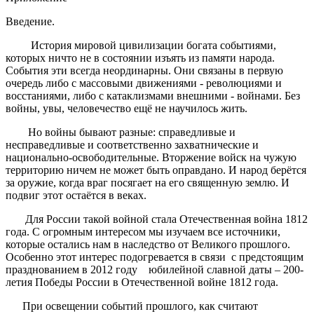
Введение.
История мировой цивилизации богата событиями,
которых ничто не в состоянии изъять из памяти народа.
События эти всегда неординарны. Они связаны в первую
очередь либо с массовыми движениями - революциями и
восстаниями, либо с катаклизмами внешними - войнами. Без
войны, увы, человечество ещё не научилось жить.
Но войны бывают разные: справедливые и
несправедливые и соответственно захватнические и
национально-освободительные. Вторжение войск на чужую
территорию ничем не может быть оправдано. И народ берётся
за оружие, когда враг посягает на его священную землю. И
подвиг этот остаётся в веках.
Для России такой войной стала Отечественная война 1812
года. С огромным интересом мы изучаем все источники,
которые остались нам в наследство от Великого прошлого.
Особенно этот интерес подогревается в связи с предстоящим
празднованием в 2012 году юбилейной славной даты – 200-
летия Победы России в Отечественной войне 1812 года.
При освещении событий прошлого, как считают