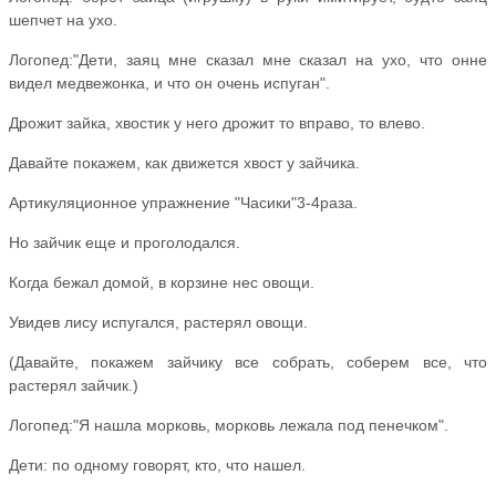
шепчет на ухо.
Логопед:"Дети, заяц мне сказал мне сказал на ухо, что онне
видел медвежонка, и что он очень испуган".
Дрожит зайка, хвостик у него дрожит то вправо, то влево.
Давайте покажем, как движется хвост у зайчика.
Артикуляционное упражнение "Часики"3-4раза.
Но зайчик еще и проголодался.
Когда бежал домой, в корзине нес овощи.
Увидев лису испугался, растерял овощи.
(Давайте, покажем зайчику все собрать, соберем все, что
растерял зайчик.)
Логопед:"Я нашла морковь, морковь лежала под пенечком".
Дети: по одному говорят, кто, что нашел.