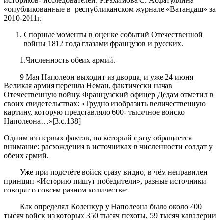
историков- исследователей: Р.Рахимова С. Асфатуллина
«опубликованные в республиканском журнале «Ватандаш» за
2010-2011г.
Спорные моменты в оценке событий Отечественной
войны 1812 года глазами французов и русских.
1.
Численность обеих армий
.
9 Мая Наполеон выходит из дворца, и уже 24 июня
Великая армия перешла Неман, фактически начав
Отечественную войну. Французский офицер Дедам отметил в
своих свидетельствах: «Трудно изобразить величественную
картину, которую представляло 600- тысячное войско
Наполеона…»[3.с.138]
Одним из первых фактов, на который сразу обращается
внимание: расхождения в источниках в численности солдат у
обеих армий.
Уже при подсчёте войск сразу видно, в чём неправилен
принцип «Историю пишут победители», разные источники
говорят о совсем разном количестве:
Как определял Коленкур у Наполеона было около 400
тысяч войск из которых 350 тысяч пехоты, 59 тысяч кавалерии