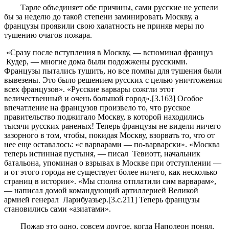
Тарле объединяет обе причины, сами русские не успели
бы за неделю до такой степени заминировать Москву, а
французы проявили свою халатность не приняв меры по
тушению очагов пожара.
«Сразу после вступления в Москву, — вспоминал француз
Кудер, — многие дома были подожжены русскими.
Французы пытались тушить, но все помпы для тушения были
вывезены. Это было решением русских с целью уничтожения
всех французов». «Русские варвары сожгли этот
величественный и очень большой город».[3.163] Особое
впечатление на французов произвело то, что русское
правительство поджигало Москву, в которой находились
тысячи русских раненых! Теперь французы не видели ничего
зазорного в том, чтобы, покидая Москву, взорвать то, что от
нее еще оставалось: «с варварами — по-варварски». «Москва
теперь истинная пустыня, — писал Тевиотт, начальник
батальона, упоминая о взрывах в Москве при отступлении —
и от этого города не существует более ничего, как несколько
страниц в истории». «Мы сполна отплатили сим варварам»,
— написал домой командующий артиллерией Великой
армией генерал Ларибуазьер.[3.с.211] Теперь французы
становились сами «азиатами».
Пожар это одно, совсем другое, когда Наполеон понял,