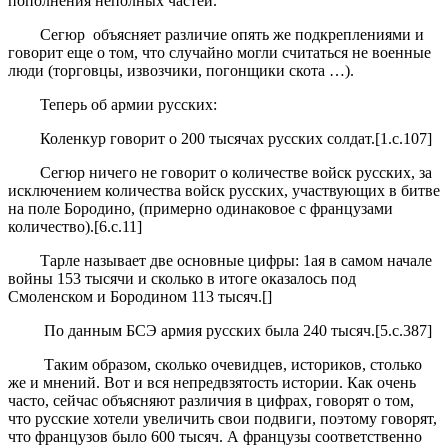
пополнения неполных частей.
Сегюр объясняет различие опять же подкреплениями и
говорит еще о том, что случайно могли считаться не военные
люди (торговцы, извозчики, погонщики скота …).
Теперь об армии русских:
Коленкур говорит о 200 тысячах русских солдат.[1.с.107]
Сегюр ничего не говорит о количестве войск русских, за
исключением количества войск русских, участвующих в битве
на поле Бородино, (примерно одинаковое с французами
количество).[6.с.11]
Тарле называет две основные цифры: 1ая в самом начале
войны 153 тысячи и сколько в итоге оказалось под
Смоленском и Бородином 113 тысяч.[]
По данным БСЭ армия русских была 240 тысяч.[5.с.387]
Таким образом, сколько очевидцев, историков, столько
же и мнений. Вот и вся непредвзятость истории. Как очень
часто, сейчас объясняют различия в цифрах, говорят о том,
что русские хотели увеличить свои подвиги, поэтому говорят,
что французов было 600 тысяч. А французы соответственно