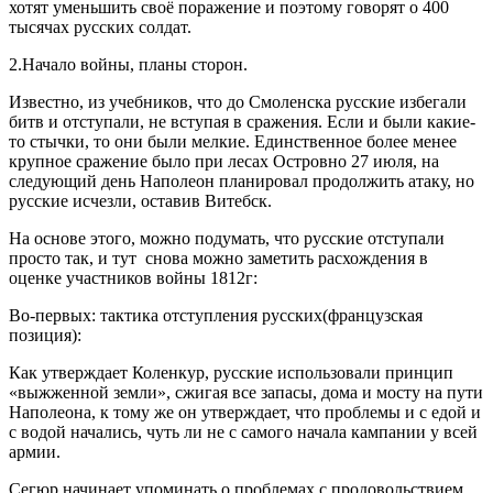
хотят уменьшить своё поражение и поэтому говорят о 400
тысячах русских солдат.
2.Начало войны, планы сторон
.
Известно, из учебников, что до Смоленска русские избегали
битв и отступали, не вступая в сражения. Если и были какие-
то стычки, то они были мелкие. Единственное более менее
крупное сражение было при лесах Островно 27 июля, на
следующий день Наполеон планировал продолжить атаку, но
русские исчезли, оставив Витебск.
На основе этого, можно подумать, что русские отступали
просто так, и тут снова можно заметить расхождения в
оценке участников войны 1812г:
Во-первых: тактика отступления русских(французская
позиция):
Как утверждает Коленкур, русские использовали принцип
«выжженной земли», сжигая все запасы, дома и мосту на пути
Наполеона, к тому же он утверждает, что проблемы и с едой и
с водой начались, чуть ли не с самого начала кампании у всей
армии.
Сегюр начинает упоминать о проблемах с продовольствием,