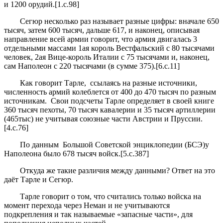
и 1200 орудий.[1.с.98]
Сегюр несколько раз называет разные цифры: вначале 650
тысяч, затем 600 тысяч, дальше 617, и наконец, описывая
направление всей армии говорит, что армия двигалась 3
отдельными массами 1ая король Вестфальский с 80 тысячами
человек, 2ая Вице-король Италии с 75 тысячами и, наконец,
сам Наполеон с 220 тысячами (в сумме 375).[6.с.11]
Как говорит Тарле, ссылаясь на разные источники,
численность армий колеблется от 400 до 470 тысяч по разным
источникам. Свои подсчеты Тарле определяет в своей книге
360 тысяч пехоты, 70 тысяч кавалерии и 35 тысяч артиллерии
(465тыс) не учитывая союзные части Австрии и Пруссии.
[4.с.76]
По данным Большой Советской энциклопедии (БСЭ
)
у
Наполеона было 678 тысяч войск.[5.с.387]
Откуда же такие различия между данными? Ответ на это
даёт Тарле и Сегюр.
Тарле говорит о том, что считались только войска на
момент перехода через Неман и не учитываются
подкрепления и так называемые «запасные части», для