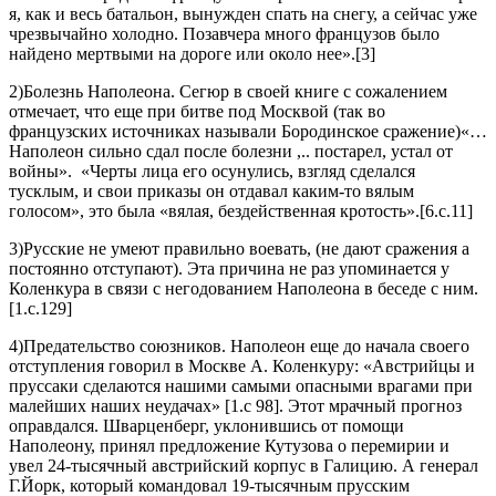
я, как и весь батальон, вынужден спать на снегу, а сейчас уже
чрезвычайно холодно. Позавчера много французов было
найдено мертвыми на дороге или около нее».[3]
2)Болезнь
Наполеона. Сегюр в своей книге с сожалением
отмечает, что еще при битве под Москвой (так во
французских источниках называли Бородинское сражение)«…
Наполеон сильно сдал после болезни ,.. постарел, устал от
войны».
«Черты лица его осунулись, взгляд сделался
тусклым, и свои приказы он отдавал каким-то вялым
голосом», это была «вялая, бездейственная кротость».[6.с.11]
3)Русские не умеют правильно воевать, (не дают сражения а
постоянно отступают). Эта причина не раз упоминается у
Коленкурa в связи с негодованием Наполеона в беседе с ним.
[1.с.129]
4)Предательство союзников. Наполеон еще до начала своего
отступления говорил в Москве А. Коленкуру: «Австрийцы и
пруссаки сделаются нашими самыми опасными врагами при
малейших наших неудачах» [1.с 98]. Этот мрачный прогноз
оправдался. Шварценберг, уклонившись от помощи
Наполеону, принял предложение Кутузова о перемирии и
увел 24-тысячный австрийский корпус в Галицию. А генерал
Г.Йорк, который командовал 19-тысячным прусским