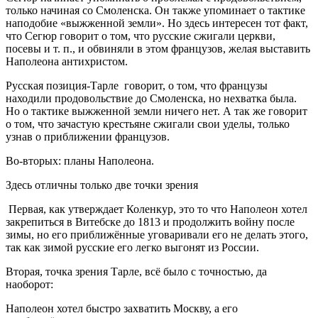
только начиная со Смоленска. Он также упоминает о тактике
наподобие «выжженной земли». Но здесь интересен тот факт,
что Сегюр говорит о том, что русские сжигали церкви,
посевы и т. п., и обвиняли в этом французов, желая выставить
Наполеона антихристом.
Русская позиция-Тарле говорит, о том, что французы
находили продовольствие до Смоленска, но нехватка была.
Но о тактике выжженной земли ничего нет. А так же говорит
о том, что зачастую крестьяне сжигали свои уделы, только
узнав о приближении французов.
Во-вторых: планы Наполеона.
Здесь отличны только две точки зрения
Первая, как утверждает Коленкур, это то что Наполеон хотел
закрепиться в Витебске до 1813 и продолжить войну после
зимы, но его приближённые уговаривали его не делать этого,
так как зимой русские его легко выгонят из России.
Вторая, точка зрения Тарле, всё было с точностью, да
наоборот:
Наполеон хотел быстро захватить Москву, а его