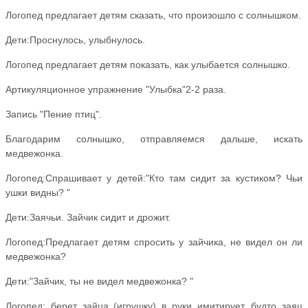
Логопед предлагает детям сказать, что произошло с солнышком.
Дети:Проснулось, улыбнулось.
Логопед предлагает детям показать, как улыбается солнышко.
Артикуляционное упражнение "Улыбка"2-2 раза.
Запись "Пение птиц".
Благодарим солнышко, отправляемся дальше, искать
медвежонка.
Логопед:Спрашивает у детей:"Кто там сидит за кустиком? Чьи
ушки видны? "
Дети:Заячьи. Зайчик сидит и дрожит.
Логопед:Предлагает детям спросить у зайчика, не видел он ли
медвежонка?
Дети:"Зайчик, ты не видел медвежонка? "
Логопед: берет зайца (игрушку) в руки имитирует, будто заяц