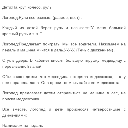
Дети:На круг, колесо, руль.
Логопед:Рули все разные. (размер, цвет) .
Каждый из детей берет руль и называет:"У меня большой
красный руль и т. п. "
Логопед:Предлагает поиграть. Мы все водители. Нажимаем на
педаль и машина мчится в даль.У-У-У. (Речь с движением) .
Стук в дверь. В кабинет вносят большую игрушку медведицу с
перевязанной лапой.
Объясняют детям. что медведица потеряла медвежонка, т. к. у
нее поранена лапа. Она просит помочь найти ее медвежонка.
Логопед предлагает детям отправиться на машине в лес, на
поиски медвежонка.
Все вместе, логопед и дети произносят четверостишие с
движениями:
Нажимаем на педаль