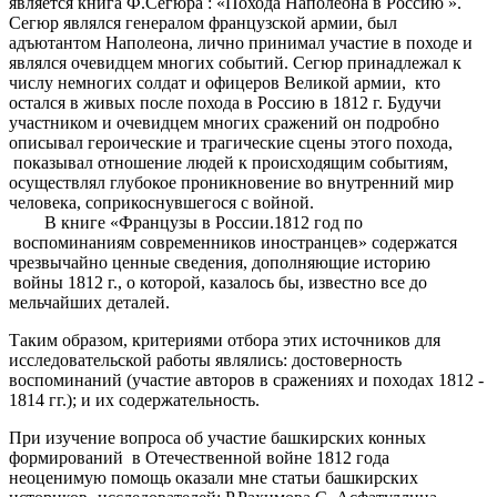
является книга Ф.Сегюра : «Похода Наполеона в Россию ».
Сегюр являлся генералом французской армии, был
адъютантом Наполеона, лично принимал участие в походе и
являлся очевидцем многих событий. Сегюр принадлежал к
числу немногих солдат и офицеров Великой армии, кто
остался в живых после похода в Россию в 1812 г. Будучи
участником и очевидцем многих сражений он подробно
описывал героические и трагические сцены этого похода,
показывал отношение людей к происходящим событиям,
осуществлял глубокое проникновение во внутренний мир
человека, соприкоснувшегося с войной.
В книге «Французы в России.1812 год по
воспоминаниям современников иностранцев» содержатся
чрезвычайно ценные сведения, дополняющие историю
войны 1812 г., о которой, казалось бы, известно все до
мельчайших деталей.
Таким образом, критериями отбора этих источников для
исследовательской работы являлись: достоверность
воспоминаний (участие авторов в сражениях и походах 1812 -
1814 гг.); и их содержательность.
При изучение вопроса об участие башкирских конных
формирований в Отечественной войне 1812 года
неоценимую помощь оказали мне статьи башкирских