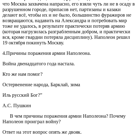
что Москва захвачена напрасно, его взяли чуть ли не в осаду в
разрушенном городе, припасов нет, партизаны и казаки
делают всё, чтобы их и не было, большинство фуражиров не
возвращаются, надавить на Александра и потребовать мир
тоже не удалось, в результате практически потеряв армию
(которая нагрузилась разграбленным добром, и практически
вся, кроме гвардии потеряла дисциплину). Наполеон решил
19 октября покинуть Москву.
4.Причины поражения армии Наполеона
.
Война двенадцатого года настала.
Кто же нам помог?
Остервенение народа, Барклай, зима
Иль русский Бог?”
А.С. Пушкин
В чем причины поражения армии Наполеона? Почему
Наполеон проиграл войну?
Ответ на этот вопрос опять же двояк.