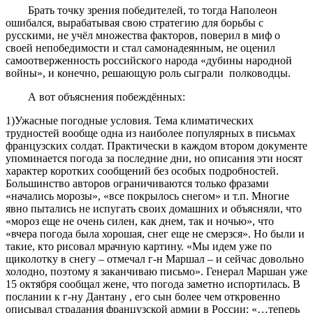
Брать точку зрения победителей, то тогда Наполеон
ошибался, вырабатывая свою стратегию для борьбы с
русскими, не учёл множества факторов, поверил в миф о
своей непобедимости и стал самонадеянным, не оценил
самоотверженность российского народа «дубины народной
войны», и конечно, решающую роль сыграли полководцы.
А вот объяснения побеждённых:
1)Ужасные погодные условия
. Тема климатических
трудностей вообще одна из наиболее популярных в письмах
французских солдат. Практически в каждом втором документе
упоминается погода за последние дни, но описания эти носят
характер коротких сообщений без особых подробностей.
Большинство авторов ограничиваются только фразами
«начались морозы», «все покрылось снегом» и т.п. Многие
явно пытались не испугать своих домашних и объясняли, что
«мороз еще не очень силен, как днем, так и ночью», что
«вчера погода была хорошая, снег еще не смерзся». Но были и
такие, кто рисовал мрачную картину. «Мы идем уже по
щиколотку в снегу – отмечал г-н Маршал – и сейчас довольно
холодно, поэтому я заканчиваю письмо». Генерал Маршан уже
15 октября сообщал жене, что погода заметно испортилась
.
В
послании к г-ну Дантану , его сын более чем откровенно
описывал страдания французской армии в России: «…теперь