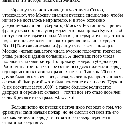
заметить и в исторических источниках.
Французские источники ,и в частности Сегюр,
утверждают, что Москву спалили русские специально, чтобы
ничего не досталось неприятелю, и в этом особенно
усердствовал лично губернатор Москвы Ростопчин. Причем
французская сторона утверждает, что был приказ Кутузова об
отступление и сдаче города Москвы, предварительно устроив
поджог и не оставлять никаких противопожарных средств.
[6.с.11] Вот как описывали французские газеты пожар в
Москве «четырнадцатого числа русские подожгли торговые
ряды, рынок и здание больницы. А шестнадцатого числа
поднялся сильный ветер. По приказу генерал-губернатора
Ростопчина три или четыре сотни негодяев подожгли город
одновременно в пятистах разных точках. Так как 5/6 всех
домов были выстроены из дерева, то огонь распространился с
огромной быстротой – это был поистине океан огня. Церкви
(а их насчитывается 1600), а также большое количество
дворцов и огромных складов – почти все это стало добычей
огня. Кремль не пострадал».[3.с.176]
Большинство же русских источников говорят о том, что
французы сами начали пожар, но не смогли остановить его,
так как не знали города, и из-за этого пожар перешёл в
стихийное бедствие.