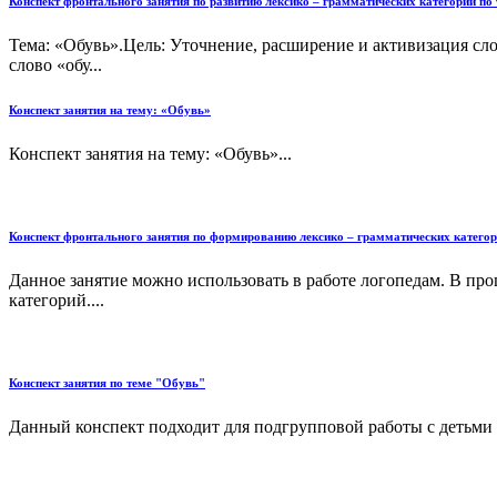
Конспект фронтального занятия по развитию лексико – грамматических категорий по
Тема: «Обувь».Цель: Уточнение, расширение и активизация сло
слово «обу...
Конспект занятия на тему: «Обувь»
Конспект занятия на тему: «Обувь»...
Конспект фронтального занятия по формированию лексико – грамматических категор
Данное занятие можно использовать в работе логопедам. В про
категорий....
Конспект занятия по теме "Обувь"
Данный конспект подходит для подгрупповой работы с детьми 