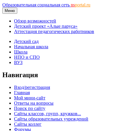
Образовательная социальная сеть
ns
portal.ru
Меню
Обзор возможностей
Детский проект «Алые паруса»
Аттестация педагогических работников
Детский сад
Начальная школа
Школа
НПО и СПО
ВУЗ
Навигация
Вход/регистрация
Главная
Мой мини-сайт
Ответы на вопросы
Поиск по сайту
Сайты классов, групп, кружков...
Сайты образовательных учреждений
Сайты коллег
Форумы