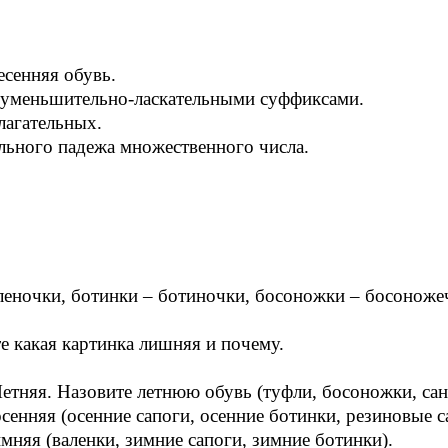
есенняя обувь.
 уменьшительно-ласкательными суффиксами.
лагательных.
льного падежа множественного числа.
аленочки, ботинки – ботиночки, босоножки – босоножеч
е какая картинка лишняя и почему.
етняя. Назовите летнюю обувь (туфли, босоножки, сан
енняя (осенние сапоги, осенние ботинки, резиновые с
няя (валенки, зимние сапоги, зимние ботинки).