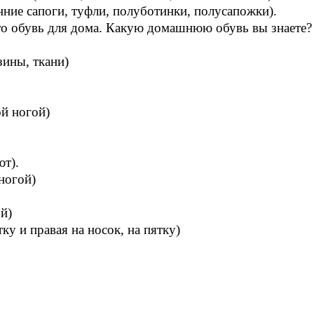
нние сапоги, туфли, полуботинки, полусапожки).
Это обувь для дома. Какую домашнюю обувь вы знаете? 
зины, ткани)
ой ногой)
ют).
ногой)
й)
ку и правая на носок, на пятку)