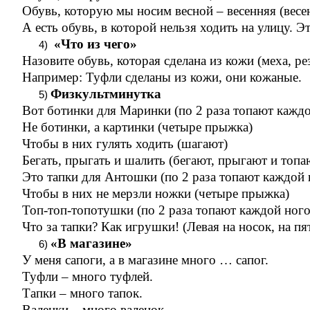
Обувь, которую мы носим весной – весенняя (весе
А есть обувь, в которой нельзя ходить на улицу. 
«Что из чего»
Назовите обувь, которая сделана из кожи (меха, ре
Например: Туфли сделаны из кожи, они кожаные.
Физкультминутка
Вот ботинки для Маринки (по 2 раза топают кажд
Не ботинки, а картинки (четыре прыжка)
Чтобы в них гулять ходить (шагают)
Бегать, прыгать и шалить (бегают, прыгают и топа
Это тапки для Антошки (по 2 раза топают каждой 
Чтобы в них не мерзли ножки (четыре прыжка)
Топ-топ-топотушки (по 2 раза топают каждой ного
Что за тапки? Как игрушки! (Левая на носок, на пят
«В магазине»
У меня сапоги, а в магазине много … сапог.
Туфли – много туфлей.
Тапки – много тапок.
Валенки – много валенок.