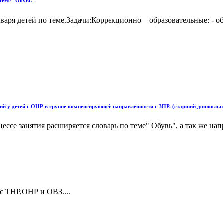
 теме "Обувь"
варя детей по теме.Задачи:Коррекционно – образовательные: - о
ий у детей с ОНР в группе компенсирующей направленности с ЗПР. (старший дошкольн
цессе занятия расширяется словарь по теме" Обувь", а так же н
с ТНР,ОНР и ОВЗ....