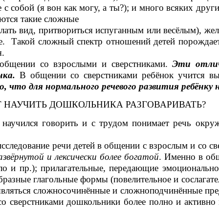
е с собой (я вон как могу, а ты?); и много всяких дру
ются такие сложные
делать вид, притвориться испуганным или весёлым), же
ие. Такой сложный спектр отношений детей порождает
я.
 общении со взрослыми и сверстниками.
Эти отлич
нка.
В общении со сверстниками ребёнок учится выр
о, что для нормального речевого развития ребёнку н
 НАУЧИТЬ ДОШКОЛЬНИКА РАЗГОВАРИВАТЬ?
 научился говорить и с трудом понимает речь окру
сследование речи детей в общении с взрослым и со св
развёрнутой и лексически более богатой
. Именно в об
ело и пр.); прилагательные, передающие эмоциональн
разные глагольные формы (повелительное и сослагател
оявляться сложносочинённые и сложноподчинённые пре
со сверстниками дошкольники более полно и активно 