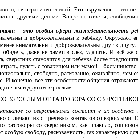
вило, не ограничен семьёй. Его окружение – это не 
акты с другими детьми. Вопросы, ответы, сообщения,
иками – это особая сфера жизнедеятельности ре
ательны и доброжелательны к ребёнку. Окружают ег
 менее внимательны и доброжелательны друг к другу.
 обидеть, даже не заметив слёз, ударить. И всё же
та, сверстник становится для ребёнка более предпочи
 играть, гулять с товарищем или мамой – большинство 
оционально, свободно, раскованно, оживлённо, чем со
. И конечно, все эти особенности общения отражаются 
родителям и другим взрослым.
СО ВЗРОСЛЫМ ОТ РАЗГОВОРА СО СВЕРСТНИКО
онтактов со сверстниками
состоит в их особенно 
ьно отличают их от речевых контактов со взрослыми. 
 то разговоры со сверстником, как правило, сопров
 особую свободу, раскованность, так характерную для