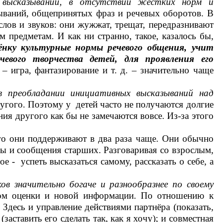
 высказываний, в отсутствии жёстких норм и
ываний, общепринятых фраз и речевых оборотов. В
слов и звуков: они жужжат, трещат, передразнивают
 предметам. И как ни странно, такое, казалось бы,
ёнку культурные нормы речевого общения, учит
чевого творчества детей, для проявления его
– игра, фантазирование и т. д. – значительно чаще
в преобладании инициативных высказываний над
угого. Поэтому у детей часто не получаются долгие
ия другого как бы не замечаются вовсе. Из-за этого
го они поддерживают в два раза чаще. Они обычно
зы и сообщения старших. Разговаривая со взрослым,
е - успеть высказаться самому, рассказать о себе, а
в значительно богаче и разнообразнее по своему
иком оценки и новой информации. По отношению к
 Здесь и управление действиями партнёра (показать,
заставить его сделать так, как я хочу); и совместная