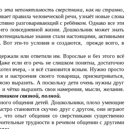
о эта непонятливость сверстника, как ни странно,
вает правила человеческой речи, узнаёт новые слова
ктивно разговаривающий с ребёнком. Однако все эти
в его повседневной жизни. Дошкольник может знать
 потенциальные знания стали настоящими, активными
 Вот эти-то условия и создаются, прежде всего, в
ержали или ответили им. Взрослые и без этого всё
Даже если его речь не слишком понятна, достаточно
отел вчера, - и всё становится ясным. Нужно просто
 и настроения своего товарища, присматриваться,
и ясно выразить. А поскольку дети очень нужны друг
 и чётко выразить свои намерения, мысли, желания.
ником связной, полной.
шного общения детей. Дошкольники, плохо умеющие
стро становится скучно друг с другом, они играют
и, что опыт общения со сверстниками существенно
ачительные трудности в речевом общении с другими
ними.