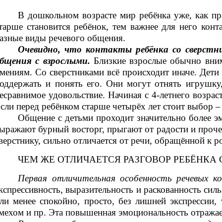
В дошкольном возрасте мир ребёнка уже, как пра
тарше становится ребёнок, тем важнее для него конт
азные виды речевого общения.
Очевидно, что контакты ребёнка со сверстн
бщения с взрослыми.
Близкие взрослые обычно вним
мениям. Со сверстниками всё происходит иначе. Дети
оддержать и понять его. Они могут отнять игрушку,
есравнимое удовольствие. Начиная с 4-летнего возрас
сли перед ребёнком старше четырёх лет стоит выбор –
Общение с детьми проходит значительно более эм
ыражают бурный восторг, прыгают от радости и прочее
верстнику, сильно отличается от речи, обращённой к 
ЧЕМ ЖЕ ОТЛИЧАЕТСЯ РАЗГОВОР РЕБЁНКА 
Первая отличительная особенность
речевых к
кспрессивность, выразительность и раскованность сил
ли менее спокойно, просто, без лишней экспрессии,
мехом и пр. Эта повышенная эмоциональность отражает