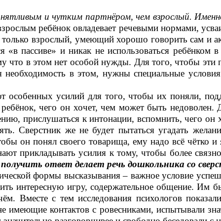
понятливым и чутким партнёром, чем взрослый.
Именн
взрослым ребёнок овладевает речевыми нормами, усваи
ку только взрослый, умеющий хорошо говорить сам и а
ся «в пассиве» и никак не использоваться ребёнком 
му что в этом нет особой нужды. Для того, чтобы эти
 необходимость в этом, нужны специальные условия.
т особенных усилий для того, чтобы их поняли, подд
 ребёнок, чего он хочет, чем может быть недоволен. 
нию, прислушаться к интонации, вспомнить, чего он х
ь. Сверстник же не будет пытаться угадать желания
Чтобы он понял своего товарища, ему надо всё чётко 
ают прикладывать усилия к тому, чтобы более связно
лучить ответ делает речь дошкольника со сверст
тической формы высказывания – важное условие успе
ить интересную игру, содержательное общение. Им бы
чём. Вместе с тем исследования психологов показал
 не имеющие контактов с ровесниками, испытывали зн
 значительно разговорчивее и свободно беседовали с 