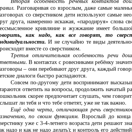
Вторая особенность
речевых контактов дош
равил.
Разговаривая со взрослым, даже самые малень
азговорах со сверстником дети используют самые нео
руг друга, намеренно искажая, «пародируя» слова св
ессмысленное кривляние и жужжание имеет большо
оворить, как надо, как все говорят, то сверс
ндивидуальности.
И не случайно те виды деятельнос
роисходят вместе со сверстником.
Третья отличительная особенность
речи
дош
тветными.
В контактах с ровесниками ребёнку значит
азговоры – они перебивают друг друга, каждый говори
етские диалоги быстро распадаются.
Совсем по-другому дети воспринимают высказыв
тараются ответить на вопросы, продолжить начатый р
ошкольник скорее предпочитает слушать, чем говорить 
слышат ли тебя и что тебе ответят, уже не так важно.
Ещё одна черта, отличающая речь сверстников
азначению, по своим функциям.
Взрослый до конца
верстнику уже с 3-4-летнего возраста дети решают зн
ак надо и как не надо делать); и контроль его действий