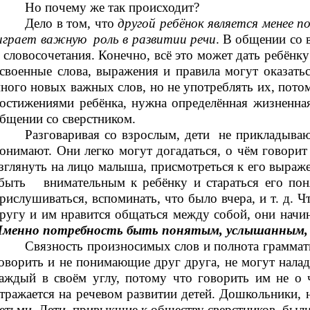
Но почему же так происходит?
Дело в том, что
другой ребёнок является менее 
грает важную роль в развитии речи
. В общении со 
 словосочетания. Конечно, всё это может дать ребён
своенные слова, выражения и правила могут оказать
ного новых важных слов, но не употреблять их, пото
остижениями ребёнка, нужна определённая жизненная
бщении со сверстником.
Разговаривая со взрослым, дети не прикладываю
онимают. Они легко могут догадаться, о чём говорит
зглянуть на лицо малыша, присмотреться к его выраже
ыть внимательным к ребёнку и стараться его понят
рислушиваться, вспоминать, что было вчера, и т. д. 
ругу и им нравится общаться между собой, они начин
менно потребность быть понятым, услышанным, по
Связность произносимых слов и полнота грамма
оворить и не понимающие друг друга, не могут налад
аждый в своём углу, потому что говорить им не о 
тражается на речевом развитии детей. Дошкольники,
етьми. Дети, привыкшие к обществу сверстников, были