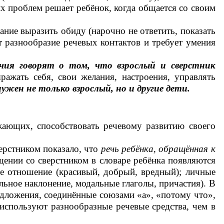
гих проблем решает ребёнок, когда общается со своим
лание выразить обиду (нарочно не ответить, показать
 разнообразие речевых контактов и требует умения
ия говорят о том, что взрослый и сверстник
ажать себя, свои желания, настроения, управлять
ужен не только взрослый, но и другие дети.
жающих, способствовать речевому развитию своего
ерстником показало, что
речь ребёнка, обращённая к
щении со сверстником в словаре ребёнка появляются
ое отношение (красивый, добрый, вредный); личные
ьное наклонение, модальные глаголы, причастия). В
дложения, соединённые союзами «а», «потому что»,
используют разнообразные речевые средства, чем в