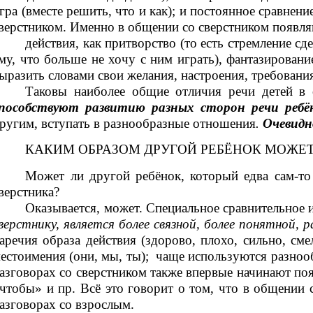
гра (вместе решить, что и как); и постоянное сравнени
верстником. Именно в общении со сверстником появля
действия, как притворство (то есть стремление с
му, что больше не хочу с ним играть), фантазирован
ыразить словами свои желания, настроения, требовани
Таковы наиболее общие отличия речи детей в
пособствуют развитию разных сторон речи ребё
ругим, вступать в разнообразные отношения
.
Очевидн
КАКИМ ОБРАЗОМ ДРУГОЙ РЕБЁНОК МОЖЕТ
Может ли другой ребёнок, который едва сам-то
верстника?
Оказывается, может. Специальное сравнительное и
верстнику, является более связной, более понятной, 
аречия образа действия (здорово, плохо, сильно, см
естоимения (они, мы, ты); чаще используются разнооб
азговорах со сверстником также впервые начинают п
чтобы» и пр. Всё это говорит о том, что в общении 
азговорах со взрослым.