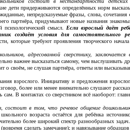
кольников
состоит в нестандартности детских
кие дети придерживаются определённых норм высказ
жиданные, непредсказуемые фразы, слова, сочетания 
оего партнёра, придумывают новые названия знакомым
й психологический смысл.
Если взрослый даёт реб
тник создаёт условия для самостоятельного ре
ти, которые требуют проявления творческого начала 
кольников, адресованной сверстнику,
заключается 
ельно важнее высказаться самому, чем выслушивать др
т о своём, не слушая партнёра, ответы или высказыван
ания взрослого. Инициативу и предложения взросло
азговор, более или менее внимательно слушают расска
сам. В контактах со сверстником всё наоборот: главно
, состоит в том, что речевое общение дошкольнико
 школьного возраста остаётся для ребёнка источн
ачительно более широкий спектр разнообразных задач.
 (вовремя сделать замечание); и навязывание образцов (