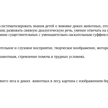
 систематизировать знания детей о зимовке диких животных, пт
я; развивать связную диалогическую речь, умение отвечать н
вании существительных с уменьшительно-ласкательным суффикс
ительное и слуховое восприятие, творческое воображение, мотор
животным, стремление помочь в трудных условиях.
его леса и диких животных в лесу, картина с изображением бе