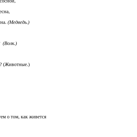
ной,
на,
на.
(Медведь.)
?
(Волк.)
м? (Животные.)
ем о том, как живется