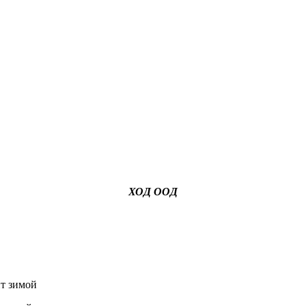
ХОД ООД
 зимой