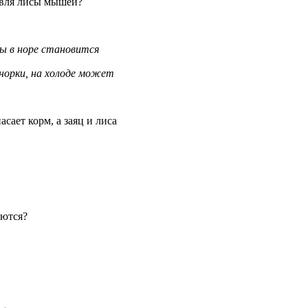
овля лисы мышей?
ы в норе становится
норки, на холоде может
сает корм, а заяц и лиса
аются?