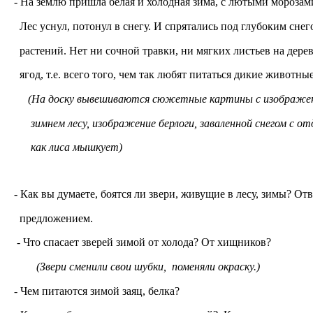
- На землю пришла белая и холодная зима, с лютыми мороз
Лес уснул, потонул в снегу. И спрятались под глубоким сне
растений. Нет ни сочной травки, ни мягких листьев на дерев
ягод, т.е. всего того, чем так любят питаться дикие животные
(На доску вывешиваются сюжетные картины с изображ
зимнем лесу, изображение берлоги, заваленной снегом с от
как лиса мышкует)
- Как вы думаете, боятся ли звери, живущие в лесу, зимы? О
предложением.
- Что спасает зверей зимой от холода? От хищников?
(Звери сменили свои шубки, поменяли окраску.)
- Чем питаются зимой заяц, белка?