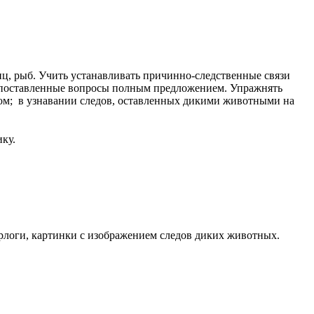
иц, рыб. Учить устанавливать причинно-следственные связи
а поставленные вопросы полным предложением. Упражнять
ом; в узнавании следов, оставленных дикими животными на
ику.
рлоги, картинки с изображением следов диких животных.