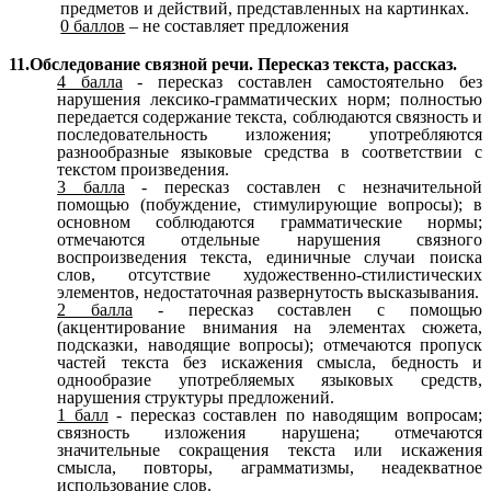
предметов и действий, представленных на картинках.
0 баллов
– не составляет предложения
11.Обследование связной речи. Пересказ текста, рассказ.
4 балла
- пересказ составлен самостоятельно без
нарушения лексико-грамматических норм; полностью
передается содержание текста, соблюдаются связность и
последовательность изложения; употребляются
разнообразные языковые средства в соответствии с
текстом произведения.
3 балла
- пересказ составлен с незначительной
помощью (побуждение, стимулирующие вопросы); в
основном соблюдаются грамматические нормы;
отмечаются отдельные нарушения связного
воспроизведения текста, единичные случаи поиска
слов, отсутствие художественно-стилистических
элементов, недостаточная развернутость высказывания.
2 балла
- пересказ составлен с помощью
(акцентирование внимания на элементах сюжета,
подсказки, наводящие вопросы); отмечаются пропуск
частей текста без искажения смысла, бедность и
однообразие употребляемых языковых средств,
нарушения структуры предложений.
1 балл
- пересказ составлен по наводящим вопросам;
связность изложения нарушена; отмечаются
значительные сокращения текста или искажения
смысла, повторы, аграмматизмы, неадекватное
использование слов.