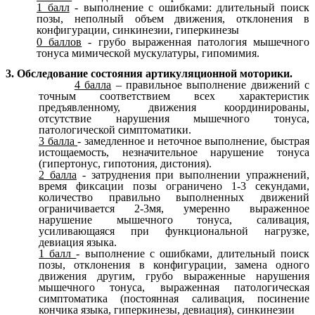
1 балл
- выполнение с ошибками: длительный поиск
позы, неполный объем движения, отклонения в
конфигурации, синкинезии, гиперкинезы
0 баллов
- грубо выраженная патология мышечного
тонуса мимической мускулатуры, гипомимия.
3. Обследование состояния артикуляционной моторики.
4 балла
– правильное выполнение движений с
точным соответствием всех характеристик
предъявленному, движения координированы,
отсутствие нарушения мышечного тонуса,
патологической симптоматики.
3 балла
- замедленное и неточное выполнение, быстрая
истощаемость, незначительное нарушение тонуса
(гипертонус, гипотония, дистония).
2 балла
- затруднения при выполнении упражнений,
время фиксации позы ограничено 1-3 секундами,
количество правильно выполненных движений
ограничивается 2-3мя, умеренно выраженное
нарушение мышечного тонуса, саливация,
усиливающаяся при функциональной нагрузке,
девиация языка.
1 балл
- выполнение с ошибками, длительный поиск
позы, отклонения в конфигурации, замена одного
движения другим, грубо выраженные нарушения
мышечного тонуса, выраженная патологическая
симптоматика (постоянная саливация, посинение
кончика языка, гиперкинезы, девиация), синкинезии