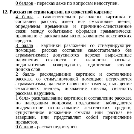
0 баллов
- пересказ даже по вопросам недоступен.
12. Рассказ по серии картин,
по сюжетной картине
4 балла
- самостоятельно разложены картинки и
составлен рассказ; имеет все смысловые звенья,
определены временные и причинно-следственные
связи между событиями; оформлен грамматически
правильно с адекватным использованием лексических
средств.
3 балла
- картинки разложены со стимулирующей
помощью, рассказ составлен самостоятельно без
аграмматизмов; допускаются нерезко выраженные
нарушения связности и плавности рассказа,
недостаточная развернутость, единичные случаи
поиска слов.
2 балла
- раскладывание картинок и составление
рассказа со стимулирующей помощью; встречаются
аграмматизмы, далекие словесные замены, выпадение
смысловых звеньев, искажение смысла; связность
рассказа нарушена.
1 балл
- раскладывание картинок и составление рассказа
по наводящим вопросам, подсказкам; наблюдаются
неадекватное использование лексических средств,
существенное искажение смысла или рассказ не
завершен, или представляет собой перечисление
предметов.
0 баллов
- рассказ недоступен.