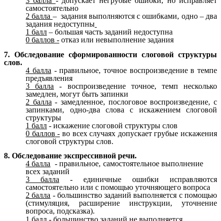
3 балла
- допускает негрубые ошибки, но исправляет
самостоятельно
2 балла
– задания выполняются с ошибками, одно – два
задания недоступны
1 балл
– большая часть заданий недоступна
0 баллов -
отказ или невыполнение задания
7. Обследование сформированности слоговой структуры
слов.
4 балла
- правильное, точное воспроизведение в темпе
предъявления
3 балла
- воспроизведение точное, темп несколько
замедлен, могут быть запинки
2 балла
- замедленное, послоговое воспроизведение, с
запинками, одно-два слова с искажением слоговой
структуры
1 балл
- искажение слоговой структуры слов
0 баллов -
во всех случаях допускает грубые искажения
слоговой структуры слов.
8. Обследование экспрессивной речи.
4 балла
- правильное, самостоятельное выполнение
всех заданий
3 балла
- единичные ошибки исправляются
самостоятельно или с помощью уточняющего вопроса
2 балла
- большинство заданий выполняется с помощью
(стимуляция, расширение инструкции, уточнение
вопроса, подсказка).
1 балл
- большинство заданий не выполняется