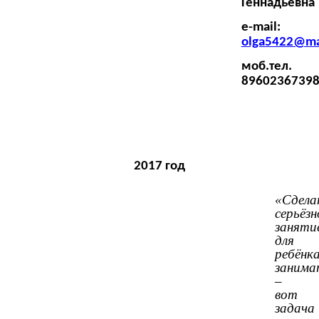
Геннадьевна
e-mail:
olga5422@ma
моб.тел.
8960236739
2017 год
«Сдела
серьёзн
заняти
для
ребёнк
занима
–
вот
задача