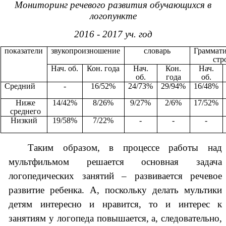
Мониторинг речевого развития обучающихся в
логопункте
2016 - 2017 уч. год
показатели
звукопроизношение
словарь
Граммат
стр
Нач. об.
Кон. года
Нач.
Кон.
Нач.
об.
года
об.
Средний
-
16/52%
24/73%
29/94%
16/48%
Ниже
14/42%
8/26%
9/27%
2/6%
17/52%
среднего
Низкий
19/58%
7/22%
-
-
-
Таким образом, в процессе работы над
мультфильмом решается основная задача
логопедических занятий – развивается речевое
развитие ребенка. А, поскольку делать мультики
детям интересно и нравится, то и интерес к
занятиям у логопеда повышается, а, следовательно,