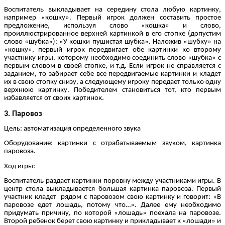
Воспитатель выкладывает на середину стола любую картинку,
например «кошку». Первый игрок должен составить простое
предложение, используя слово «кошка» и слово,
проиллюстрированное верхней картинкой в его стопке (допустим
слово «шубка»): «У кошки пушистая шубка». Наложив «шубку» на
«кошку», первый игрок передвигает обе картинки ко второму
участнику игры, которому необходимо соединить слово «шубка» с
первым словом в своей стопке, и т.д. Если игрок не справляется с
заданием, то забирает себе все передвигаемые картинки и кладет
их в свою стопку снизу, а следующему игроку передает только одну
верхнюю картинку. Победителем становиться тот, кто первым
избавляется от своих картинок.
3. Паровоз
Цель: автоматизация определенного звука
Оборудование: картинки с отрабатываемым звуком, картинка
паровоза.
Ход игры:
Воспитатель раздает картинки поровну между участниками игры. В
центр стола выкладывается большая картинка паровоза. Первый
участник кладет рядом с паровозом свою картинку и говорит: «В
паровозе едет лошадь, потому что…». Далее ему необходимо
придумать причину, по которой «лошадь» поехала на паровозе.
Второй ребенок берет свою картинку и прикладывает к «лошади» и