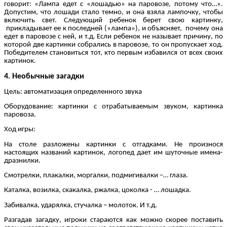
говорит: «Лампа едет с «лошадью» на паровозе, потому что…».
Допустим, что лошади стало темно, и она взяла лампочку, чтобы
включить свет. Следующий ребенок берет свою картинку,
прикладывает ее к последней («лампа»), и объясняет, почему она
едет в паровозе с ней, и т.д. Если ребенок не называет причину, по
которой две картинки собрались в паровозе, то он пропускает ход.
Победителем становиться тот, кто первым избавился от всех своих
картинок.
4. Необычные загадки
Цель: автоматизация определенного звука
Оборудование: картинки с отрабатываемым звуком, картинка
паровоза.
Ход игры:
На столе разложены картинки с отгадками. Не произнося
настоящих названий картинок, логопед дает им шуточные имена-
дразнилки.
Смотрелки, плакалки, моргалки, подмигивалки –… глаза.
Каталка, возилка, скакалка, ржалка, цоколка - … лошадка.
Забивалка, ударялка, стучалка – молоток. И т.д.
Разгадав загадку, игроки стараются как можно скорее поставить