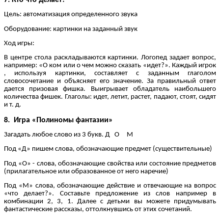
Цель: автоматизация определенного звука
Оборудование: картинки на заданный звук
Ход игры:
В центре стола раскладываются картинки. Логопед задает вопрос,
например: «О ком или о чем можно сказать «идет?». Каждый игрок
, используя картинки, составляет с заданным глаголом
словосочетание и объясняет его значение. За правильный ответ
дается призовая фишка. Выигрывает обладатель наибольшего
количества фишек. Глаголы: идет, летит, растет, падают, стоят, сидят
и т. д.
8. Игра «Полиномы фантазии»
Загадать любое слово из 3 букв. Д О М
Под «Д» пишем слова, обозначающие предмет (существительные)
Под «О» - слова, обозначающие свойства или состояние предметов
(прилагательное или образованное от него наречие)
Под «М» слова, обозначающие действие и отвечающие на вопрос
«что делает?». Составьте предложение из слов например в
комбинации 2, 3, 1. Далее с детьми вы можете придумывать
фантастические рассказы, оттолкнувшись от этих сочетаний.