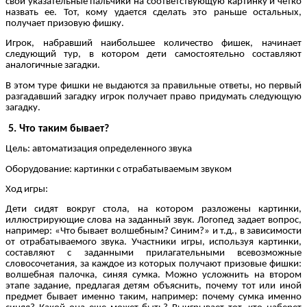
свои указательные пальчики на соответствующую картинку и четко
назвать ее. Тот, кому удается сделать это раньше остальных,
получает призовую фишку.
Игрок, набравший наибольшее количество фишек, начинает
следующий тур, в котором дети самостоятельно составляют
аналогичные загадки.
В этом туре фишки не выдаются за правильные ответы, но первый
разгадавший загадку игрок получает право придумать следующую
загадку.
5. Что таким бывает?
Цель: автоматизация определенного звука
Оборудование: картинки с отрабатываемым звуком
Ход игры:
Дети сидят вокруг стола, на котором разложены картинки,
иллюстрирующие слова на заданный звук. Логопед задает вопрос,
например: «Что бывает волшебным? Синим?» и т.д., в зависимости
от отрабатываемого звука. Участники игры, используя картинки,
составляют с заданными прилагательными всевозможные
словосочетания, за каждое из которых получают призовые фишки:
волшебная палочка, синяя сумка. Можно усложнить на втором
этапе задание, предлагая детям объяснить, почему тот или иной
предмет бывает именно таким, например: почему сумка именно