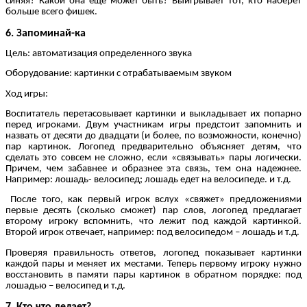
синяя? Какой она еще может быть? Выигрывает тот, кто наберет
больше всего фишек.
6. Запоминай-ка
Цель: автоматизация определенного звука
Оборудование: картинки с отрабатываемым звуком
Ход игры:
Воспитатель перетасовывает картинки и выкладывает их попарно
перед игроками. Двум участникам игры предстоит запомнить и
назвать от десяти до двадцати (и более, по возможности, конечно)
пар картинок. Логопед предварительно объясняет детям, что
сделать это совсем не сложно, если «связывать» пары логически.
Причем, чем забавнее и образнее эта связь, тем она надежнее.
Например: лошадь- велосипед; лошадь едет на велосипеде. и т.д.
После того, как первый игрок вслух «свяжет» предложениями
первые десять (сколько сможет) пар слов, логопед предлагает
второму игроку вспомнить, что лежит под каждой картинкой.
Второй игрок отвечает, например: под велосипедом – лошадь и т.д.
Проверяя правильность ответов, логопед показывает картинки
каждой пары и меняет их местами. Теперь первому игроку нужно
восстановить в памяти пары картинок в обратном порядке: под
лошадью – велосипед и т.д.
7. Кто что делает?