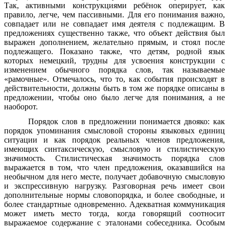
Так, активными конструкциями ребёнок оперирует, как
правило, легче, чем пассивными. Для его понимания важно,
совпадает или не совпадает имя деятеля с подлежащим. В
предложениях существенно также, что объект действия был
выражен дополнением, желательно прямым, и стоял после
подлежащего. Показано также, что детям, родной язык
которых немецкий, трудны для усвоения конструкции с
изменением обычного порядка слов, так называемые
«рамочные». Отмечалось, что то, как события происходят в
действительности, должны быть в том же порядке описаны в
предложении, чтобы оно было легче для понимания, а не
наоборот.
Порядок слов в предложении понимается двояко: как
порядок упоминания смысловой стороны языковых единиц
ситуации и как порядок реальных членов предложения,
имеющих синтаксическую, смысловую и стилистическую
значимость. Стилистическая значимость порядка слов
выражается в том, что член предложения, оказавшийся на
необычном для него месте, получает добавочную смысловую
и экспрессивную нагрузку. Разговорная речь имеет свои
дополнительные нормы словопорядка, и более свободные, и
более стандартные одновременно. Адекватная коммуникация
может иметь место тогда, когда говорящий соотносит
выражаемое содержание с эталонами собеседника. Особым