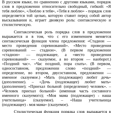
В русском языке, по сравнению с другими языками, порядок
слов в предложении относительно свободный, гибкий: «Я
тебя люблю», «Люблю я тебя», «Тебя я люблю» - порядок слов
определяется той целью, которую ставит перед собой автор
высказывания и, играет двоякую роль: синтаксическую и
стилистическую.
Синтаксическая роль порядка слов в предложении
выражается и в том, что с его изменением меняется
синтаксическая функция члена предложения: «Стадион —
место проведения соревнований». «Место проведения
соревнований — стадион». (В первом предложении
«стадион» — подлежащее, а «место проведения
соревнований» — сказуемое, а во втором — наоборот.)
«Поздний час». «Час поздний, пора спать». (В первом,
односоставном, предложении слово «поздний» —
определение, во втором, двусоставном, предложении —
именное сказуемое.) «Мать (подлежащее) любит дочь»
(дополнение). – «Дочь (подлежащее) любит мать»
(дополнение); «Приехал больной (определение) человек». –
«Человек приехал больной» (именная часть составного
именного сказуемого); «Моя мама (подлежащее) - наша
учительница» (сказуемое). – «Наша учительница
(подлежащее) - моя мама» (сказуемое).
Стилистическая функция порядка слов выражается в