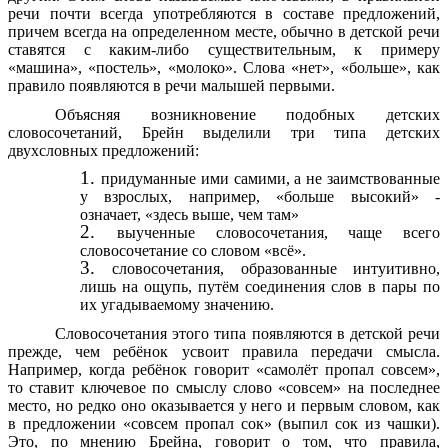
речи почти всегда употребляются в составе предложений,
причем всегда на определенном месте, обычно в детской речи
ставятся с каким-либо существительным, к примеру
«машина», «постель», «молоко». Слова «нет», «больше», как
правило появляются в речи малышей первыми.
Объясняя возникновение подобных детских
словосочетаний, Брейн выделили три типа детских
двухсловных предложений:
придуманные ими самими, а не заимствованные
у взрослых, например, «больше высокий» -
означает, «здесь выше, чем там»
выученные словосочетания, чаще всего
словосочетание со словом «всё».
словосочетания, образованные интуитивно,
лишь на ощупь, путём соединения слов в пары по
их угадываемому значению.
Словосочетания этого типа появляются в детской речи
прежде, чем ребёнок усвоит правила передачи смысла.
Например, когда ребёнок говорит «самолёт пропал совсем»,
то ставит ключевое по смыслу слово «совсем» на последнее
место, но редко оно оказывается у него и первым словом, как
в предложении «совсем пропал сок» (выпил сок из чашки).
Это, по мнению Брейна, говорит о том, что правила,