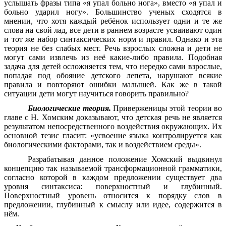
услышать фразы типа «я упал больно нога», вместо «я упал и
больно ударил ногу».
Большинство ученых сходятся в
мнении, что хотя каждый ребёнок использует одни и те же
слова на свой лад, все дети в раннем возрасте усваивают один
и тот же набор синтаксических норм и правил.
Однако и эта
теория не без слабых мест. Речь взрослых сложна и дети не
могут сами извлечь из неё какие-либо правила. Подобная
задача для детей осложняется тем, что нередко сами взрослые,
попадая под обояние детского лепета, нарушают всякие
правила и повторяют ошибки малышей. Как же в такой
ситуации дети могут научиться говорить правильно?
Биологические теория.
Приверженицы этой теории во
главе с Н. Хомским доказывают, что детская речь не является
результатом непосредственного воздействия окружающих. Их
основной тезис гласит: «усвоение языка контролируется как
биологическими факторами, так и воздействием среды».
Разрабатывая данное положение Хомский выдвинул
концепцию так называемой трансформационной грамматики,
согласно которой в каждом предложении существует два
уровня синтаксиса: поверхностный и глубинный.
Поверхностный уровень относится к порядку слов в
предложении, глубинный к смыслу или идее, содержится в
нём.