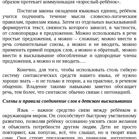
образом протекает коммуникация «взрослый-ребёнок».
Постигая законы овладения языковых единиц, ребёнок
учится подчинять течение мысли словесно-логическим
правилам, правилам языка. Затем из отдельных высказываний
формируется текст, связность которого зависит, в частности,
от словопорядка в предложении. Можно использовать в речи
простые предложения, а можно – сложные; можно ввести в
речь сочинительные союзы, а можно и не вводить, можно
применить прямой порядок слов, а можно и обратный, можно
ввести в высказывание обособленные и однородные члены
предложения, а можно и не вводить….
Конечно, для того, чтобы использовать столь гибкую
систему синтаксических средств нашего языка, её нужно
хорошо знать – и не только в теории, а на практике, в речевом
общении. Владение такими навыками заметно обогащает
речь, тем более, что синтаксис обычно связан с интонацией.
Схемы и правила соединение слов в детском высказывании
Язык – важное средство связи между ребёнком и
окружающим миром. Он способствует быстрому умственному
развитию, позволяя ребёнку осознанно уяснять свои желания
и объяснить потребности другим людям. Дети не просто
повторяют, как попугаи, всё, что слышат, но и творят язык
сами. Они строят предложения по правилам, интуитивно