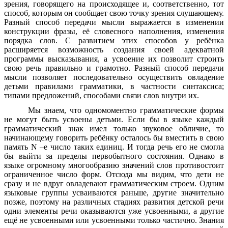
зрения, говорящего на происходящее и, соответственно, тот
способ, которым он сообщает свою точку зрения слушающему.
Разный способ передачи мысли выражается в изменении
конструкции фразы, её словесного наполнения, изменения
порядка слов. С развитием этих способов у ребёнка
расширяется возможность создания своей адекватной
программы высказывания, а усвоение их позволит строить
свою речь правильно и грамотно. Разный способ передачи
мысли позволяет последовательно осуществить овладение
детьми правилами грамматики, в частности синтаксиса;
типами предложений, способами связи слов внутри их.
Мы знаем, что одномоментно грамматические формы
не могут быть усвоены детьми. Если бы в языке каждый
грамматический знак имел только звуковое обличие, то
начинающему говорить ребёнку осталось бы вместить в свою
память N –е число таких единиц. И тогда речь его не смогла
бы выйти за пределы первобытного состояния. Однако в
языке огромному многообразию значений слов противостоит
ограниченное число форм. Отсюда мы видим, что дети не
сразу и не вдруг овладевают грамматическим строем. Одним
языковые группы усваиваются раньше, другие значительно
позже, поэтому на различных стадиях развития детской речи
одни элементы речи оказываются уже усвоенными, а другие
ещё не усвоенными или усвоенными только частично. Знания