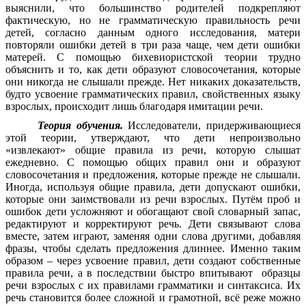
выяснили, что большинство родителей подкрепляют
фактическую, но не грамматическую правильность речи
детей, согласно данным одного исследования, матери
повторяли ошибки детей в три раза чаще, чем дети ошибки
матерей. С помощью бихевиористской теории трудно
объяснить и то, как дети образуют словосочетания, которые
они никогда не слышали прежде. Нет никаких доказательств,
будто усвоение грамматических правил, свойственных языку
взрослых, происходит лишь благодаря имитации речи.
Теория обучения.
Исследователи, придерживающиеся
этой теории, утверждают, что дети непроизвольно
«извлекают» общие правила из речи, которую слышат
ежедневно. С помощью общих правил они и образуют
словосочетания и предложения, которые прежде не слышали.
Иногда, используя общие правила, дети допускают ошибки,
которые они заимствовали из речи взрослых. Путём проб и
ошибок дети усложняют и обогащают свой словарный запас,
редактируют и корректируют речь. Дети связывают слова
вместе, затем играют, заменяя одни слова другими, добавляя
фразы, чтобы сделать предложения длиннее. Именно таким
образом – через усвоение правил, дети создают собственные
правила речи, а в последствии быстро впитывают образцы
речи взрослых с их правилами грамматики и синтаксиса. Их
речь становится более сложной и грамотной, всё реже можно