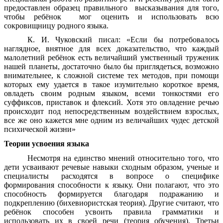
предоставлен образец правильного высказывания для того,
чтобы ребёнок мог оценить и использовать всю
сокровищницу родного языка.
К. И. Чуковский писал: «Если бы потребовалось
наглядное, внятное для всех доказательство, что каждый
малолетний ребёнок есть величайший умственный труженик
нашей планеты, достаточно было бы приглядеться, возможно
внимательнее, к сложной системе тех методов, при помощи
которых ему удается в такое изумительно короткое время,
овладеть своим родным языком, всеми тонкостями его
суффиксов, приставок и флексий. Хотя это овладение речью
происходит под непосредственным воздействием взрослых,
все же оно кажется мне одним из величайших чудес детской
психической жизни»
Теории усвоения языка
Несмотря на единство мнений относительно того, что
дети усваивают речевые навыки сходным образом, ученые и
специалисты расходятся в вопросе о специфике
формирования способности к языку. Они полагают, что это
способность формируется благодаря подражанию и
подкреплению (бихевиористская теория). Другие считают, что
ребёнок способен усвоить правила грамматики и
использовать их в своей речи (теория обучения). Третьи