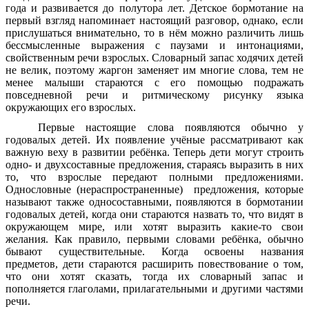
года и развивается до полутора лет. Детское бормотание на
первый взгляд напоминает настоящий разговор, однако, если
прислушаться внимательно, то в нём можно различить лишь
бессмысленные выражения с паузами и интонациями,
свойственным речи взрослых. Словарный запас ходячих детей
не велик, поэтому жаргон заменяет им многие слова, тем не
менее малыши стараются с его помощью подражать
повседневной речи и ритмическому рисунку языка
окружающих его взрослых.
Первые настоящие слова появляются обычно у
годовалых детей. Их появление учёные рассматривают как
важную веху в развитии ребёнка. Теперь дети могут строить
одно- и двухсоставные предложения, стараясь выразить в них
то, что взрослые передают полными предложениями.
Однословные (нераспространенные) предложения, которые
называют также односоставными, появляются в бормотании
годовалых детей, когда они стараются назвать то, что видят в
окружающем мире, или хотят выразить какие-то свои
желания. Как правило, первыми словами ребёнка, обычно
бывают существительные. Когда освоены названия
предметов, дети стараются расширить повествование о том,
что они хотят сказать, тогда их словарный запас и
пополняется глаголами, прилагательными и другими частями
речи.