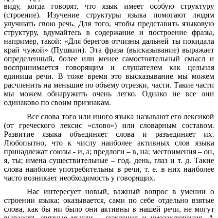
виду, когда говорят, что язык имеет особую структуру
(строение). Изучение структуры языка помогают людям
улучшать свою речь. Для того, чтобы представить языковую
структуру, вдумайтесь в содержание и построение фразы,
например, такой: «Для берегов отчизны дальней ты покидала
край чужой» (Пушкин). Эта фраза (высказывание) выражает
определенный, более или менее самостоятельный смысл и
воспринимается говорящим и слушателем как цельная
единица речи. В тоже время это высказывание мы можем
расчленить на меньшие по объему отрезки, части. Такие части
мы можем обнаружить очень легко. Однако не все они
одинаково по своим признакам.
Все слова того или иного языка называют его лексикой
(от греческого лексис «слово») или словарным составом.
Развитие языка объединяет слова и разъединяет их.
Любопытно, что к числу наиболее активных слов языка
принадлежат союзы - и, а; предлоги – в, на; местоимения – он,
я, ты; имена существительные – год. день, глаз и т. д. Такие
слова наиболее употребительны в речи, т. е. в них наиболее
часто возникает необходимость у говорящих.
Нас интересует новый, важный вопрос в умении о
строении языка: оказывается, сами по себе отдельно взятые
слова, как бы ни было они активны в нашей речи, не могут
выражать связные мысли – суждения и умозаключения. А