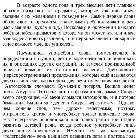
В возрасте одного года и трёх месяцев дети главным
образом называют те предметы, которые так или иначе
связаны с их желаниями и поведением. Самые первые слова
обозначают те предметы, с которыми ребёнок может играть
(мяч, машина. кукла и т.д.) Поскольку в окружении каждого
ребёнка набор предметов, с которыми он может так или иначе
взаимодействовать различен, то и первоначальный словарный
запас каждого малыша уникален.
Научившись употреблять слова применительно к
определенной ситуации, дети вскоре начинают использовать
их в описаниях других ситуаций, не замечая производимой
нередко подмены их истинного значения. Двухсловные
(нераспространенные) предложения, которые ещё называются
двухсоставными, характерны для речи полугодовалых детей.
«Автомобиль сломался. Бумажник потерял. Вышли денег
почта Амурск.» Что означают эти фразы в телеграмме? Скорее
всего следующее: «У меня сломался автомобиль, и я потерял
бумажник. Вышли мне денег в Амурск через почту». Однако,
чем больше слов, тем дороже телеграмма, поэтому
отправитель краток и употребляет только ключевые слова.
Эту телеграмму использовали для иллюстрации той стадии
развития детской речи, когда ребёнок употребляет лишь
двухсловные предложения. Именно эту, так называемую
«телеграфную» речь начинают осваивать дети в полтора года