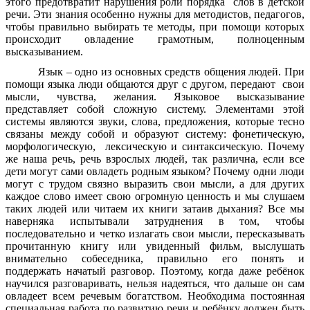
этого предотвратит нарушения роли порядка слов в детской
речи. Эти знания особенно нужны для методистов, педагогов,
чтобы правильно выбирать те методы, при помощи которых
происходит овладение грамотным, полноценным
высказыванием.
Язык – одно из основных средств общения людей. При
помощи языка люди общаются друг с другом, передают свои
мысли, чувства, желания. Языковое высказывание
представляет собой сложную систему. Элементами этой
системы являются звуки, слова, предложения, которые тесно
связаны между собой и образуют систему: фонетическую,
морфологическую, лексическую и синтаксическую. Почему
же наша речь, речь взрослых людей, так различна, если все
дети могут сами овладеть родным языком? Почему одни люди
могут с трудом связно выразить свои мысли, а для других
каждое слово имеет свою огромную ценность и мы слушаем
таких людей или читаем их книги затаив дыхания? Все мы
наверняка испытывали затруднения в том, чтобы
последовательно и четко излагать свои мысли, пересказывать
прочитанную книгу или увиденный фильм, выслушать
внимательно собеседника, правильно его понять и
поддержать начатый разговор. Поэтому, когда даже ребёнок
научился разговаривать, нельзя надеяться, что дальше он сам
овладеет всем речевым богатством. Необходима постоянная
специальная работа по развитию речи и ребёнку должен быть