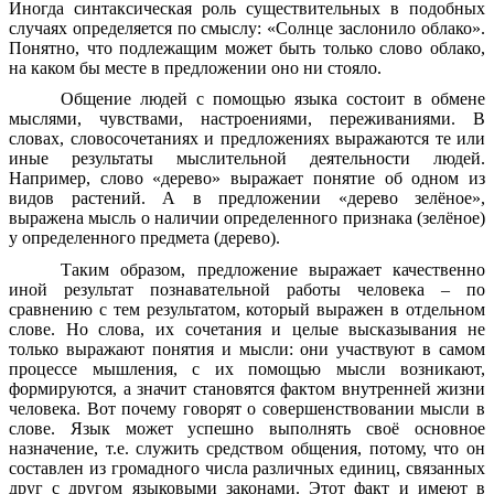
Иногда синтаксическая роль существительных в подобных
случаях определяется по смыслу: «Солнце заслонило облако».
Понятно, что подлежащим может быть только слово облако,
на каком бы месте в предложении оно ни стояло.
Общение людей с помощью языка состоит в обмене
мыслями, чувствами, настроениями, переживаниями. В
словах, словосочетаниях и предложениях выражаются те или
иные результаты мыслительной деятельности людей.
Например, слово «дерево» выражает понятие об одном из
видов растений. А в предложении «дерево зелёное»,
выражена мысль о наличии определенного признака (зелёное)
у определенного предмета (дерево).
Таким образом, предложение выражает качественно
иной результат познавательной работы человека – по
сравнению с тем результатом, который выражен в отдельном
слове. Но слова, их сочетания и целые высказывания не
только выражают понятия и мысли: они участвуют в самом
процессе мышления, с их помощью мысли возникают,
формируются, а значит становятся фактом внутренней жизни
человека. Вот почему говорят о совершенствовании мысли в
слове. Язык может успешно выполнять своё основное
назначение, т.е. служить средством общения, потому, что он
составлен из громадного числа различных единиц, связанных
друг с другом языковыми законами. Этот факт и имеют в