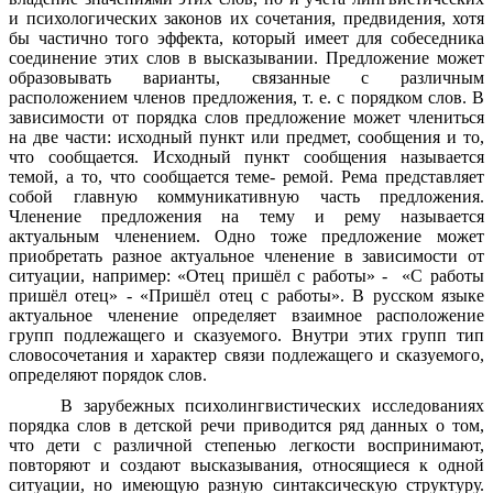
и психологических законов их сочетания, предвидения, хотя
бы частично того эффекта, который имеет для собеседника
соединение этих слов в высказывании. Предложение может
образовывать варианты, связанные с различным
расположением членов предложения, т. е. с порядком слов. В
зависимости от порядка слов предложение может члениться
на две части: исходный пункт или предмет, сообщения и то,
что сообщается. Исходный пункт сообщения называется
темой, а то, что сообщается теме- ремой. Рема представляет
собой главную коммуникативную часть предложения.
Членение предложения на тему и рему называется
актуальным членением. Одно тоже предложение может
приобретать разное актуальное членение в зависимости от
ситуации, например: «Отец пришёл с работы» - «С работы
пришёл отец» - «Пришёл отец с работы». В русском языке
актуальное членение определяет взаимное расположение
групп подлежащего и сказуемого. Внутри этих групп тип
словосочетания и характер связи подлежащего и сказуемого,
определяют порядок слов.
В зарубежных психолингвистических исследованиях
порядка слов в детской речи приводится ряд данных о том,
что дети с различной степенью легкости воспринимают,
повторяют и создают высказывания, относящиеся к одной
ситуации, но имеющую разную синтаксическую структуру.