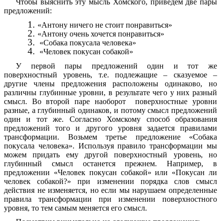
Чтобы выяснить эту мысль Хомского, приведём две пары
предложений:
«Антону ничего не стоит понравиться»
«Антону очень хочется понравиться»
«Собака покусала человека»
«Человек покусан собакой»
У первой пары предложений один и тот же
поверхностный уровень, т.е. подлежащие – сказуемое –
другие члены предложения расположены одинаково, но
различны глубинные уровни, в результате чего у них разный
смысл. Во второй паре наоборот поверхностные уровни
разные, а глубинный одинаков, и потому смысл предложений
один и тот же. Согласно Хомскому способ образования
предложений того и другого уровня задается правилами
трансформации. Возьмем третье предложение «Собака
покусала человека». Используя правило трансформации мы
можем придать ему другой поверхностный уровень, но
глубинный смысл останется прежнем. Например, в
предложении «Человек покусан собакой» или «Покусан ли
человек собакой?» при изменении порядка слов смысл
действия не изменяется, но если мы нарушаем определенные
правила трансформации при изменении поверхностного
уровня, то тем самым меняется его смысл.