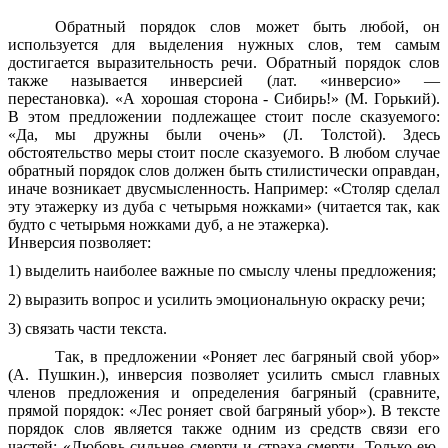
Обратный порядок слов может быть любой, он
используется для выделения нужных слов, тем самым
достигается выразительность речи. Обратный порядок слов
также называется инверсией (лат. «инверсио» —
перестановка). «А хорошая сторона - Сибирь!» (М. Горький).
В этом предложении подлежащее стоит после сказуемого:
«Да, мы дружны были очень» (Л. Толстой). Здесь
обстоятельство меры стоит после сказуемого. В любом случае
обратный порядок слов должен быть стилистически оправдан,
иначе возникает двусмысленность. Например: «Столяр сделал
эту этажерку из дуба с четырьмя ножками» (читается так, как
будто с четырьмя ножками дуб, а не этажерка).
Инверсия позволяет:
1) выделить наиболее важные по смыслу члены предложения;
2) выразить вопрос и усилить эмоциональную окраску речи;
3) связать части текста.
Так, в предложении «Роняет лес багряный свой убор»
(А. Пушкин.), инверсия позволяет усилить смысл главных
членов предложения и определения багряный (сравните,
прямой порядок: «Лес роняет свой багряный убор»). В тексте
порядок слов является также одним из средств связи его
частей: «Любовь сильнее смерти и страха смерти. Только ею,