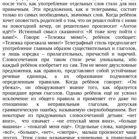
после того, как употребление отдельных слов стало для них
привычным. Эти предложения, как и телеграммы, состоят
только из самых необходимых, значимых слов. Когда ребёнок
хочет оповестить родителей о том, что он решил пойти с ними
на новогодний вечер, он решительно произносит «Антон
идёт!» Истинный смысл сказанного: «Я тоже хочу пойти с
вами!». Говоря: «Тележка мимо!», ребёнок сообщает:
«Тележка проезжала мимо!» Телеграфный стиль предполагает
употребление главным образом существительных и глаголов,
и лишь изредка – прилагательных, причастий и наречий.
Словосочетания при таком стиле речи уникальны, ибо
каждый ребёнок изобретает их сам. Тем не менее двухсловные
предложения, как правило, представляют собой устойчивые
речевые единицы, а их образование подчиняется
определенным правилам. Когда ребёнок говорит: «Он
убежал», он обнаруживает знание того, как образуется
прошедшее время глаголов. Однако ребёнок ещё не усвоил
исключение из общего правила и применяет его даже по
отношению к неправильным глаголам, допуская
грамматическую ошибку, называемую сверхобобщением. Вот
некоторые из придуманных словосочетаний детьми: «нет
вниз», что означает - «не отпускай меня вниз», «больше
машина» - «покатай меня ещё». Отдельные слова, например
«всё», «больше», «нет», «смотри», малыш произносит чаще
других. Этим слова называемые ключевыми, в правильной