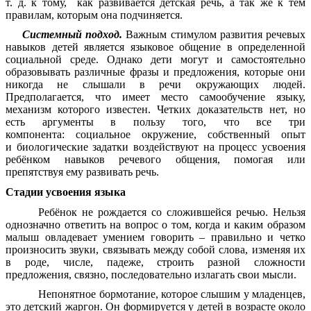
т. д. к тому, как развивается детская речь, а так же к тем
правилам, которым она подчиняется.
Системный подход.
Важным стимулом развития речевых
навыков детей является языковое общение в определенной
социальной среде. Однако дети могут и самостоятельно
образовывать различные фразы и предложения, которые они
никогда не слышали в речи окружающих людей.
Предполагается, что имеет место самообучение языку,
механизм которого известен. Четких доказательств нет, но
есть аргументы в пользу того, что все три
компонента:
социальное окружение, собственный опыт
и
биологические задатки
воздействуют на процесс усвоения
ребёнком навыков речевого общения, помогая или
препятствуя ему развивать речь.
Стадии усвоения языка
Ребёнок не рождается со сложившейся речью. Нельзя
однозначно ответить на вопрос о том, когда и каким образом
малыш овладевает умением говорить – правильно и четко
произносить звуки, связывать между собой слова, изменяя их
в роде, числе, падеже, строить разной сложности
предложения, связно, последовательно излагать свои мысли.
Непонятное бормотание, которое слышим у младенцев,
это детский жаргон. Он формируется у детей в возрасте около