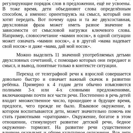
регулирующие порядок слов в предложении, ещё не усвоены.
В тоже время, дети объединяют слова определённым
способом, а именно: ориентируясь на смысл, который они
хотят передать. Вот почему одна и та же двухсоставная,
двухсловная фраза может иметь разное значение в
зависимости от смысловой нагрузки ключевого слова.
Например, словосочетание «мамин носок», в одной ситуации
может означать «мамин носок», а в другой «мама надевает
свой носок» и даже «мама, дай мой носок».
Можно выделить 11 значений употребляемых детьми
двухсловных сочетаний, с помощью которых они передают и
смысл, и вывод, понятные только в контексте ситуации.
Переход от телеграфной речи к взрослой совершается
довольно быстро и означает важный скачок в развитии
ребёнка. Примерно к 4 годам дети обычно изъясняются
полными 3-х или 4-х словными предложениями,
включающими почти все части речи. Постепенно в речь детей
входит множественное число, прошедшее и будущее время,
предлоги, чего прежде не было. Языковое окружение, в
котором воспитываются дети, может значительно помочь им
стать грамотными «ораторами». Окружение, богатое в этом
отношении, стимулирует развитие детской речи, бедное
окружение- тормозит. На развитие речи существенное
влияние оказывает и общее культурное окружение. Все дети