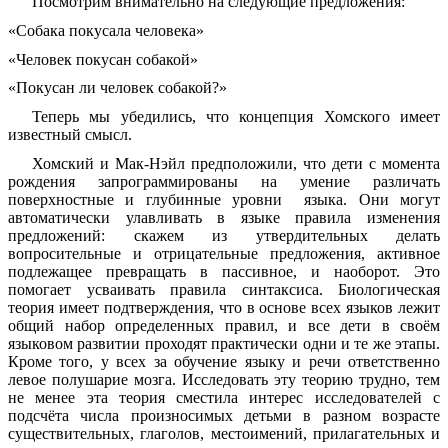
Посмотрим внимательно на следующие предложения:
«Собака покусала человека»
«Человек покусан собакой»
«Покусан ли человек собакой?»
Теперь мы убедились, что концепция Хомского имеет
известный смысл.
Хомский и Мак-Нэйл предположили, что дети с момента
рождения запрограммированы на умение различать
поверхностные и глубинные уровни языка. Они могут
автоматически улавливать в языке правила изменения
предложений: скажем из утвердительных делать
вопросительные и отрицательные предложения, активное
подлежащее превращать в пассивное, и наоборот. Это
помогает усваивать правила синтаксиса. Биологическая
теория имеет подтверждения, что в основе всех языков лежит
общий набор определенных правил, и все дети в своём
языковом развитии проходят практически одни и те же этапы.
Кроме того, у всех за обучение языку и речи ответственно
левое полушарие мозга. Исследовать эту теорию трудно, тем
не менее эта теория сместила интерес исследователей с
подсчёта числа произносимых детьми в разном возрасте
существительных, глаголов, местоимений, прилагательных и