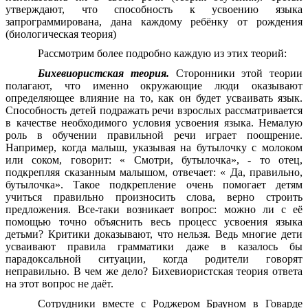
утверждают, что способность к усвоению языка
запрограммирована, дана каждому ребёнку от рождения
(биологическая теория)
Рассмотрим более подробно каждую из этих теорий:
Бихевиористская теория.
Сторонники этой теории
полагают, что именно окружающие люди оказывают
определяющее влияние на то, как он будет усваивать язык.
Способность детей подражать речи взрослых рассматривается
в качестве необходимого условия усвоения языка. Немалую
роль в обучении правильной речи играет поощрение.
Например, когда малыш, указывая на бутылочку с молоком
или соком, говорит: « Смотри, бутылочка», - то отец,
подкрепляя сказанным малышом, отвечает: « Да, правильно,
бутылочка». Такое подкрепление очень помогает детям
учиться правильно произносить слова, верно строить
предложения. Все-таки возникает вопрос: можно ли с её
помощью точно объяснить весь процесс усвоения языка
детьми? Критики доказывают, что нельзя. Ведь многие дети
усваивают правила грамматики даже в казалось бы
парадоксальной ситуации, когда родители говорят
неправильно. В чем же дело? Бихевиористская теория ответа
на этот вопрос не даёт.
Сотрудники вместе с Роджером Брауном в Говарде