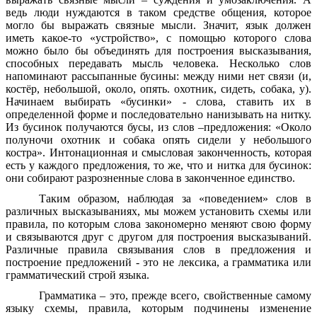
ведь люди нуждаются в таком средстве общения, которое
могло бы выражать связные мысли. Значит, язык должен
иметь какое-то «устройство», с помощью которого слова
можно было бы объединять для построения высказывания,
способных передавать мысль человека. Несколько слов
напоминают рассыпанные бусины: между ними нет связи (и,
костёр, небольшой, около, опять. охотник, сидеть, собака, у).
Начинаем выбирать «бусинки» - слова, ставить их в
определенной форме и последовательно нанизывать на нитку.
Из бусинок получаются бусы, из слов –предложения: «Около
полуночи охотник и собака опять сидели у небольшого
костра». Интонационная и смысловая законченность, которая
есть у каждого предложения, то же, что и нитка для бусинок:
они собирают разрозненные слова в законченное единство.
Таким образом, наблюдая за «поведением» слов в
различных высказываниях, мы можем установить схемы или
правила, по которым слова закономерно меняют свою форму
и связываются друг с другом для построения высказываний.
Различные правила связывания слов в предложения и
построение предложений - это не лексика, а грамматика или
грамматический строй языка.
Грамматика – это, прежде всего, свойственные самому
языку схемы, правила, которым подчинены изменение