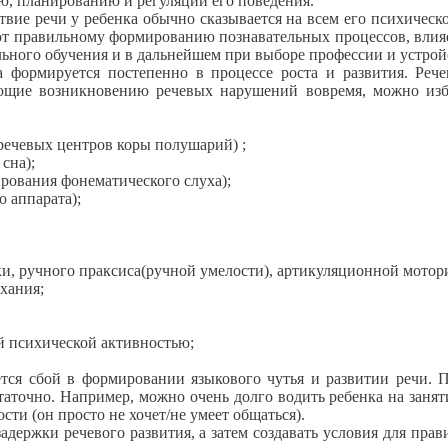
ю, планированию и регуляции его поведения.
ствие речи у ребенка обычно сказывается на всем его психичес
уют правильному формированию познавательных процессов, влияе
ольного обучения и в дальнейшем при выборе профессии и устро
а формируется постепенно в процессе роста и развития. Реч
ующие возникновению речевых нарушений вовремя, можно изб
 речевых центров коры полушарий) ;
сна);
рования фонематического слуха);
 аппарата);
и, ручного праксиса(ручной умелости), артикуляционной мотор
хания;
й психической активностью;
ется сбой в формировании языкового чутья и развитии речи. 
аточно. Например, можно очень долго водить ребенка на занятия
ти (он просто не хочет/не умеет общаться).
адержки речевого развития, а затем создавать условия для пра