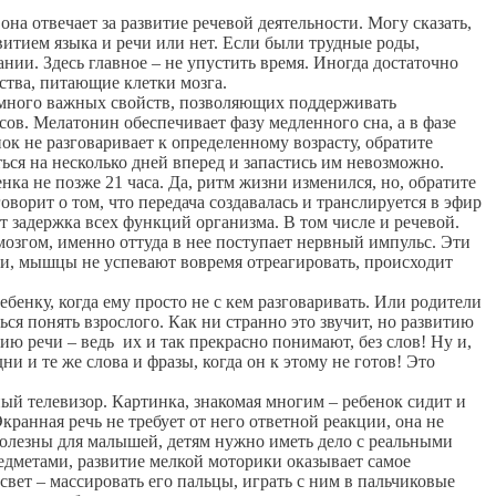
на отвечает за развитие речевой деятельности. Могу сказать,
звитием языка и речи или нет. Если были трудные роды,
ии. Здесь главное – не упустить время. Иногда достаточно
ства, питающие клетки мозга.
 много важных свойств, позволяющих поддерживать
сов. Мелатонин обеспечивает фазу медленного сна, а в фазе
енок не разговаривает к определенному возрасту, обратите
ться на несколько дней вперед и запастись им невозможно.
нка не позже 21 часа. Да, ритм жизни изменился, но, обратите
ворит о том, что передача создавалась и транслируется в эфир
ит задержка всех функций организма. В том числе и речевой.
згом, именно оттуда в нее поступает нервный импульс. Эти
, мышцы не успевают вовремя отреагировать, происходит
нку, когда ему просто не с кем разговаривать. Или родители
ься понять взрослого. Как ни странно это звучит, но развитию
ю речи – ведь их и так прекрасно понимают, без слов! Ну и,
 и те же слова и фразы, когда он к этому не готов! Это
 телевизор. Картинка, знакомая многим – ребенок сидит и
кранная речь не требует от него ответной реакции, она не
полезны для малышей, детям нужно иметь дело с реальными
едметами, развитие мелкой моторики оказывает самое
вет – массировать его пальцы, играть с ним в пальчиковые