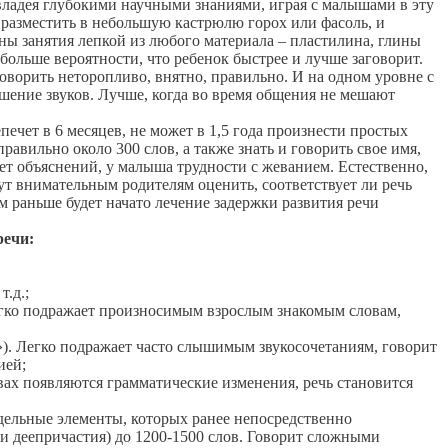
е владея глубокими научными знаниями, играя с малышами в эту
 разместить в небольшую кастрюлю горох или фасоль, и
ны занятия лепкой из любого материала – пластилина, глины
ольше вероятности, что ребенок быстрее и лучше заговорит.
орить неторопливо, внятно, правильно. И на одном уровне с
ношение звуков. Лучше, когда во время общения не мешают
епечет в 6 месяцев, не может в 1,5 года произнести простых
авильно около 300 слов, а также знать и говорить свое имя,
ает объяснений, у малыша трудности с жеванием. Естественно,
т внимательным родителям оценить, соответствует ли речь
м раньше будет начато лечение задержки развития речи
речи:
.д.;
Легко подражает произносимым взрослым знакомым словам,
у»). Легко подражает часто слышимым звукосочетаниям, говорит
ией;
овах появляются грамматические изменения, речь становится
тдельные элементы, которых ранее непосредственно
и деепричастия) до 1200-1500 слов. Говорит сложными