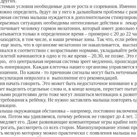
 других.
темыи условия необходимые для ее роста и созревания. Именно о
 можно определить, будут ли у него в дальнейшем проблемы с ра
рвная система малыша нуждается в дополнительном стимулирован
 серьезных ситуациях необходимы интенсивные действия и лекар
печивает человеку гормон мелатонин, который имеет довольно
тывается только в определенное время – примерно с 20 до 22 ча
 находятся, в том числе, и наши речевые зоны. Так что, если реб
о еще знать, что в организме мелатонин не накапливается, выспа
ивался в соответствии с возрастными нормами, укладывайте ребе
етий начинаются в одно и то же время – 20.30, не позже. Это го
дно, его центральная нервная система зреет медленно, происход
 иннервации. Каждая клеточка нашего организма управляется мо
ошении. По каким - то причинам сигналы могут быть неточными
онсультация невролога и выполнение его рекомендаций.
чать говорить. Это может быть недостаточное внимание к ребе
ет выделить отдельные слова и, в конце концов, перестает пытат
ными родителями дети тоже могут лишиться мотивации к развити
ребования к ребёнку. Не нужно заставлять малыша повторять одни
никации.
ша окружающая обстановка – например, постоянно включенный
м. Потом мы удивляемся, почему ребенок не говорит до 4 лет. Э
 замедляет его. Даже развивающие компьютерные игры крайне не
рогать, рассмотреть со всех сторон. Манипулирование этими пр
ть мелкую моторику можно практически с появления малыша на с