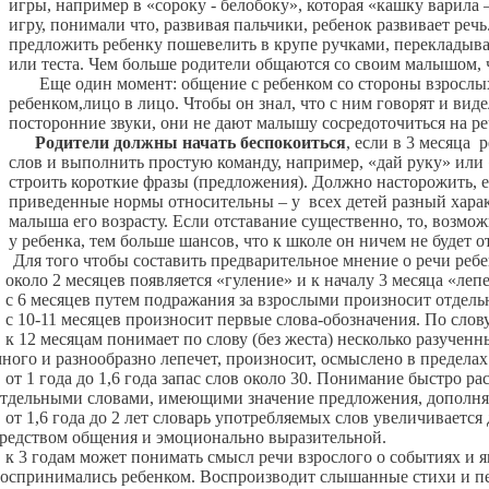
игры, например в «сороку - белобоку», которая «кашку варила
игру, понимали что, развивая пальчики, ребенок развивает ре
предложить ребенку пошевелить в крупе ручками, перекладыват
или теста. Чем больше родители общаются со своим малышом, 
Еще один момент: общение с ребенком со стороны взрослых 
ребенком,лицо в лицо. Чтобы он знал, что с ним говорят и вид
посторонние звуки, они не дают малышу сосредоточиться на ре
Родители должны начать беспокоиться
, если в 3 месяца 
слов и выполнить простую команду, например, «дай руку» или «
строить короткие фразы (предложения). Должно насторожить, е
приведенные нормы относительны – у всех детей разный харак
малыша его возрасту. Если отставание существенно, то, возмож
у ребенка, тем больше шансов, что к школе он ничем не будет о
Для того чтобы составить предварительное мнение о речи реб
около 2 месяцев появляется «гуление» и к началу 3 месяца «лепет»
с 6 месяцев путем подражания за взрослыми произносит отдель
с 10-11 месяцев произносит первые слова-обозначения. По слов
к 12 месяцам понимает по слову (без жеста) несколько разуч
ного и разнообразно лепечет, произносит, осмыслено в пределах
от 1 года до 1,6 года запас слов около 30. Понимание быстро 
тдельными словами, имеющими значение предложения, дополня
от 1,6 года до 2 лет словарь употребляемых слов увеличиваетс
редством общения и эмоционально выразительной.
к 3 годам может понимать смысл речи взрослого о событиях и 
оспринимались ребенком. Воспроизводит слышанные стихи и песн