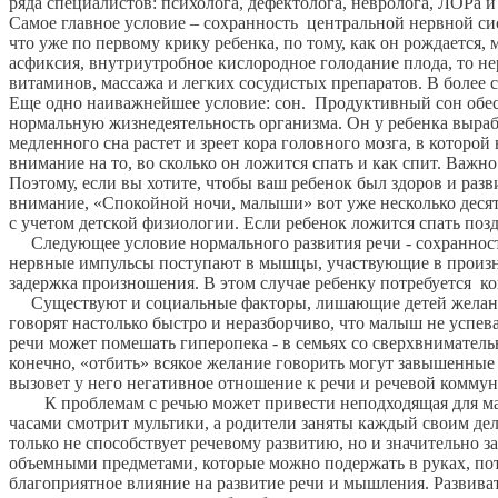
ряда специалистов: психолога, дефектолога, невролога, ЛОРа и
Самое главное условие – сохранность центральной нервной сис
что уже по первому крику ребенка, по тому, как он рождается,
асфиксия, внутриутробное кислородное голодание плода, то не
витаминов, массажа и легких сосудистых препаратов. В более
Еще одно наиважнейшее условие: сон. Продуктивный сон обес
нормальную жизнедеятельность организма. Он у ребенка выраба
медленного сна растет и зреет кора головного мозга, в которой
внимание на то, во сколько он ложится спать и как спит. Важн
Поэтому, если вы хотите, чтобы ваш ребенок был здоров и разв
внимание, «Спокойной ночи, малыши» вот уже несколько десятил
с учетом детской физиологии. Если ребенок ложится спать поз
Следующее условие нормального развития речи - сохранность
нервные импульсы поступают в мышцы, участвующие в произн
задержка произношения. В этом случае ребенку потребуется к
Существуют и социальные факторы, лишающие детей желания на
говорят настолько быстро и неразборчиво, что малыш не успева
речи может помешать гиперопека - в семьях со сверхвниматель
конечно, «отбить» всякое желание говорить могут завышенные т
вызовет у него негативное отношение к речи и речевой комму
К проблемам с речью может привести неподходящая для малы
часами смотрит мультики, а родители заняты каждый своим дело
только не способствует речевому развитию, но и значительно
объемными предметами, которые можно подержать в руках, пот
благоприятное влияние на развитие речи и мышления. Развива