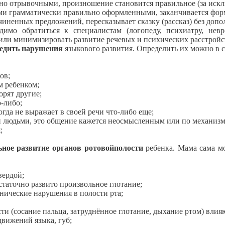
 но отрывочными, произношение становится правильное (за иск
ями грамматически правильно оформленными, заканчивается фо
иненных предложений, пересказывает сказку (рассказ) без допо
димо обратиться к специалистам (логопеду, психиатру, невр
ли минимизировать развитие речевых и психических расстройс
ледить нарушения
языкового развития. Определить их можно в с
ов;
м ребенком;
орят другие;
о-либо;
огда не выражает в своей речи что-либо еще;
ми людьми, это общение кажется неосмысленным или по механизму
;
ное развитие органов ротовойполости
ребенка. Мама сама м
вердой;
статочно развито произвольное глотание;
анические нарушения в полости рта;
и (сосание пальца, затруднённое глотание, дыхание ртом) влияют
вижений языка, губ;