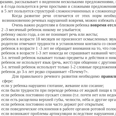
разами, рассказывает о виденном несколькими предложениями,
в 4 года пользуется в речи простыми и сложными предложени
в 5 лет пользуется структурой сложносочиненных и сложноподч
Когда развитие речи отличается от этих норм необхо
возникновению речевых нарушений вовремя, можно избежать и
Очень важно родителям и близким ребенка
вовремя отс
2 -3 месячный ребенок никому не улыбается;
ребенку около года, а он не понимает речь или жесты;
ребенок в возрасте 18 месяцев не произносит осмысленных звук
родители отмечают трудности в установлении контакта со свои
ребенок в возрасте 1 -3 лет не обращает внимания на то, что гов
ребенок в возрасте 1-3 лет никогда не спрашивает названий чег
3-х летний ребенок называет только предметы и действия и ник
ребенок не использует язык (речь, жест) при общении с други
3-х летний ребенок использует только 1-2 словные предложения
ребенок до 3-х лет редко спрашивает «Почему?».
Для правильного речевого развития необходимо
правиль
сфере:
если у ребенка нарушено глотание, жевание или сосание;
если были трудности при переходе ребенка от жидкой пищи к т
если ребенок постоянно пускает слюни (т.е. почти нет или недо
если есть расщелина верхней губы, челюсти, нёба и другие орг
если ребенок постоянно или часто держит рот открытым;
если поведенческие отклонения в работе органов ротовой полост
если возникают проблемы артикуляции вследствие нарушения д