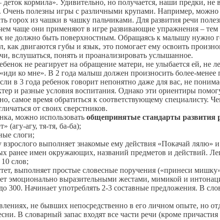
 – деток кормила». Удивительно, но получается, наши предки, н
чь. Очень полезны игры с различными крупами. Например, можно
ь горох из чашки в чашку пальчиками. Для развития речи полез
чем чаще они применяют в игре развивающие упражнения – тем б
не должно быть поверхностным. Обращаясь к малышу нужно гов
ел, как двигаются губы и язык, это помогает ему освоить произ
чи, вслушаться, понять и проанализировать услышанное.
ребенок не реагирует на обращение матери, не улыбается ей, не л
иди ко мне». В 2 года малыш должен произносить более-менее пр
сли в 3 года ребенок говорит непонятно даже для вас, не поним
тер и разные условия воспитания. Однако эти ориентиры помогу
но, самое время обратиться к соответствующему специалисту. Че
тличаться от своих сверстников.
енка, можно использовать
общепринятые стандарты развития 
 (агу-агу, тя-тя, ба-ба);
ные слоги;
у взрослого выполняет знакомые ему действия «Покачай лялю» и т
енных ранее имен окружающих, названий предметов и действий. 
 10 слов;
растет, выполняет простые словесные поручения («принеси мишк
ет эмоционально выразительными жестами, мимикой и интонац
я до 300. Начинает употреблять 2-3 составные предложения. В сл
явлениях, не бывших непосредственно в его личном опыте, но о
и. В словарный запас входят все части речи (кроме причастия 