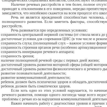
специфических социальных контактов, способствуют осознани
Наличие речевых расстройств и тем более, полное отсут
приводят к отклонениям в его поведении, нередко препятств
замедляется, что неизбежно скажется на всем процессе его шк
Речь не является врожденной способностью человека, 
полноценного развития. Если заметить факторы, способств
расстройств.
Речь развивается при определенных условиях:
сохранность центральной нервной системы (от ствола мозга до
достаточные условия для созревания ЦНС (в том числе и режим 
сохранность слуха; (полноценный слух – важное условие форми
сохранность строения органов речи (особенно артикуляционного
сохранность иннервации речевого аппарата;
сохранность зрения;
наличие полноценной речевой среды с первых дней жизни;
достаточный уровень развития моторной сферы (общей моторик
достаточный уровень развития физиологического и речевого ды
развитие познавательной деятельности;
развитие коммуникативной деятельности;
ребенок должен быть психически здоров и обладать достаточно
ребенок должен быть соматически здоров.
Если хоть одно из этих условий нарушается, то начина
речевого развития, помощи одного логопеда чаще всего недост
проблемы с речью из-за нарушения коммуникативной деятельнос
Важно начинать работу с диагностики уровня и причин з