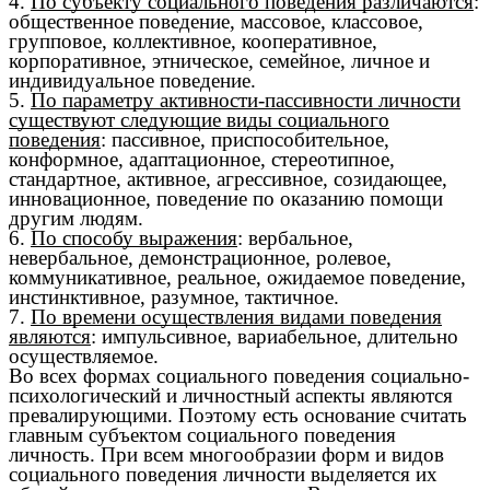
4.
По субъекту социального поведения различаются
:
общественное поведение, массовое, классовое,
групповое, коллективное, кооперативное,
корпоративное, этническое, семейное, личное и
индивидуальное поведение.
5.
По параметру активности-пассивности личности
существуют следующие виды социального
поведения
: пассивное, приспособительное,
конформное, адаптационное, стереотипное,
стандартное, активное, агрессивное, созидающее,
инновационное, поведение по оказанию помощи
другим людям.
6.
По способу выражения
: вербальное,
невербальное, демонстрационное, ролевое,
коммуникативное, реальное, ожидаемое поведение,
инстинктивное, разумное, тактичное.
7.
По времени осуществления видами поведения
являются
: импульсивное, вариабельное, длительно
осуществляемое.
Во всех формах социального поведения социально-
психологический и личностный аспекты являются
превалирующими. Поэтому есть основание считать
главным субъектом социального поведения
личность. При всем многообразии форм и видов
социального поведения личности выделяется их