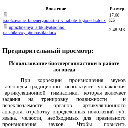
Вложение
Размер
17.68
КБ
ispolzovanie_bioenergoplastiki_v_rabote_logopeda.docx
uprazhneniya_artikulyatsionno-
2.48 МБ
palchikovoy_gimnastiki.docx
Предварительный просмотр:
Использование биоэнергопластики в работе
логопеда
При коррекции произношения звуков
логопеды традиционно используют упражнения
артикуляционной гимнастики, которая включает
задания на тренировку подвижности и
переключаемости органов артикуляционного
аппарата, отработку определенных положений губ,
языка, челюсти, необходимых для правильного
произношения звуков. Чтобы повысить