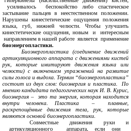
гиперкинезы (насильственные движения) кистей,
усиливалось беспокойство либо спастическое
застывание пальцев в неестественном положении.
Нарушены кинестетические ощущения положения
языка, губ, нижней челюсти. Чтобы улучшить
кинестетические ощущения, новым и интересным
направлением в нашей работе является применение
биоэнергопластики.
Биоэнергопластика (соединение движений
артикуляционного аппарата с движениями кистей
рук, которые имитируют движения языка или
челюсти) с включением упражнений на развитие
силы голоса и выдоха. Термин “биоэнергопластика”
состоит из двух слов: биоэнергия и пластика. По
мнению кандидата педагогических наук И. В. Курис,
биоэнергия – это та энергия, которая находится
внутри человека. Пластика – плавные,
раскрепощённые движения тела, рук, которые
являются основой биоэнергопластики.
Совместные движения руки и
артикуляционного аппарата, если они