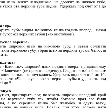
ий язык лежит неподвижно, не дрожит на нижней губе,
ь углов рта, верхние зубы видны. Удержать под счет от 1 до
аляр»
крыть, зубы видны. Кончиком языка гладить вперед – назад
т бугорков верхних зубов (как кисточкой).
кусное варенье»
ить широкий язык на нижнюю губу, а затем облизать
 вниз верхнюю губу, убрав язык за верхние зубки. Челюсть
гать.
ашечка»
в «Блинчик», широкий язык поднять вверх, придавая ему
 «Чашечки» (не пролить водичку). Следить, чтобы боковые
 кончик языка не опускались. Удержать под счет от 1 до 10.
 завести «Чашечку» в рот за верхние зубы и удержать под
т 1до 5.
Фокус»
уться, приоткрыть рот, положить широкий передний край
 на верхнюю губу так, чтобы боковые края его были
ты, а по середине языка был желобок, и сдуть ватку,
енную на кончик носа. Воздух при этом должен идти