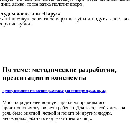
дине языка, тогда ватка полетит вверх.
студим чаек» или «Парус»
ь «Чашечку», завести за верхние зубы и подуть в нее, как
верхние зубки.
По теме: методические разработки,
презентации и конспекты
Артикуляционная гимнастика (комплекс для шипящих звуков Ш, Ж)
Многих родителей волнует проблема правильного
произношения звуков речи ребенка. Для того, чтобы детская
речь была внятной, четкой и понятной другим людям,
необходимо работать над развитием мышц ...