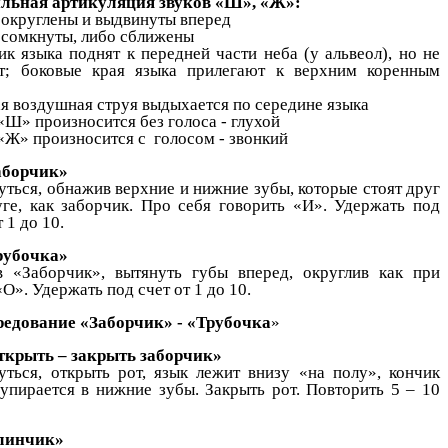
льная артикуляция звуков «Ш», «Ж»:
 округлены и выдвинуты вперед
 сомкнуты, либо сближены
ик языка поднят к передней части неба (у альвеол), но не
т; боковые края языка прилегают к верхним коренным
ая воздушная струя выдыхается по середине языка
 «Ш» произносится без голоса - глухой
 «Ж» произносится с голосом - звонкий
аборчик»
ться, обнажив верхние и нижние зубы, которые стоят друг
уге, как заборчик. Про себя говорить «И». Удержать под
т 1 до 10.
рубочка»
в «Заборчик», вытянуть губы вперед, округлив как при
«О». Удержать под счет от 1 до 10.
редование «Заборчик» - «Трубочка
»
ткрыть – закрыть заборчик»
уться, открыть рот, язык лежит внизу «на полу», кончик
 упирается в нижние зубы. Закрыть рот. Повторить 5 – 10
линчик»