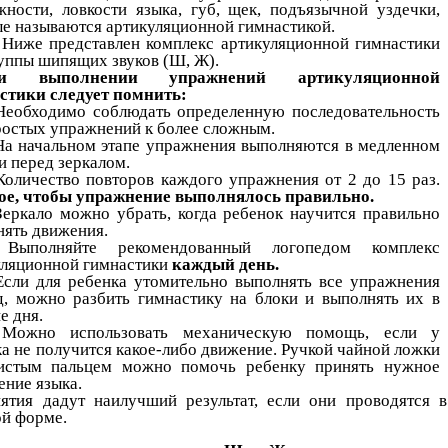
жности, ловкости языка, губ, щек, подъязычной уздечки,
ые называются артикуляционной гимнастикой.
представлен комплекс артикуляционной гимнастики
руппы шипящих звуков (Ш, Ж).
и выполнении упражнений артикуляционной
стики следует помнить:
Необходимо соблюдать определенную последовательность
ростых упражнений к более сложным.
На начальном этапе упражнения выполняются в медленном
и перед зеркалом.
Количество повторов каждого упражнения от 2 до 15 раз.
ое, чтобы упражнение выполнялось правильно.
Зеркало можно убрать, когда ребенок научится правильно
нять движения.
Выполняйте рекомендованный логопедом комплекс
уляционной гимнастики
каждый день.
Если для ребенка утомительно выполнять все упражнения
д, можно разбить гимнастику на блоки и выполнять их в
е дня.
Можно использовать механическую помощь, если у
а не получится какое-либо движение. Ручкой чайной ложки
истым пальцем можно помочь ребенку принять нужное
ение языка.
нятия дадут наилучший результат, если они проводятся в
ой форме.