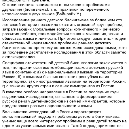
кафедрой
С.Н. Цейтлин.
Онтолингвистика занимается в том числе и проблемами
двуязычия (билигвизма), т. е. практикой попеременного
использования двух языков (Вайнрайх У.).
Исследование раннего детского билингвизма за более чем сто
лет своей истории позволило охватить огромный круг проблем,
затрагивающих глобальные вопросы когнитивного и речевого
развития ребенка, взаимодействия языка и мышления, языка и
общества, языка и личности. При этом следует заметить, что для
отечественной науки многие проблемы раннего детского
билингвизма по-прежнему остаются мало исследованными, хотя
за последнее десятилетие исследования в этой области заметно
активизировались.
Специфика отечественной детской билингвологии заключается в
том, что практически все комбинации языков включают русский
язык в сочетании: а) с национальными языками на территории
России, б) с языками бывших советских республик на их
территориях, в) с иностранными языками на территории России,
г) с языками других стран в семьях иммигрантов из России.
В качестве особого направления в России за последние годы
выделились исследования, связанные с формированием
русской речи у детей-инофонов из семей иммигрантов, которые
представляют разные национальности и языки.
Большинство исследований в России характеризует
монолингвальный подход к проблемам детского билингвизма:
ученых чаще всего интересуют проблемы в речи детей только на
одном из усваиваемых ими языков. Такой подход применяется