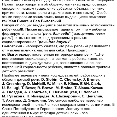
конкретного языка) и - с другой стороны - о языковой специфике.
Нужно также говорить и об обще-когнитивных предпосылках
овладения языком (выделение субъекта- объекта, понятие
причинности, места, роли и т.д., что есть и вне языка). Особо
этими вопросами занимались такие выдающиеся психологи
как
Жан Пиаже
и
Лев Выготский
.
Говоря об общих тенденциях в развитии языковых возможностей
ребенка,м
Ж. Пиаже
высказывает идею о том, что у ребенка
формируется сначала "
речь для себя
" ("
эгоцентрическя
речь
"), и только потом, под давлением взрослых -
социализированная "
речь для других
".
Выготский
- наоборот- считает, что речь ребенка развивается
от мыслей вслух - к мысли для себя. Происходит,
по
Выготскому
, постепенная интериоризация речи. "...Не
постепенная социализация, вносимая в ребенка извне, но
постепенная индивидуализация, возникающая на основе
внутренней социальности ребенка, является главным трактом
детского развития".
Наиболее значимые имена исследователей, работающих в
области детcкой речи:
D. Slobin, C. Chomsky, J. Bruner,
J. Greenberg, D. McNeill, W. Miller, E. Klima, E.&H. Clark,
U. Bellugi, T. Bever, R. Brown, M. Braine, T. Slama-Kazacu,
А. Гвоздев, А. Леонтьев, Е. Негневицкая, Н. Лепская,
М. Русакова, Н. Имедадзе, А. Шахнарович, С. Цейтлин,
Т. Ахутина, Д. Эльконин.
Это список наиболее известных
исследователей - полный список содержит многие сотни имен. В
Санкт-Петербургском Герценовском Институте есть
единственная в мире кафедра детской речи - зав.