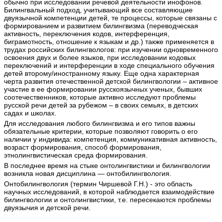
обычно при исследовании речевой деятельности инофонов.
Билингвальный подход, учитывающий все составляющие
двуязычной компетенции детей, те процессы, которые связаны с
формированием и развитием билингвизма (переводческая
активность, переключения кодов, интерференция,
биграмотность, отношение к языкам и др.) также применяется в
трудах российских билингвологов: при изучении одновременного
освоения двух и более языков, при исследовании кодовых
переключений и интерференции в ходе специального обучения
детей второму/иностранному языку. Еще одна характерная
черта развития отечественной детской билингвологии – активное
участие в ее формировании русскоязычных ученых, бывших
соотечественников, которые активно исследуют проблемы
русской речи детей за рубежом – в своих семьях, в детских
садах и школах.
Для исследования любого билингвизма и его типов важны
обязательные критерии, которые позволяют говорить о его
наличии у индивида: компетенция, коммуникативная активность,
возраст формирования, способ формирования,
этнолингвистическая среда формирования.
В последнее время на стыке онтолингвистики и билингвологии
возникла новая дисциплина — онтобилингвология.
Онтобилингвология (термин Чиршевой Г.Н.) - это область
научных исследований, в которой наблюдается взаимодействие
билингвологии и онтолингвистики, т.е. пересекаются проблемы
двуязычия и детской речи.