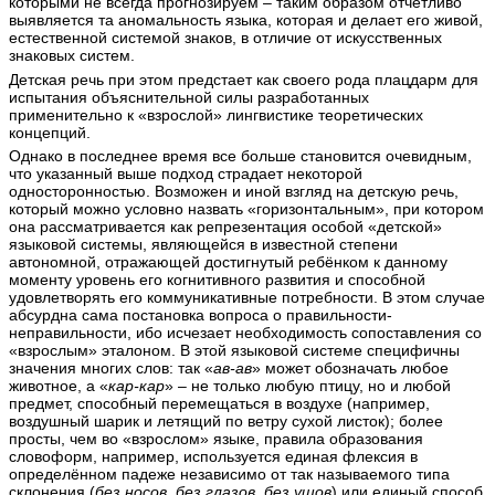
которыми не всегда прогнозируем – таким образом отчётливо
выявляется та аномальность языка, которая и делает его живой,
естественной системой знаков, в отличие от искусственных
знаковых систем.
Детская речь при этом предстает как своего рода плацдарм для
испытания объяснительной силы разработанных
применительно к «взрослой» лингвистике теоретических
концепций.
Однако в последнее время все больше становится очевидным,
что указанный выше подход страдает некоторой
односторонностью. Возможен и иной взгляд на детскую речь,
который можно условно назвать «горизонтальным», при котором
она рассматривается как репрезентация особой «детской»
языковой системы, являющейся в известной степени
автономной, отражающей достигнутый ребёнком к данному
моменту уровень его когнитивного развития и способной
удовлетворять его коммуникативные потребности. В этом случае
абсурдна сама постановка вопроса о правильности-
неправильности, ибо исчезает необходимость сопоставления со
«взрослым» эталоном. В этой языковой системе специфичны
значения многих слов: так «
ав-ав
» может обозначать любое
животное, а «
кар-кар
» – не только любую птицу, но и любой
предмет, способный перемещаться в воздухе (например,
воздушный шарик и летящий по ветру сухой листок); более
просты, чем во «взрослом» языке, правила образования
словоформ, например, используется единая флексия в
определённом падеже независимо от так называемого типа
склонения (
без носов
,
без глазов
,
без ушов
) или единый способ