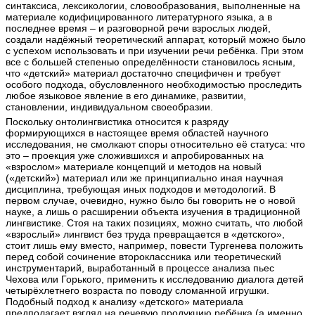
синтаксиса, лексикологии, словообразования, выполненные на
материале кодифицированного литературного языка, а в
последнее время – и разговорной речи взрослых людей,
создали надёжный теоретический аппарат, который можно было
с успехом использовать и при изучении речи ребёнка. При этом
все с большей степенью определённости становилось ясным,
что «детский» материал достаточно специфичен и требует
особого подхода, обусловленного необходимостью проследить
любое языковое явление в его динамике, развитии,
становлении, индивидуальном своеобразии.
Поскольку онтолингвистика относится к разряду
формирующихся в настоящее время областей научного
исследования, не смолкают споры относительно её статуса: что
это – проекция уже сложившихся и апробированных на
«взрослом» материале концепций и методов на новый
(«детский») материал или же принципиально иная научная
дисциплина, требующая иных подходов и методологий. В
первом случае, очевидно, нужно было бы говорить не о новой
науке, а лишь о расширении объекта изучения в традиционной
лингвистике. Стоя на таких позициях, можно считать, что любой
«взрослый» лингвист без труда превращается в «детского»,
стоит лишь ему вместо, например, повести Тургенева положить
перед собой сочинение второклассника или теоретический
инструментарий, выработанный в процессе анализа пьес
Чехова или Горького, применить к исследованию диалога детей
четырёхлетнего возраста по поводу сломанной игрушки.
Подобный подход к анализу «детского» материала
предполагает взгляд на речевую продукцию ребёнка (а именно