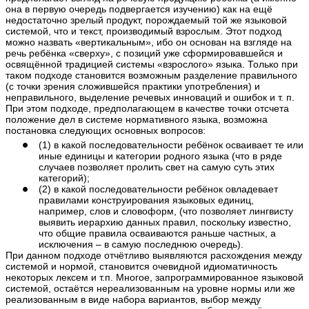
она в первую очередь подвергается изучению) как на ещё
недостаточно зрелый продукт, порождаемый той же языковой
системой, что и текст, производимый взрослым. Этот подход
можно назвать «вертикальным», ибо он основан на взгляде на
речь ребёнка «сверху», с позиций уже сформировавшейся и
освящённой традицией системы «взрослого» языка. Только при
таком подходе становится возможным разделение правильного
(с точки зрения сложившейся практики употребления) и
неправильного, выделение речевых инноваций и ошибок и т. п.
При этом подходе, предполагающем в качестве точки отсчета
положение дел в системе нормативного языка, возможна
постановка следующих основных вопросов:
(1) в какой последовательности ребёнок осваивает те или
иные единицы и категории родного языка (что в ряде
случаев позволяет пролить свет на самую суть этих
категорий);
(2) в какой последовательности ребёнок овладевает
правилами конструирования языковых единиц,
например, слов и словоформ, (что позволяет лингвисту
выявить иерархию данных правил, поскольку известно,
что общие правила осваиваются раньше частных, а
исключения – в самую последнюю очередь).
При данном подходе отчётливо выявляются расхождения между
системой и нормой, становится очевидной идиоматичность
некоторых лексем и т.п. Многое, запрограммированное языковой
системой, остаётся нереализованным на уровне нормы или же
реализованным в виде набора вариантов, выбор между