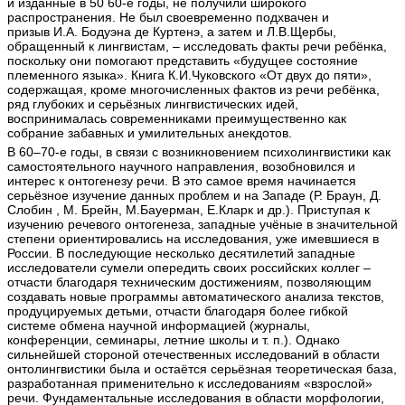
и изданные в 50 60-е годы, не получили широкого
распространения. Не был своевременно подхвачен и
призыв И.А. Бодуэна де Куртенэ, а затем и Л.В.Щербы,
обращенный к лингвистам, – исследовать факты речи ребёнка,
поскольку они помогают представить «будущее состояние
племенного языка». Книга К.И.Чуковского «От двух до пяти»,
содержащая, кроме многочисленных фактов из речи ребёнка,
ряд глубоких и серьёзных лингвистических идей,
воспринималась современниками преимущественно как
собрание забавных и умилительных анекдотов.
В 60–70-е годы, в связи с возникновением психолингвистики как
самостоятельного научного направления, возобновился и
интерес к онтогенезу речи. В это самое время начинается
серьёзное изучение данных проблем и на Западе (Р. Браун, Д.
Слобин , М. Брейн, М.Бауерман, Е.Кларк и др.). Приступая к
изучению речевого онтогенеза, западные учёные в значительной
степени ориентировались на исследования, уже имевшиеся в
России. В последующие несколько десятилетий западные
исследователи сумели опередить своих российских коллег –
отчасти благодаря техническим достижениям, позволяющим
создавать новые программы автоматического анализа текстов,
продуцируемых детьми, отчасти благодаря более гибкой
системе обмена научной информацией (журналы,
конференции, семинары, летние школы и т. п.). Однако
сильнейшей стороной отечественных исследований в области
онтолингвистики была и остаётся серьёзная теоретическая база,
разработанная применительно к исследованиям «взрослой»
речи. Фундаментальные исследования в области морфологии,