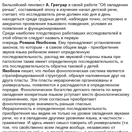
Бельгийский лингвист
А. Грегуар
в своей работе "Об овладении
речью", составившей эпоху в изучении начал детской речи,
считает, что исследователь речи должен изо дня в день
находиться срeди грудных детей, наблюдая точно, осторожно и
аккуратно проявления языкового поведения, условия их
появления и функционирования.
Cреди наиболее плодотворно работавших исследователей в
этой области следует назвать в первую
очередь
Романа Якобсона
. Ему принадлежит установление
законов, по которым - в самом общем виде - приобретение
звуков языка ребенком имеет определенную
последовательность; распад же звуковой стороны языка при
патологии также имеет определенную последовательность, и
эта последовательность обратна таковой у детей.
Якобсон
пишет, что любая фонологическая система является
стратифицированной структурой, образуя наложенные друг на
друга пласты. Эти пласты иерархически организованы и
универсальны, появляются и распадаются в определенном
порядке. Фонологическое богатство детского лепета по мере
овладения конкретным языком уступает место фонологическому
ограничению, при этом согласные приобретают
фонологическую значимость раньше гласных.
Иерархичность и определенную последовательность
приобретения мы видим не только на уровне овладения звуками
речи, но и в овладении другими уровнями языка, в частности -
грамматики. И здесь имеет смысл говорить об универсалиях (т.е.
том, что свойственно всем людям вообще, независимо от