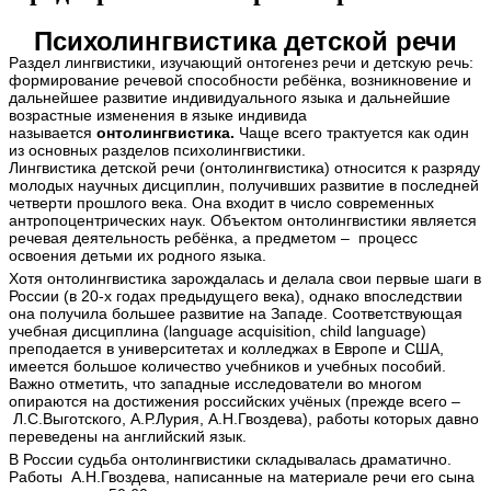
Психолингвистика детской речи
Раздел лингвистики, изучающий онтогенез речи и детскую речь:
формирование речевой способности ребёнка, возникновение и
дальнейшее развитие индивидуального языка и дальнейшие
возрастные изменения в языке индивида
называется
онтолингвистика.
Чаще всего трактуется как один
из основных разделов психолингвистики.
Лингвистика детской речи (онтолингвистика) относится к разряду
молодых научных дисциплин, получивших развитие в последней
четверти прошлого века. Она входит в число современных
антропоцентрических наук. Объектом онтолингвистики является
речевая деятельность ребёнка, а предметом – процесс
освоения детьми их родного языка.
Хотя онтолингвистика зарождалась и делала свои первые шаги в
России (в 20-х годах предыдущего века), однако впоследствии
она получила большее развитие на Западе. Соответствующая
учебная дисциплина (language acquisition, сhild language)
преподается в университетах и колледжах в Европе и США,
имеется большое количество учебников и учебных пособий.
Важно отметить, что западные исследователи во многом
опираются на достижения российских учёных (прежде всего –
Л.С.Выготского, А.Р.Лурия, А.Н.Гвоздева), работы которых давно
переведены на английский язык.
В России судьба онтолингвистики складывалась драматично.
Работы А.Н.Гвоздева, написанные на материале речи его сына