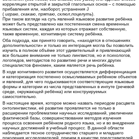
корреляции открытой и закрытой глагольных основ – с помощью
прибавления или, наоборот, устранения J
(
играю
,
скакаю
,
прятаю
,
склюл
,
поцелуть
).
При таком взгляде на суть явлений языковое развитие ребёнка
может быть представлено как постепенная смена временных
языковых систем, каждая из которых отражает собственную,
также временную, когнитивную систему ребёнка.
Оба подхода, как принято говорить, «находятся в отношениях
дополнительности» и только их интеграция могла бы позволить
изучить в полном объёме этот удивительный и привлекающий
все большее внимание не только лингвистов, но и психологов,
логопедов, методистов по развитию речи и многих других
специалистов феномен, каким является речь ребёнка.
В ходе когнитивного развития осуществляется дифференциация
и категоризация постепенно осмысливаемых ребёнком объектов
и явлений, для чего подыскиваются соответствующие языковые
формы и категории из числа представленных в инпуте (речевой
среде, окружающей ребёнка) или конструируемых
самостоятельно.
В настоящее время, которое можно назвать периодом расцвета
онтолингвистики, её развитие проявляется не только в
расширении проблематики научных исследований, увеличении
фактической базы, совершенствовании методов изучения
процесса освоения ребёнком родного языка, но и во внедрении
научных достижений в учебный процесс. В данной области
наблюдается тесное сотрудничество старшего и младшего
поколения исследователей, причем в качестве представителей