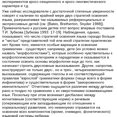
экспериментов кросс-секционного и кросс-лингвистического
характера и т.д.
Уже сейчас исследователи с достаточной степенью уверенности
говорят о наличии по крайней мере двух стратегий освоения
языка, разграничивая так называемых референциальных и
экспрессивных детей (см. [Bates, Bretherton, Snyder 1988]).
Применительно к русским детям этот вопрос впервые поставила
Т.И. Зубкова [Зубкова 1993: 17-19]. Наблюдения, однако,
показывают, что число стратегий освоения языка гораздо больше
и "чистых" представителей той или иной стратегии практически
нет. Кроме того, имеются особые вариации в освоении
грамматики - существуют, например, дети (их условно можно
назвать "морфологистами"), которые особенно чувствительны к
морфологическим категориям и парадигмам и оказываются в
состоянии освоить основы морфологии еще до того, как
начинают строить двусловные высказывания. Другие, напротив,
конструируют не только двух-, но и трех-, четырехкомпонентные
высказывания, содержащие глаголы в не соответствующей
правилам "взрослой" грамматики формах (чаще всего в форме
инфинитива) и существительные в форме "замороженного
именительного". Отчетливо ощущается различие между детьми,
рано и поздно по сравнению с их сверстниками осваивающими
язык. Поскольку при этом возникает дисбаланс между
когнитивным (соответствующим норме) и речевым
(опережающим или запаздывающим по отношению к
нормальному) развитием, это неминуемо отражается на
освоении всех компонентов (кроме, очевидно, фонетического)
языковой системы ребенка.