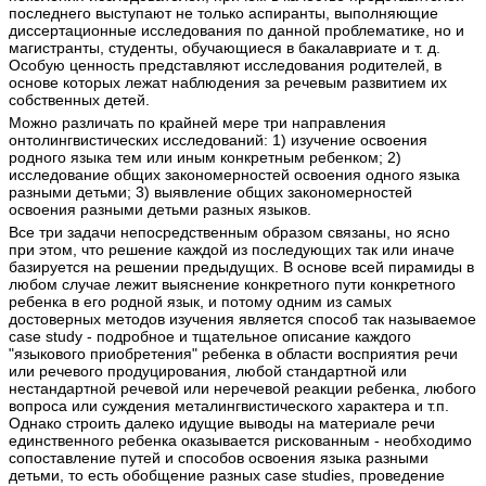
последнего выступают не только аспиранты, выполняющие
диссертационные исследования по данной проблематике, но и
магистранты, студенты, обучающиеся в бакалавриате и т. д.
Особую ценность представляют исследования родителей, в
основе которых лежат наблюдения за речевым развитием их
собственных детей.
Можно различать по крайней мере три направления
онтолингвистических исследований: 1) изучение освоения
родного языка тем или иным конкретным ребенком; 2)
исследование общих закономерностей освоения одного языка
разными детьми; 3) выявление общих закономерностей
освоения разными детьми разных языков.
Все три задачи непосредственным образом связаны, но ясно
при этом, что решение каждой из последующих так или иначе
базируется на решении предыдущих. В основе всей пирамиды в
любом случае лежит выяснение конкретного пути конкретного
ребенка в его родной язык, и потому одним из самых
достоверных методов изучения является способ так называемое
case study - подробное и тщательное описание каждого
"языкового приобретения" ребенка в области восприятия речи
или речевого продуцирования, любой стандартной или
нестандартной речевой или неречевой реакции ребенка, любого
вопроса или суждения металингвистического характера и т.п.
Однако строить далеко идущие выводы на материале речи
единственного ребенка оказывается рискованным - необходимо
сопоставление путей и способов освоения языка разными
детьми, то есть обобщение разных case studies, проведение