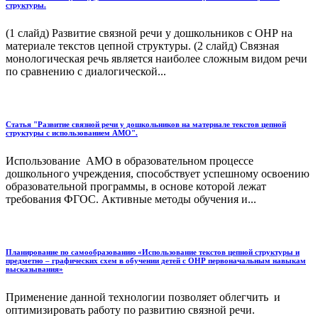
структуры.
(1 слайд) Развитие связной речи у дошкольников с ОНР на
материале текстов цепной структуры. (2 слайд) Связная
монологическая речь является наиболее сложным видом речи
по сравнению с диалогической...
Статья "Развитие связной речи у дошкольников на материале текстов цепной
структуры с использованием АМО".
Использование АМО в образовательном процессе
дошкольного учреждения, способствует успешному освоению
образовательной программы, в основе которой лежат
требования ФГОС. Активные методы обучения и...
Планирование по самообразованию «Использование текстов цепной структуры и
предметно – графических схем в обучении детей с ОНР первоначальным навыкам
высказывания»
Применение данной технологии позволяет облегчить и
оптимизировать работу по развитию связной речи.