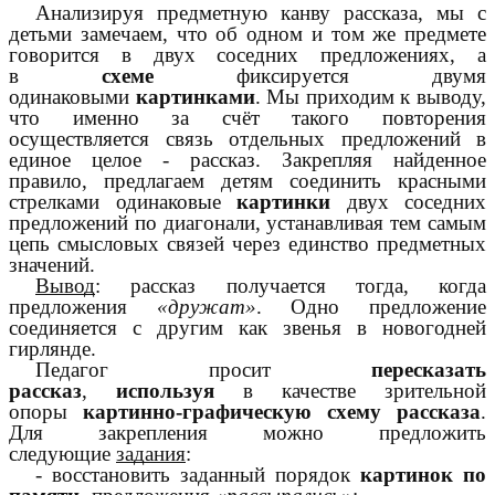
Анализируя предметную канву рассказа, мы с
детьми замечаем, что об одном и том же предмете
говорится в двух соседних предложениях, а
в
схеме
фиксируется двумя
одинаковыми
картинками
. Мы приходим к выводу,
что именно за счёт такого повторения
осуществляется связь отдельных предложений в
единое целое - рассказ. Закрепляя найденное
правило, предлагаем детям соединить красными
стрелками одинаковые
картинки
двух соседних
предложений по диагонали, устанавливая тем самым
цепь смысловых связей через единство предметных
значений.
Вывод
: рассказ получается тогда, когда
предложения
«дружат»
. Одно предложение
соединяется с другим как звенья в новогодней
гирлянде.
Педагог просит
пересказать
рассказ
,
используя
в качестве зрительной
опоры
картинно-графическую схему рассказа
.
Для закрепления можно предложить
следующие
задания
:
- восстановить заданный порядок
картинок по