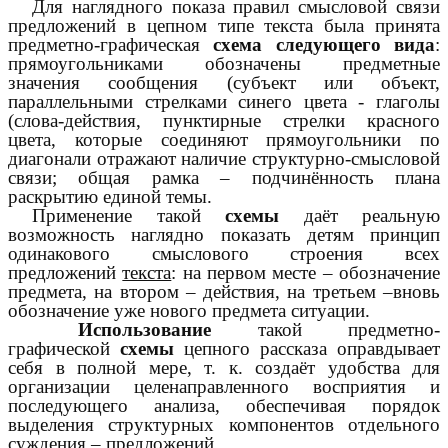
Для наглядного показа правил смысловой связи
предложений в цепном типе текста была принята
предметно-графическая
схема следующего вида
:
прямоугольниками обозначены предметные
значения сообщения (субъект или объект,
параллельными стрелками синего цвета - глаголы
(слова-действия, пунктирные стрелки красного
цвета, которые соединяют прямоугольники по
диагонали отражают наличие структурно-смысловой
связи; общая рамка – подчинённость плана
раскрытию единой темы.
Применение такой
схемы
даёт реальную
возможность наглядно показать детям принцип
одинакового смыслового строения всех
предложений
текста
: на первом месте – обозначение
предмета, на втором – действия, на третьем –вновь
обозначение уже нового предмета ситуации.
Использование
такой предметно-
графической
схемы
цепного рассказа оправдывает
себя в полной мере, т. к. создаёт удобства для
организации целенаправленного восприятия и
последующего анализа, обеспечивая порядок
выделения структурных компонентов отдельного
суждения – предложений.