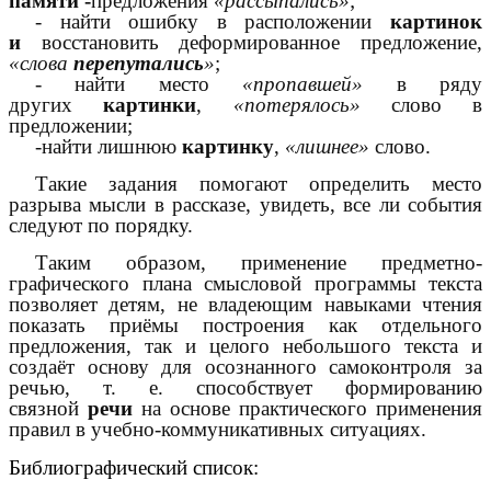
памяти -
предложения
«рассыпались»
;
- найти ошибку в расположении
картинок
и
восстановить деформированное предложение,
«слова
перепутались
»
;
- найти место
«пропавшей»
в ряду
других
картинки
,
«потерялось»
слово в
предложении;
-найти лишнюю
картинку
,
«лишнее»
слово.
Такие задания помогают определить место
разрыва мысли в рассказе, увидеть, все ли события
следуют по порядку.
Таким образом, применение предметно-
графического плана смысловой программы текста
позволяет детям, не владеющим навыками чтения
показать приёмы построения как отдельного
предложения, так и целого небольшого текста и
создаёт основу для осознанного самоконтроля за
речью, т. е. способствует формированию
связной
речи
на основе практического применения
правил в учебно-коммуникативных ситуациях.
Библиографический список: