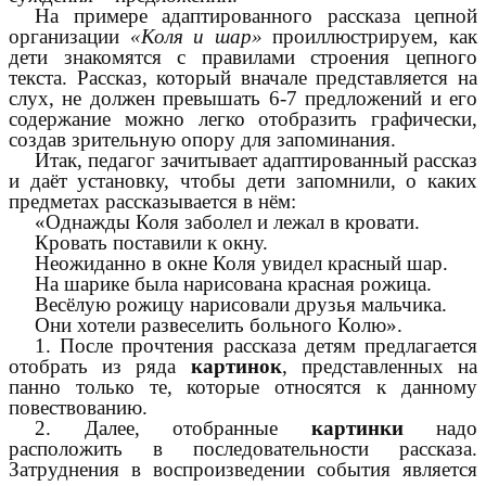
На примере адаптированного рассказа цепной
организации
«Коля и шар»
проиллюстрируем, как
дети знакомятся с правилами строения цепного
текста. Рассказ, который вначале представляется на
слух, не должен превышать 6-7 предложений и его
содержание можно легко отобразить графически,
создав зрительную опору для запоминания.
Итак, педагог зачитывает адаптированный рассказ
и даёт установку, чтобы дети запомнили, о каких
предметах рассказывается в нём:
«Однажды Коля заболел и лежал в кровати.
Кровать поставили к окну.
Неожиданно в окне Коля увидел красный шар.
На шарике была нарисована красная рожица.
Весёлую рожицу нарисовали друзья мальчика.
Они хотели развеселить больного Колю».
1. После прочтения рассказа детям предлагается
отобрать из ряда
картинок
, представленных на
панно только те, которые относятся к данному
повествованию.
2. Далее, отобранные
картинки
надо
расположить в последовательности рассказа.
Затруднения в воспроизведении события является