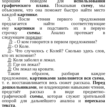
хорошим поводом для
использования
графического плана
. Показывая
схему
, мы
объясняем, что она поможет быстро найти место
каждой
картинке
.
3. После чтения первого предложения
предлагается найти соответствующие
ему
картинки
и подставить их в первую
строчку
схемы
. Анализ протекает в
следующем
порядке
:
Л
: - О ком говорится в первом предложении?
Д
:- О Коле.
Л
:- Что случилось с Колей? Сколько здесь слов,
кто их вспомнит?
Д
: Коля заболел и лежал.
Л
: Где он лежал?
Д
: Он лежал на кровати.
Таким образом, разбирая каждое
предложение,
картинками заполняется вся схема
,
т. е. восстанавливается весь сюжет рассказа.
Перед
дошкольниками
, не владеющими навыками чтения,
предстаёт рассказ в виде предметно-
графической
схемы
, которая служит зрительной
опорой для дальнейшего анализа и
пересказа
текста
.