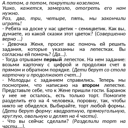
А потом, а потом, покрутили козелком.
Ушко, кажется, замерзло, отогреть его нам
нужно.
Раз, два, три, четыре, пять, мы закончили
играть!
- Ребята на доске у нас цветик – семицветик. Как вы,
думаете, из какой сказки этот цветок? (
Совершенно
верно …)
- Девочка Женя, просит вас помочь ей решить
задания, которые указанны на лепестках. Вы
согласны ей помочь?
(Да…).
- Тогда отрываем
первый
лепесток. На нем задание:
возьми карточку с цифрой и продолжи счет в
прямом и обратном порядке.
(Дети берут со стола
карточку и продолжают счет…)
- Молодцы с заданием справились. Теперь мы
посмотрим, что написано на
втором
лепестке.
Представьте себе, что к Жене пришли гости. Баранок
у нее не осталось, есть только торт. Помогите
разделить его на 4 человека, поровну, так, чтобы
никто не обиделся. Выбирайте, торт любой формы.
(Дети берут форму: квадратную, прямоугольную,
круглую, овальную и делят на 4 части).
-
Что вы сейчас сделали?
(Разделили торт на
части….).