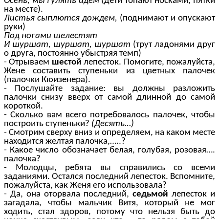
Осень, мы гулять идем
(дети топают носками, пятки
на месте).
Листья сыплются дождем,
(поднимают и опускают
руки)
Под ногами шелестят
И шуршат, шуршат, шуршат
(трут ладонями друг
о друга, постоянно убыстряя темп)
- Отрываем
шестой
лепесток. Помогите, пожалуйста,
Жене составить ступеньки из цветных палочек
(палочки Кюизенера).
- Послушайте задание: вы должны разложить
палочки снизу вверх от самой длинной до самой
короткой.
- Сколько вам всего потребовалось палочек, чтобы
построить ступеньки?
(Десять…)
-
Смотрим сверху вниз и определяем, на каком месте
находится желтая палочка,…..?
- Какое число обозначает белая, голубая, розовая….
палочка?
- Молодцы, ребята вы справились со всеми
заданиями. Остался последний лепесток. Вспомните,
пожалуйста, как Женя его использовала?
- Да, она оторвала последний,
седьмой
лепесток и
загадала, чтобы мальчик Витя, который не мог
ходить, стал здоров, потому что нельзя быть до