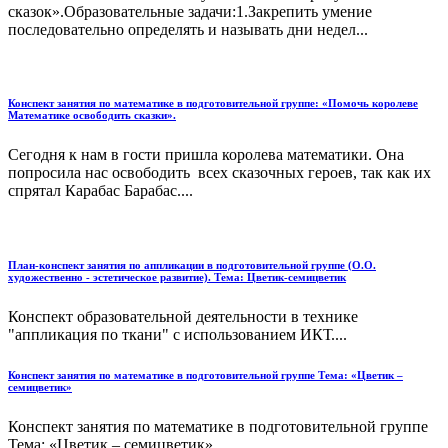
сказок».Образовательные задачи:1.Закрепить умение
последовательно определять и называть дни недел...
Конспект занятия по математике в подготовительной группе: «Помочь королеве
Математике освободить сказки».
Сегодня к нам в гости пришла королева математики. Она
попросила нас освободить всех сказочных героев, так как их
спрятал Карабас Барабас....
План-конспект занятия по аппликации в подготовительной группе (О.О.
художественно - эстетическое развитие). Тема: Цветик-семицветик
Конспект образовательной деятельности в технике
"аппликация по ткани" с использованием ИКТ....
Конспект занятия по математике в подготовительной группе Тема: «Цветик –
семицветик»
Конспект занятия по математике в подготовительной группе
Тема: «Цветик – семицветик»...