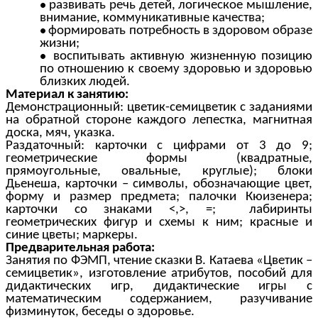
развивать речь детей, логическое мышление,
внимание, коммуникативные качества;
формировать потребность в здоровом образе
жизни;
воспитывать активную жизненную позицию
по отношению к своему здоровью и здоровью
близких людей.
Материал к занятию:
Демонстрационный: цветик-семицветик с заданиями
на обратной стороне каждого лепестка, магнитная
доска, мяч, указка.
Раздаточный: карточки с цифрами от 3 до 9;
геометрические формы (квадратные,
прямоугольные, овальные, круглые); блоки
Дьенеша, карточки – символы, обозначающие цвет,
форму и размер предмета; палочки Кюизенера;
карточки со знаками <,>, =; лабиринты
геометрических фигур и схемы к ним; красные и
синие цветы; маркеры.
Предварительная работа:
Занятия по ФЭМП, чтение сказки В. Катаева «Цветик –
семицветик», изготовление атрибутов, пособий для
дидактических игр, дидактические игры с
математическим содержанием, разучивание
физминуток, беседы о здоровье.