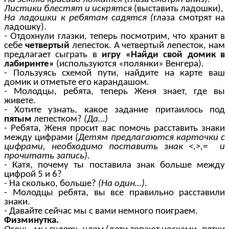
Листики блестят и искрятся
(выставить ладошки),
На ладошки к ребятам садятся (
глаза смотрят на
ладошку).
- Отдохнули глазки, теперь посмотрим, что хранит в
себе
четвертый
лепесток. А четвертый лепесток, нам
предлагает сыграть в
игру «Найди свой домик в
лабиринте»
(используются «полянки» Венгера).
- Пользуясь схемой пути, найдите на карте ваш
домик и отметьте его карандашом.
- Молодцы, ребята, теперь Женя знает, где вы
живете.
- Хотите узнать, какое задание притаилось под
пятым
лепестком?
(Да…)
- Ребята, Женя просит вас помочь расставить знаки
между цифрами
(Детям предлагаются карточки с
цифрами, необходимо поставить знак <,>,= и
прочитать запись).
-
Катя, почему ты поставила знак больше между
цифрой 5 и 6?
- На сколько, больше?
(На один…).
- Молодцы ребята, вы все правильно расставили
знаки.
- Давайте сейчас мы с вами немного поиграем.
Физминутка.