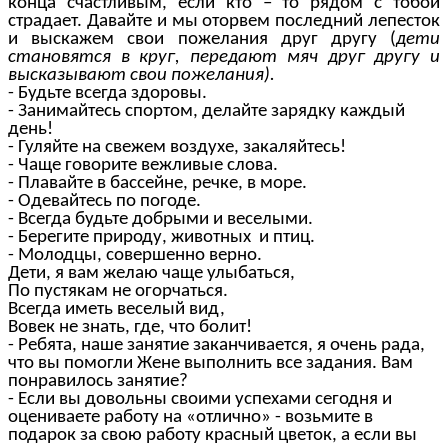
конца счастливым, если кто – то рядом с тобой
страдает. Давайте и мы оторвем последний лепесток
и выскажем свои пожелания друг другу (
дети
становятся в круг, передают мяч друг другу и
высказывают свои пожелания).
- Будьте всегда здоровы.
- Занимайтесь спортом, делайте зарядку каждый
день!
- Гуляйте на свежем воздухе, закаляйтесь!
- Чаще говорите вежливые слова.
- Плавайте в бассейне, речке, в море.
- Одевайтесь по погоде.
- Всегда будьте добрыми и веселыми.
- Берегите природу, животных и птиц.
- Молодцы, совершенно верно.
Дети, я вам желаю чаще улыбаться,
По пустякам не огорчаться.
Всегда иметь веселый вид,
Вовек не знать, где, что болит!
- Ребята, наше занятие заканчивается, я очень рада,
что вы помогли Жене выполнить все задания. Вам
понравилось занятие?
- Если вы довольны своими успехами сегодня и
оцениваете работу на «отлично» - возьмите в
подарок за свою работу красный цветок, а если вы