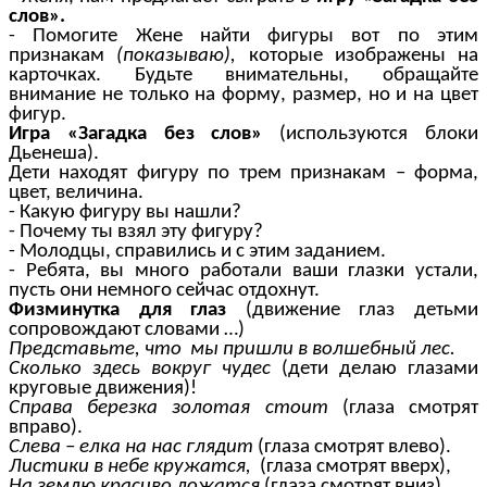
слов».
- Помогите Жене найти фигуры вот по этим
признакам
(показываю),
которые изображены на
карточках. Будьте внимательны, обращайте
внимание не только на форму, размер, но и на цвет
фигур.
Игра «Загадка без слов»
(используются блоки
Дьенеша).
Дети находят фигуру по трем признакам – форма,
цвет, величина.
- Какую фигуру вы нашли?
- Почему ты взял эту фигуру?
- Молодцы, справились и с этим заданием.
- Ребята, вы много работали ваши глазки устали,
пусть они немного сейчас отдохнут.
Физминутка для глаз
(движение глаз детьми
сопровождают словами …)
Представьте, что мы пришли в волшебный лес.
Сколько здесь вокруг чудес
(дети делаю глазами
круговые движения)!
Справа березка золотая стоит
(глаза смотрят
вправо).
Слева – елка на нас глядит
(глаза смотрят влево).
Листики в небе кружатся,
(глаза смотрят вверх),
На землю красиво ложатся
(глаза смотрят вниз).