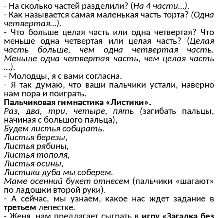
- На сколько частей разделили? (
На 4 части…).
- Как называется самая маленькая часть торта?
(Одна
четвертая…).
- Что больше целая часть или одна четвертая? Что
меньше одна четвертая или целая часть? (
Целая
часть больше, чем одна четвертая часть.
Меньше одна четвертая часть, чем целая часть
…).
- Молодцы, я с вами согласна.
- Я так думаю, что ваши пальчики устали, наверно
нам пора и поиграть.
Пальчиковая гимнастика «Листики».
Раз, два, три, четыре, пять (
загибать пальцы,
начиная с большого пальца),
Будем листья собирать.
Листья березы,
Листья рябины,
Листья тополя,
Листья осины,
Листики дуба мы соберем.
Маме осенний букет отнесем
(пальчики «шагают»
по ладошки второй руки).
- А сейчас, мы узнаем, какое нас ждет задание в
третьем
лепестке.
- Женя, нам предлагает сыграть в
игру «Загадка без