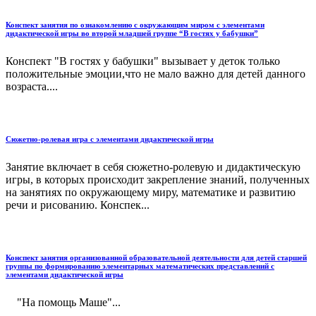
Конспект занятия по ознакомлению с окружающим миром с элементами
дидактической игры во второй младшей группе “В гостях у бабушки”
Конспект "В гостях у бабушки" вызывает у деток только
положительные эмоции,что не мало важно для детей данного
возраста....
Сюжетно-ролевая игра с элементами дидактической игры
Занятие включает в себя сюжетно-ролевую и дидактическую
игры, в которых происходит закрепление знаний, полученных
на занятиях по окружающему миру, математике и развитию
речи и рисованию. Конспек...
Конспект занятия организованной образовательной деятельности для детей старшей
группы по формированию элементарных математических представлений с
элементами дидактической игры
"На помощь Маше"...