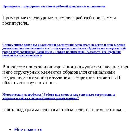
Примерные структурные элементы рабочей программы воспитателя
Примерные структурные элементы рабочей программы
воспитателя...
Современные подходы и концепции воспитания В процессе поисков и определения
движущих сил воспитания и его структурных элементов образовался специальный
раздел педагогики под названием «Теория воспитания». В область его изучения
попали все классические и
В процессе поисков и определения движущих сил воспитания
и его структурных элементов образовался специальный
раздел педагогики под названием «Теория воспитания». В
область его изучения поп...
Методическая разработка "Работа над словом как основным структурным
элементом языка с использованием мнемотетники"
работа над грамматическим строем речи, на примере слова...
Мне нравится