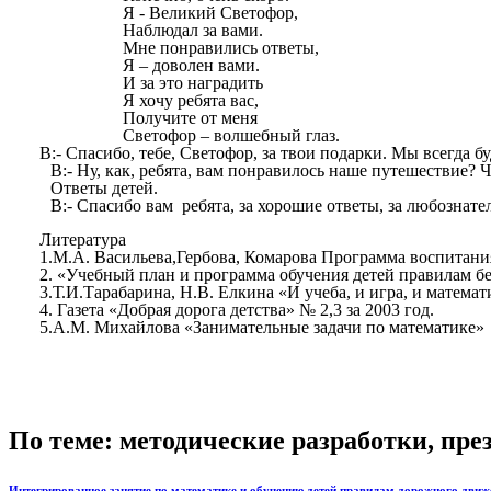
Я - Великий Светофор,
Наблюдал за вами.
Мне понравились ответы,
Я – доволен вами.
И за это наградить
Я хочу ребята вас,
Получите от меня
Светофор – волшебный глаз.
В:- Спасибо, тебе, Светофор, за твои подарки. Мы всегда 
В:- Ну, как, ребята, вам понравилось наше путешествие?
Ответы детей.
В:- Спасибо вам ребята, за хорошие ответы, за любознате
Литература
1.М.А. Васильева,Гербова, Комарова Программа воспитания
2. «Учебный план и программа обучения детей правилам б
3.Т.И.Тарабарина, Н.В. Елкина «И учеба, и игра, и математ
4. Газета «Добрая дорога детства» № 2,3 за 2003 год.
5.А.М. Михайлова «Занимательные задачи по математике»
По теме: методические разработки, пр
Интегрированное занятие по математике и обучению детей правилам дорожного движ