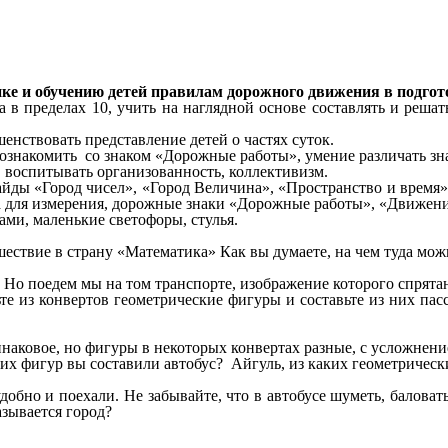
ке и обучению детей правилам дорожного движения в подгот
в пределах 10, учить на наглядной основе составлять и решат
енствовать представление детей о частях суток.
познакомить со знаком «Дорожные работы», умение различать з
, воспитывать организованность, коллективизм.
ды «Город чисел», «Город Величина», «Пространство и время», 
ета для измерения, дорожные знаки «Дорожные работы», «Движен
ми, маленькие светофоры, стулья.
шествие в страну «Математика» Как вы думаете, на чем туда мож
 Но поедем мы на том транспорте, изображение которого спрятан
ьте из конвертов геометрические фигуры и составьте из них па
инаковое, но фигуры в некоторых конвертах разные, с усложнени
ких фигур вы составили автобус? Айгуль, из каких геометрическ
добно и поехали. Не забывайте, что в автобусе шуметь, баловат
азывается город?