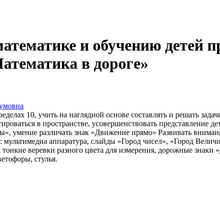
математике и обучению детей 
Математика в дороге»
умовна
делах 10, учить на наглядной основе составлять и решать задач
роваться в пространстве, усовершенствовать представление дете
», умение различать знак «Движение прямо» Развивать внимани
мультимедиа аппаратура, слайды «Город чисел», «Город Величин
 2 тонкие веревки разного цвета для измерения, дорожные знак
етофоры, стулья.