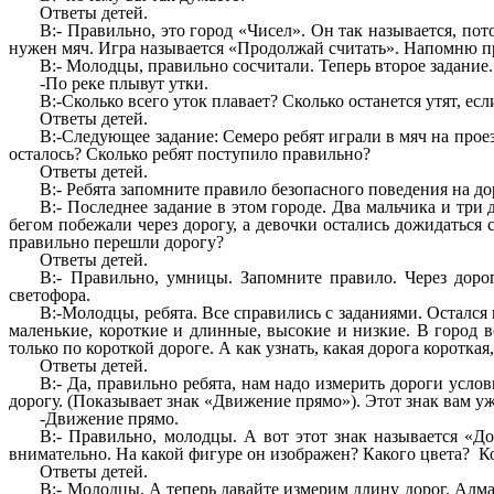
Ответы детей.
В:- Правильно, это город «Чисел». Он так называется, пот
нужен мяч. Игра называется «Продолжай считать». Напомню прав
В:- Молодцы, правильно сосчитали. Теперь второе задание
-По реке плывут утки.
В:-Сколько всего уток плавает? Сколько останется утят, е
Ответы детей.
В:-Следующее задание: Семеро ребят играли в мяч на проез
осталось? Сколько ребят поступило правильно?
Ответы детей.
В:- Ребята запомните правило безопасного поведения на до
В:- Последнее задание в этом городе. Два мальчика и тр
бегом побежали через дорогу, а девочки остались дожидаться
правильно перешли дорогу?
Ответы детей.
В:- Правильно, умницы. Запомните правило. Через доро
светофора.
В:-Молодцы, ребята. Все справились с заданиями. Остался
маленькие, короткие и длинные, высокие и низкие. В город 
только по короткой дороге. А как узнать, какая дорога короткая
Ответы детей.
В:- Да, правильно ребята, нам надо измерить дороги усл
дорогу. (Показывает знак «Движение прямо»). Этот знак вам уж
-Движение прямо.
В:- Правильно, молодцы. А вот этот знак называется «Д
внимательно. На какой фигуре он изображен? Какого цвета? Ког
Ответы детей.
В:- Молодцы. А теперь давайте измерим длину дорог. Алмаз