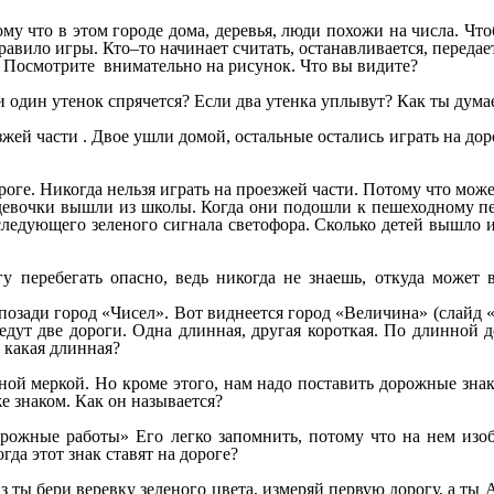
ому что в этом городе дома, деревья, люди похожи на числа. Что
ило игры. Кто–то начинает считать, останавливается, передает 
. Посмотрите внимательно на рисунок. Что вы видите?
сли один утенок спрячется? Если два утенка уплывут? Как ты ду
жей части . Двое ушли домой, остальные остались играть на дор
роге. Никогда нельзя играть на проезжей части. Потому что може
и девочки вышли из школы. Когда они подошли к пешеходному п
 следующего зеленого сигнала светофора. Сколько детей вышло и
гу перебегать опасно, ведь никогда не знаешь, откуда может
 позади город «Чисел». Вот виднеется город «Величина» (слайд 
ведут две дороги. Одна длинная, другая короткая. По длинной 
, какая длинная?
овной меркой. Но кроме этого, нам надо поставить дорожные з
е знаком. Как он называется?
орожные работы» Его легко запомнить, потому что на нем изо
да этот знак ставят на дороге?
 ты бери веревку зеленого цвета, измеряй первую дорогу, а ты 