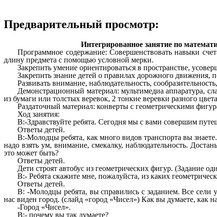
Предварительный просмотр:
Интегрированное занятие по математи
Программное содержание: Совершенствовать навыки счета 
длину предмета с помощью условной мерки.
Закрепить умение ориентироваться в пространстве, усоверш
Закрепить знание детей о правилах дорожного движения, 
Развивать внимание, наблюдательность, сообразительность
Демонстрационный материал: мультимедиа аппаратура, слай
из бумаги или толстых веревок, 2 тонкие веревки разного цв
Раздаточный материал: конверты с геометрическими фигура
Ход занятия:
В:-Здравствуйте ребята. Сегодня мы с вами совершим путе
Ответы детей.
В:-Молодцы ребята, как много видов транспорта вы знаете.
надо взять ум, внимание, смекалку, наблюдательность. Достан
это может быть?
Ответы детей.
Дети строят автобус из геометрических фигур. (Задание од
В:- Ребята скажите мне, пожалуйста, из каких геометричес
Ответы детей.
В: -Молодцы ребята, вы справились с заданием. Все сели у
нас виден город. (слайд «город «Чисел») Как вы думаете, как н
-Город «Чисел».
В:- почему вы так думаете?