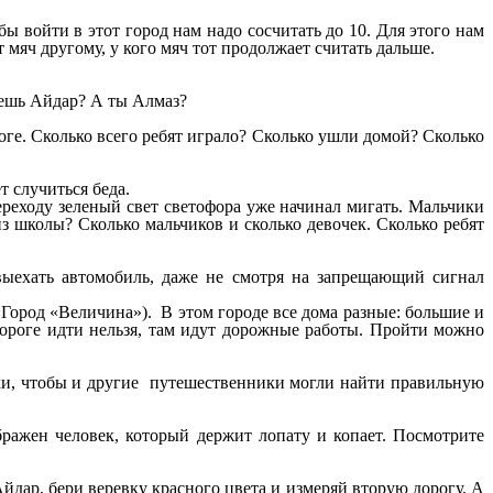
бы войти в этот город нам надо сосчитать до 10. Для этого нам
мяч другому, у кого мяч тот продолжает считать дальше.
маешь Айдар? А ты Алмаз?
оге. Сколько всего ребят играло? Сколько ушли домой? Сколько
т случиться беда.
ереходу зеленый свет светофора уже начинал мигать. Мальчики
з школы? Сколько мальчиков и сколько девочек. Сколько ребят
 выехать автомобиль, даже не смотря на запрещающий сигнал
«Город «Величина»). В этом городе все дома разные: большие и
дороге идти нельзя, там идут дорожные работы. Пройти можно
наки, чтобы и другие путешественники могли найти правильную
бражен человек, который держит лопату и копает. Посмотрите
Айдар, бери веревку красного цвета и измеряй вторую дорогу. А