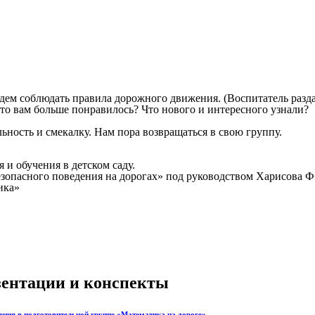
будем соблюдать правила дорожного движения. (Воспитатель разд
 Что вам больше понравилось? Что нового и интересного узнали?
льность и смекалку. Нам пора возвращаться в свою группу.
 и обучения в детском саду.
езопасного поведения на дорогах» под руководством Харисова Ф
ика»
езентации и конспекты
ения в подготовительной группе «Математика на дороге»