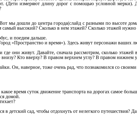
т. (Дети измеряют длину дорог с помощью условной мерки). Д
?
 Вот мы дошли до центра города(слайд с разными по высоте дом
м самый высокий? Сколько в нем этажей? Сколько этажей нужно 
бус, и поедим дальше.
ород «Пространство и время»). Здесь живут персонажи ваших лю
и и где они живут. Давайте, сначала рассмотрим, сколько этаже
то внизу? Кто вверху? В правом верхнем углу? В правом нижнем 
айки. Он, наверное, тоже очень рад, что познакомился со своим
 какое время суток движение транспорта на дорогах самое больш
ся домой.
тихает?
ся в детский сад, чтобы отдохнуть от нелегкого путешествия? Д