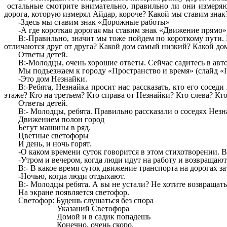
остальные смотрите внимательно, правильно ли они измеряю
дорога, которую измерял Айдар, короче? Какой мы ставим знак
-Здесь мы ставим знак «Дорожные работы»
-А где короткая дорогая мы ставим знак «Движение прямо»
В:-Правильно, значит мы тоже пойдем по короткому пути.
отличаются друг от друга? Какой дом самый низкий? Какой до
Ответы детей.
В:-Молодцы, очень хорошие ответы. Сейчас садитесь в авто
Мы подъезжаем к городу «Пространство и время» (слайд «Г
-Это дом Незнайки.
В:-Ребята, Незнайка просит нас рассказать, кто его сосед
этаже? Кто на третьем? Кто справа от Незнайки? Кто слева? К
Ответы детей.
В:- Молодцы, ребята. Правильно рассказали о соседях Незн
Движением полон город
Бегут машины в ряд.
Цветные светофоры
И день, и ночь горят.
-О каком времени суток говорится в этом стихотворении. В
-Утром и вечером, когда люди идут на работу и возвращают
В:- В какое время суток движение транспорта на дорогах за
-Ночью, когда люди отдыхают.
В:- Молодцы ребята. А вы не устали? Не хотите возвращать
На экране появляется светофор.
Светофор: Будешь слушаться без спора
Указаний Светофора
Домой и в садик попадешь
Конечно, очень скоро.