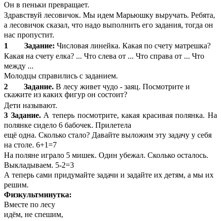
Он в пеньки превращает.
Здравствуй лесовичок. Мы идем Марьюшку выручать. Ребята,
а лесовичок сказал, что надо выполнить его задания, тогда он
нас пропустит.
1
Задание:
Числовая линейка. Какая по счету матрешка?
Какая на счету елка? ... Что слева от ... Что справа от ... Что
между ...
Молодцы справились с заданием.
2 Задание.
В лесу живет чудо - заяц. Посмотрите и
скажите из каких фигур он состоит?
Дети называют.
3 Задание.
А теперь посмотрите, какая красивая полянка. На
полянке сидело 6 бабочек. Прилетела
ещё одна. Сколько стало? Давайте выложим эту задачу у себя
на столе. 6+1=7
На поляне играло 5 мишек. Один убежал. Сколько осталось.
Выкладываем. 5-2=3
А теперь сами придумайте задачи и задайте их детям, а мы их
решим.
Физкультминутка:
Вместе по лесу
идём, не спешим,