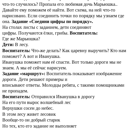
что-то случилось? Пропала его любимая дочь Марьюшка..
Давайте ему поможем её найти. Вот схема, на ней что-то
нарисовано. Если соединить точки по порядку мы узнаем где
она.
Задание «Соедини цифры по порядку».
На столах листы с заданием, дети соединяют
цифры. Получаются ёлки, грибы.
Воспитатель:
Где же Марьюшка?
Дети:
В лесу.
Воспитатель:
Что-же делать? Как царевну выручить? Кто нам
поможет? А вот и Иванушка.
Иванушка поможет нам её спасти. Вот только дороги мы не
знаем. А мы её сейчас нарисуем.
Задание «маршрут»:
Воспитатель показывает изображение
дороги. Дети решают примеры и
вписывают ответы. Молодцы ребята, с такими помощниками
не пропадем.
Воспитатель:
Отправился Иванушка в дорогу
На его пути вырос волшебный лес
Верхушки сосен до небес.
В этом лесу живет лесовик
Вообще-то он добрый старик
Но тех, кто его задание не выполняет