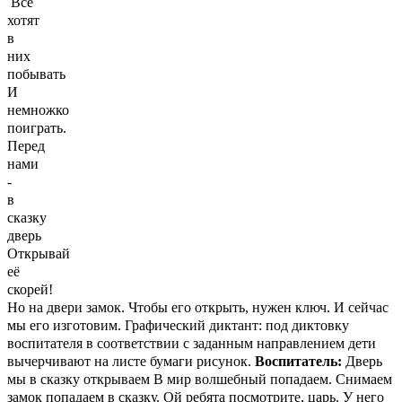
Все
хотят
в
них
побывать
И
немножко
поиграть.
Перед
нами
-
в
сказку
дверь
Открывай
её
скорей!
Но на двери замок. Чтобы его открыть, нужен ключ. И сейчас
мы его изготовим. Графический диктант: под диктовку
воспитателя в соответствии с заданным направлением дети
вычерчивают на листе бумаги рисунок.
Воспитатель:
Дверь
мы в сказку открываем В мир волшебный попадаем. Снимаем
замок попадаем в сказку. Ой ребята посмотрите, царь. У него