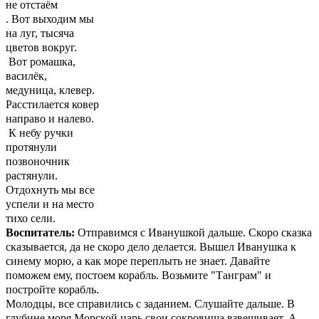
не отстаём
. Вот выходим мы
на луг, тысяча
цветов вокруг.
Вот ромашка,
василёк,
медуница, клевер.
Расстилается ковер
направо и налево.
К небу ручки
протянули
позвоночник
растянули.
Отдохнуть мы все
успели и на место
тихо сели.
Воспитатель:
Отправимся с Иванушкой дальше. Скоро сказка
сказывается, да не скоро дело делается. Вышел Иванушка к
синему морю, а как море переплыть не знает. Давайте
поможем ему, постоем корабль. Возьмите "Танграм" и
постройте корабль.
Молодцы, все справились с заданием. Слушайте дальше. В
глубине моря Морской царь свои сокровища взвешивает. А