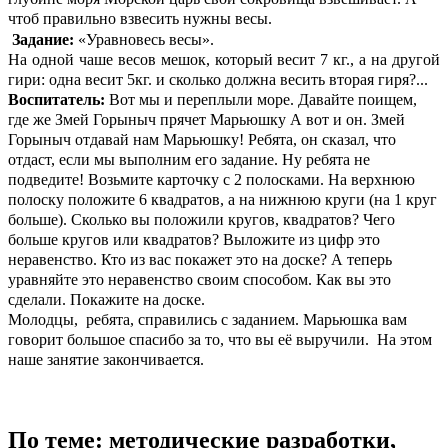
чтоб правильно взвесить нужны весы.
Задание:
«Уравновесь весы».
На одной чаше весов мешок, который весит 7 кг., а на другой
гири: одна весит 5кг. и сколько должна весить вторая гиря?...
Воспитатель:
Вот мы и переплыли море. Давайте поищем,
где же Змей Горыныч прячет Марьюшку А вот и он. Змей
Горыныч отдавай нам Марьюшку! Ребята, он сказал, что
отдаст, если мы выполним его задание. Ну ребята не
подведите! Возьмите карточку с 2 полосками. На верхнюю
полоску положите 6 квадратов, а на нижнюю круги (на 1 круг
больше). Сколько вы положили кругов, квадратов? Чего
больше кругов или квадратов? Выложите из цифр это
неравенство. Кто из вас покажет это на доске? А теперь
уравняйте это неравенство своим способом. Как вы это
сделали. Покажите на доске.
Молодцы, ребята, справились с заданием. Марьюшка вам
говорит большое спасибо за то, что вы её выручили. На этом
наше занятие закончивается.
По теме: методические разработки,