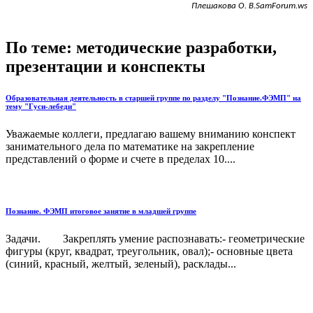
Плешакова О. В.SamForum.ws
По теме: методические разработки,
презентации и конспекты
Образовательная деятельность в старшей группе по разделу "Познание.ФЭМП" на
тему "Гуси-лебеди"
Уважаемые коллеги, предлагаю вашему вниманию конспект
занимательного дела по математике на закрепление
представлений о форме и счете в пределах 10....
Познание. ФЭМП итоговое занятие в младшей группе
Задачи. Закреплять умение распознавать:- геометрические
фигуры (круг, квадрат, треугольник, овал);- основные цвета
(синий, красный, желтый, зеленый), расклады...