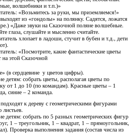
ные, волшебники и т.п.)»
татель: «Возьмитесь за руки, мы приземляемся!»
 выходят из «гондолы» на полянку. Садятся, ложатся
вре.) «Даже звуки на Сказочной поляне волшебные.
йте глаза, слушайте и мысленно считайте.
итатель хлопает в ладоши, стучит в бубен и т.д., дети
ют).
татель: «Посмотрите, какие фантастические цветы
т на этой Сказочной
е» (в сердцевине у цветов цифры).
ие детям: собрать цветы, располагая цветы по
ку от 1 до 10 (по командам). Красные цветы – 1
да, синие – 2 команда.
 подходят к дереву с геометрическими фигурами
о листьев.
ие детям: собрать по 5 разных геометрических фигур
круг, 1 – треугольник, 1 – квадрат, 1 – прямоугольник,
вал). Проверка выполнения задания (состав числа из