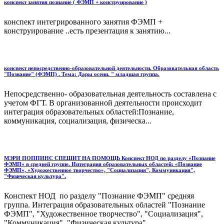
конспект занятия познание ( ФЭМП + конструирование )
конспект интегрированного занятия ФЭМП +
конструирование ..есть презентация к занятию...
конспект непосредственно-образовательной деятельности. Образовательная область
"Познание" (ФЭМП) . Тема: Дары осени. " младшая группа.
Непосредственно- образовательная деятельность составлена с
учетом ФГТ. В организованной деятельности происходит
интеграция образовательных областей:Познание,
коммуникация, социализация, физическа...
МЭРИ ПОППИНС СПЕШИТ НА ПОМОЩЬ Конспект НОД по разделу «Познание
ФЭМП» в средней группе. Интеграция образовательных областей: «Познание
ФЭМП», «Художественное творчество», "Социализация", Коммуникация",
"Физическая культура".
Конспект НОД по разделу "Познание ФЭМП" средняя
группа. Интеграция образовательных областей "Познание
ФЭМП", "Художественное творчество", "Социализация",
"Коммуникация", "Физическая культура"....