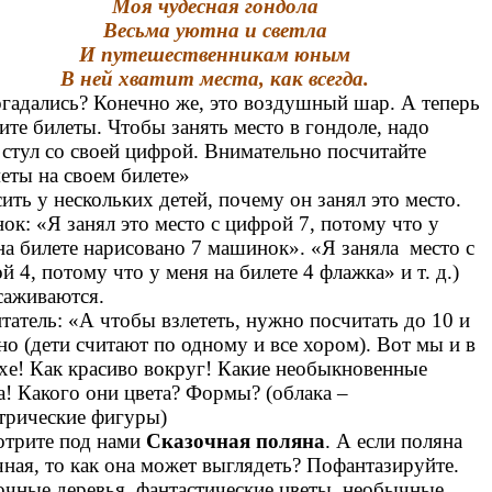
Моя чудесная гондола
Весьма уютна и светла
И путешественникам юным
В ней хватит места, как всегда.
гадались? Конечно же, это воздушный шар. А теперь
ите билеты. Чтобы занять место в гондоле, надо
 стул со своей цифрой. Внимательно посчитайте
еты на своем билете»
ить у нескольких детей, почему он занял это место.
нок: «Я занял это место с цифрой 7, потому что у
на билете нарисовано 7 машинок». «Я заняла место с
й 4, потому что у меня на билете 4 флажка» и т. д.)
саживаются.
татель: «А чтобы взлететь, нужно посчитать до 10 и
но (дети считают по одному и все хором). Вот мы и в
хе! Как красиво вокруг! Какие необыкновенные
а! Какого они цвета? Формы? (облака –
трические фигуры)
трите под нами
Сказочная поляна
. А если поляна
чная, то как она может выглядеть? Пофантазируйте.
очные деревья, фантастические цветы, необычные