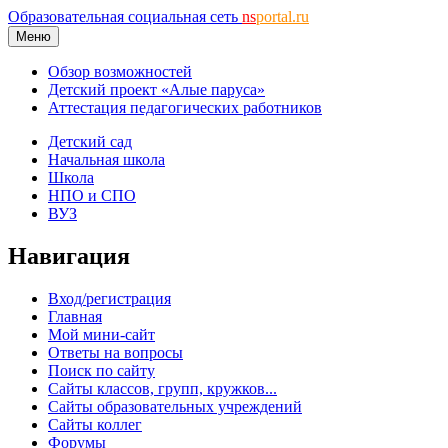
Образовательная социальная сеть
ns
portal.ru
Меню
Обзор возможностей
Детский проект «Алые паруса»
Аттестация педагогических работников
Детский сад
Начальная школа
Школа
НПО и СПО
ВУЗ
Навигация
Вход/регистрация
Главная
Мой мини-сайт
Ответы на вопросы
Поиск по сайту
Сайты классов, групп, кружков...
Сайты образовательных учреждений
Сайты коллег
Форумы