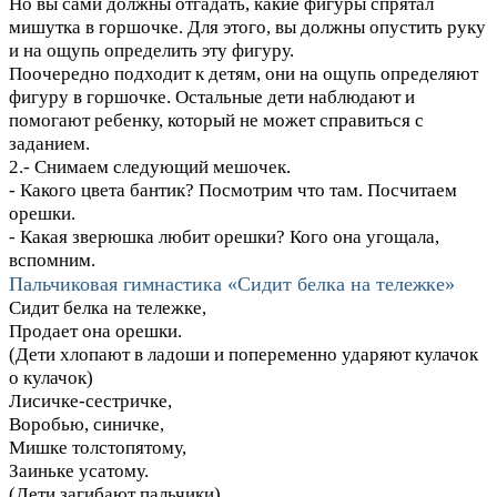
Но вы сами должны отгадать, какие фигуры спрятал
мишутка в горшочке. Для этого, вы должны опустить руку
и на ощупь определить эту фигуру.
Поочередно подходит к детям, они на ощупь определяют
фигуру в горшочке. Остальные дети наблюдают и
помогают ребенку, который не может справиться с
заданием.
2.- Снимаем следующий мешочек.
- Какого цвета бантик? Посмотрим что там. Посчитаем
орешки.
- Какая зверюшка любит орешки? Кого она угощала,
вспомним.
Пальчиковая гимнастика «Сидит белка на тележке»
Сидит белка на тележке,
Продает она орешки.
(Дети хлопают в ладоши и попеременно ударяют кулачок
о кулачок)
Лисичке-сестричке,
Воробью, синичке,
Мишке толстопятому,
Заиньке усатому.
(Дети загибают пальчики).