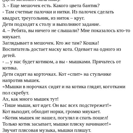
3. - Еще мешочек есть. Какого цвета бантик?
- Там счетные палочки и нитки. Из палочек сделать
квадрат, треугольник, из ниток – круг.
Дети подходят к столу и выполняют задание.
4. – Ребята, вы ничего не слышали? Мне показалось кто-то
мяукает.
Заглядывает в мешочек. Кто же там? Кошка!
Воспитатель достает маску кота. Одевает на одного из
детей.
- ... у нас будет котиком, а вы - мышками. Прячьтесь от
котика.
Дети сидят на корточках. Кот «спит» на стульчике
напротив мышек.
«Мышки в норочках сидят и на котика глядят, коготками
пол скребут.
Ах, как много мышек тут!
-Тише мыши, кот идет. Он вас всех подстережет!»
Кот выходит, обходит норки, громко мяукает.
«Котик мышек не нашел, погулял и спать пошел!
Только котик засыпает, мышки пляску начинают!»
Звучит плясовая музыка, мышки пляшут.