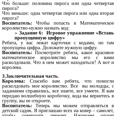
Что больше: половина пирога или одна четвертая
пирога?
Что меньше: одна четвертая пирога или одна вторая
пирога?
Воспитатель:
Чтобы попасть в Математическое
королевство-нужно назвать код:
Задание 6: Игровое упражнение «Вставь
пропущенную цифру»
Ребята, у вас лежат карточки с кодами, но там
пропущена цифра. Доложите нужную цифру.
Воспитатель:
Посмотрите ребята, какое красивое
математическое королевство мы его с вами
расколдовали. Что в нем может находиться? А вот и
королева.
3.Заключительная часть
.
Королева:
Спасибо вам ребята, что помогли
расколдовать мое королевство. Все вы молодцы, с
заданиями справились, все знаете, все умеете. Я вам
передаю волшебную коробочку, кода вы вернетесь в
группу, вы ее откроете.
Воспитатель:
Теперь мы можем отправляться в
детский садик. Я приглашаю всех на ковер – самолет,
чтобы совершить перелет. Начинаем отсчет