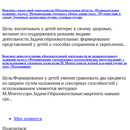
Конспект совместной деятельности Образовательная область «Познавательное
развитие» раздел: Формирование здорового образа жизни тема: «Путешествие в
страну Здоровья» возрастная группа: старшая группа
Цель: воспитывать у детей интерес к своему здоровью,
желание его поддерживать разными видами
деятельности.Задачи:образовательные: формирование
представлений у детей о способах сохранения и укрепления...
Конспект непосредственно образовательной деятельности по познавательному
развитию раздел «Формирование элементарных математических представлений» с
использованием элементов технологии М. Монтессори во второй младшей группе по
теме «Помощники»
Цель:Формирование у детей умения сравнивать два предмета
по ширине путем наложения и сенсорных способностей с
использованием элементов методики
М.Монтессори.Задачи:Образовательные:закрепить навыки
сра...
Мне нравится
Поделиться: