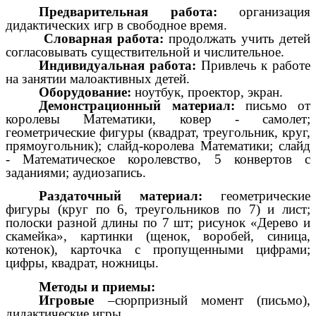
Предварительная работа:
организация
дидактических игр в свободное время.
Словарная работа:
продолжать учить детей
согласовывать существительной и числительное.
Индивидуальная работа:
Привлечь к работе
на занятии малоактивных детей.
Оборудование:
ноутбук, проектор, экран.
Демонстрационный материал:
письмо от
королевы Математики,
ковер - самолет;
геометрические фигуры (квадрат, треугольник, круг,
прямоугольник); слайд-королева Математики; слайд
- Математическое королевство, 5 конвертов с
заданиями; аудиозапись.
Раздаточный материал:
геометрические
фигуры (круг по 6, треугольников по 7) и лист;
полоски разной длины по 7 шт;
рисунок «Дерево и
скамейка», картинки (щенок, воробей, синица,
котенок), карточка с пропущенными цифрами;
цифры, квадрат, ножницы.
Методы и приемы:
Игровые
–сюрпризный момент (письмо),
дидактические игры