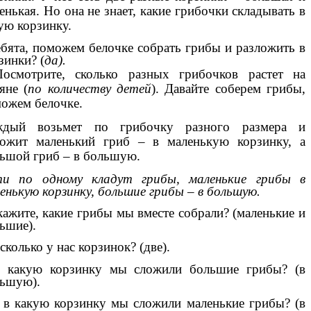
енькая. Но она не знает, какие грибочки складывать в
ую корзинку.
ебята, поможем белочке собрать грибы и разложить в
зинки? (
да).
осмотрите, сколько разных грибочков растет на
яне (
по количеству детей
). Давайте соберем грибы,
ожем белочке.
ждый возьмет по грибочку разного размера и
ожит маленький гриб – в маленькую корзинку, а
ьшой гриб – в большую.
ти по одному кладут грибы, маленькие грибы в
енькую корзинку, большие грибы – в большую.
кажите, какие грибы мы вместе собрали? (маленькие и
ьшие).
 сколько у нас корзинок? (две).
В какую корзинку мы сложили большие грибы? (в
ьшую).
 в какую корзинку мы сложили маленькие грибы? (в