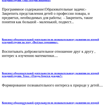
младшей группе «Мы сегодня поварята»
Программное содержание:Образовательные задачи:-
Закрепить представления детей о профессии повара, и
предметах, необходимых для работы; - Закрепить, такие
понятия как большой - маленький, подвест...
Конспект образовательной деятельности по познавательному развитию во второй
младшей группе на тему «Весёлые горошины».
Воспитывать доброжелательное отношение друг к другу ,
интерес к изучению математики....
Конспект образовательной деятельности по познавательному развитию во второй
младшей группе. Тема: «Откуда берется дождик?»
Формирование познавательного интереса к природе у детей....
Конспект образовательной деятельности по познавательному развитию во второй