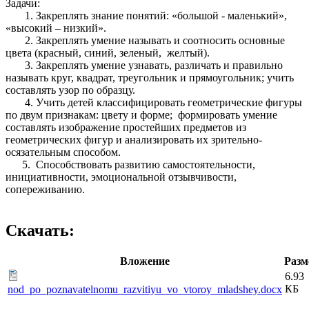
Задачи:
1. Закреплять знание понятий: «большой - маленький»,
«высокий – низкий».
2. Закреплять умение называть и соотносить основные
цвета (красный, синий, зеленый, желтый).
3. Закреплять умение узнавать, различать и правильно
называть круг, квадрат, треугольник и прямоугольник; учить
составлять узор по образцу.
4. Учить детей классифицировать геометрические фигуры
по двум признакам: цвету и форме; формировать умение
составлять изображение простейших предметов из
геометрических фигур и анализировать их зрительно-
осязательным способом.
5. Способствовать развитию самостоятельности,
инициативности, эмоциональной отзывчивости,
сопереживанию.
Скачать:
Вложение
Разм
6.93
КБ
nod_po_poznavatelnomu_razvitiyu_vo_vtoroy_mladshey.docx