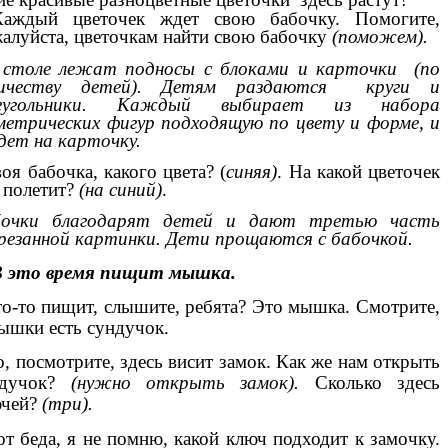
Каждый цветочек ждет свою бабочку. Помогите,
алуйста, цветочкам найти свою бабочку
(поможем).
 столе лежат подносы с блоками и карточки (по
личеству детей). Детям раздаются круги и
еугольники. Каждый выбирает из набора
метрических фигур подходящую по цвету и форме, и
дет на карточку.
воя бабочка, какого цвета? (
синяя)
. На какой цветочек
 полетит?
(на синий)
.
бочки благодарят детей и
дают третью часть
резанной картинки. Дети прощаются с бабочкой.
В это время пищит мышка.
то-то пищит, слышите, ребята? Это мышка. Смотрите,
ышки есть сундучок.
о, посмотрите, здесь висит замок. Как же нам открыть
ндучок?
(нужно открыть замок).
Сколько здесь
ючей?
(три).
от беда, я не помню, какой ключ подходит к замочку.