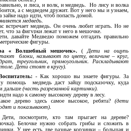
равильно, и лиса, и волк, и медведь. Но лису и волка
боится, а с медведем дружит. Вот у него мы и узнаем,
а зайке надо идти, чтоб попасть домой.
вляется медведь.
ас встречает медведь. Он очень любит играть. Но не
ет, что за фигурки лежат у него в мешочке.
ети, давайте Медведю поможем отгадать правильно
метрические фигуры.
ра «
Волшебный мешочек».
(
Дети на ощупь
тают блоки, называют по цвету,
величине – круг,
драт, треугольник, прямоугольник. Раскладывают
столе. Дети стоят в кругу).
Воспитатель:
- Как хорошо вы знаете фигуры. За
у помощь медведь даст зайцу подсказочку, куда
и дальше
(часть разрезанной картинки).
 идти надо к самому высокому дереву в лесу.
акое дерево здесь самое высокое, ребята?
(дети
одят и показывают).
Дети, посмотрите, кто там прыгает на дереве?
лочка). Белочке нужно собрать грибы и сложить в
зинки. У нее есть две разные корзинки – большая и