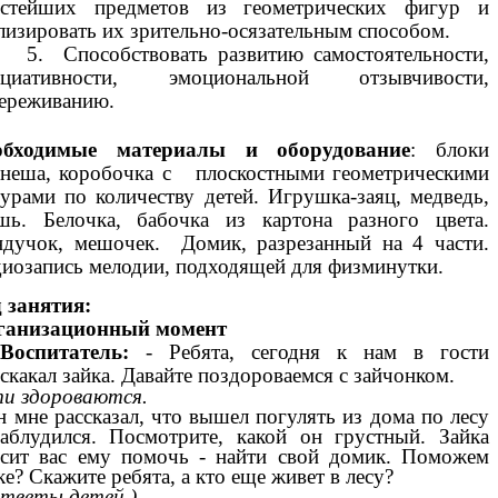
остейших предметов из геометрических фигур и
лизировать их зрительно-осязательным способом.
 Способствовать развитию самостоятельности,
ициативности, эмоциональной отзывчивости,
ереживанию.
обходимые материалы и оборудование
: блоки
неша, коробочка с плоскостными геометрическими
урами по количеству детей. Игрушка-заяц, медведь,
ь. Белочка, бабочка из картона разного цвета.
дучок, мешочек. Домик, разрезанный на 4 части.
иозапись мелодии, подходящей для физминутки.
 занятия:
ганизационный момент
Воспитатель:
- Ребята, сегодня к нам в гости
скакал зайка. Давайте поздороваемся с зайчонком.
и здороваются.
н мне рассказал, что вышел погулять из дома по лесу
аблудился. Посмотрите, какой он грустный. Зайка
сит вас ему помочь - найти свой домик. Поможем
ке? Скажите ребята, а кто еще живет в лесу?
Ответы детей.)