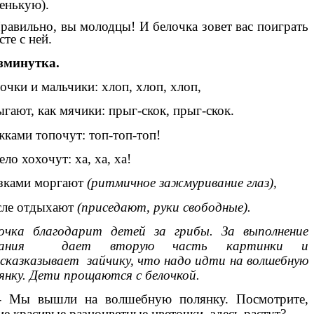
енькую).
равильно, вы молодцы! И белочка зовет вас поиграть
сте с ней.
зминутка.
очки и мальчики: хлоп, хлоп, хлоп,
гают, как мячики: прыг-скок, прыг-скок.
ками топочут: топ-топ-топ!
ело хохочут: ха, ха, ха!
зками моргают
(ритмичное зажмуривание глаз),
сле отдыхают
(приседают, руки свободные).
очка благодарит детей за грибы. За выполнение
дания дает вторую часть картинки и
сказказывает зайчику, что надо идти на волшебную
янку. Дети прощаются с белочкой.
 - Мы вышли на волшебную полянку. Посмотрите,
ие красивые разноцветные цветочки здесь растут?