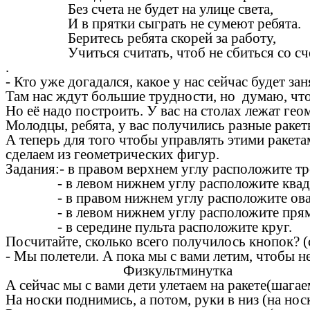
Без счета не будет на улице света,
И в прятки сыграть не сумеют ребята.
Беритесь ребята скорей за работу,
Учиться считать, чтоб не сбиться со сч
.
- Кто уже догадался, какое у нас сейчас будет з
Там нас ждут большие трудности, но думаю, что 
Но её надо построить. У вас на столах лежат гео
Молодцы, ребята, у вас получились разные ракет
А теперь для того чтобы управлять этими ракета
сделаем из геометрических фигур.
Задания:- в правом верхнем углу расположите тр
- в левом нижнем углу расположите квадр
- в правом нижнем углу расположите ова
- в левом нижнем углу расположите прям
- в середине пульта расположите круг.
Посчитайте, сколько всего получилось кнопок? (
- Мы полетели. А пока мы с вами летим, чтобы н
Физкультминутка
А сейчас мы с вами дети улетаем на ракете(шагае
На носки поднимись, а потом, руки в низ (на но