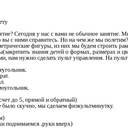
ету
анятие? Сегодня у нас с вами не обычное занятие. 
вы с ними справитесь. Но на чем же мы полетим?(
метрические фигуры, из них мы будем строить раке
ы(закрепить знания детей о формах, размерах и ц
ми, нам нужно сделать пульт управления. На пуль
еугольник.
ат.
л.
оугольник.
счет до 5, прямой и обратный)
е было скучно, мы сделаем физкультминутку.
м)
ски поднимаемся ,руки вверх)