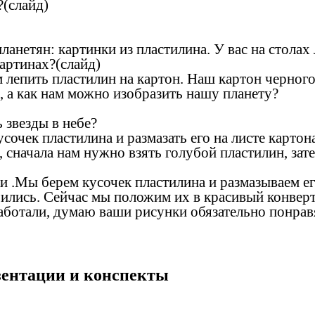
?(слайд)
анетян: картинки из пластилина. У вас на столах 
артинах?(слайд)
м лепить пластилин на картон. Наш картон черного
, а как нам можно изобразить нашу планету?
 звезды в небе?
очек пластилина и размазать его на листе картона 
, сначала нам нужно взять голубой пластилин, за
ки .Мы берем кусочек пластилина и размазываем ег
чились. Сейчас мы положим их в красивый конверт
аботали, думаю ваши рисунки обязательно понрав
езентации и конспекты