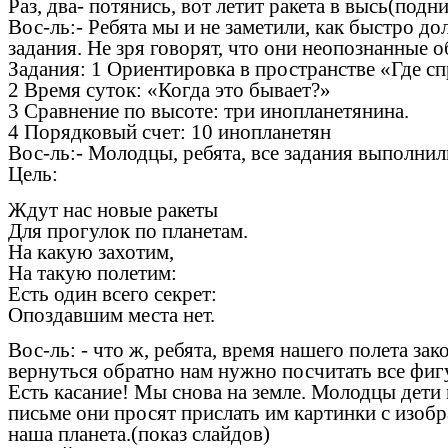
Раз, два- потянись, вот летит ракета в высь(под
Вос-ль:- Ребята мы и не заметили, как быстро д
задания. Не зря говорят, что они неопознанные о
Задания: 1 Ориентировка в пространстве «Где спр
2 Время суток: «Когда это бывает?»
3 Сравнение по высоте: три инопланетянина.
4 Порядковый счет: 10 инопланетян
Вос-ль:- Молодцы, ребята, все задания выполнил
Цель:
Ждут нас новые ракеты
Для прогулок по планетам.
На какую захотим,
На такую полетим:
Есть один всего секрет:
Опоздавшим места нет.
Вос-ль: - что ж, ребята, время нашего полета з
вернуться обратно нам нужно посчитать все фиг
Есть касание! Мы снова на земле. Молодцы дети
письме они просят прислать им картинки с изобр
наша планета.(показ слайдов)