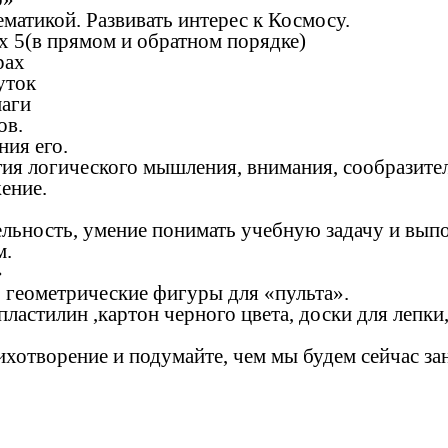
матикой. Развивать интерес к Космосу.
х 5(в прямом и обратном порядке)
рах
уток
маги
ов.
ия его.
тия логического мышления, внимания, сообразите
ение.
льность, умение понимать учебную задачу и выпо
м.
»
 геометрические фигуры для «пульта».
астилин ,картон черного цвета, доски для лепки,
тихотворение и подумайте, чем мы будем сейчас за