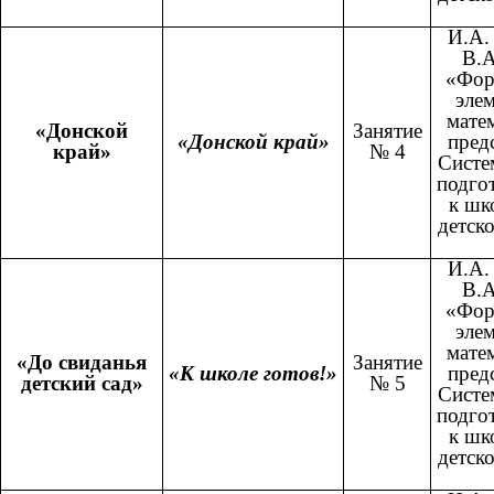
И.А.
В.А
«Фор
эле
мате
«Донской
Занятие
«Донской край»
пред
край»
№ 4
Систе
подго
к шк
детско
И.А.
В.А
«Фор
эле
мате
«До свиданья
Занятие
«К школе готов!»
пред
детский сад»
№ 5
Систе
подго
к шк
детско