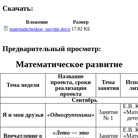
Скачать:
Вложение
Размер
17.82 КБ
matematicheskoe_razvitie.docx
Предварительный просмотр:
Математическое развитие
Название
проекта, сроки
Тема
Исп
Тема недели
реализации
занятия
ли
проекта
Сентябрь
Е.В. 
Занятие
«Мате
Я и мои друзья
«Одногруппники»
№ 1
дете
Е.В. 
«Лето — это
Впечатление о
Занятие
«Мате