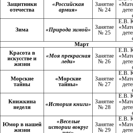
Защитники
«Российская
Занятие
«Мате
отечества
армия»
№ 24
дете
Е.В. 
Занятие
«Мате
Зима
«Природа зимой»
№ 25
дете
Март
Е.В. 
Красота в
«Моя прекрасная
Занятие
«Мате
искусстве и
леди»
№ 26
дете
жизни
Е.В. 
Морские
«Морские
Занятие
«Мате
тайны
тайны»
№ 27
дете
Е.В. 
Книжкина
Занятие
«Мате
«История книги»
неделя
№ 28
дете
Е.В. 
«Веселые
Юмор в нашей
Занятие
«Мате
истории вокруг
жизни
№ 29
дете
нас»