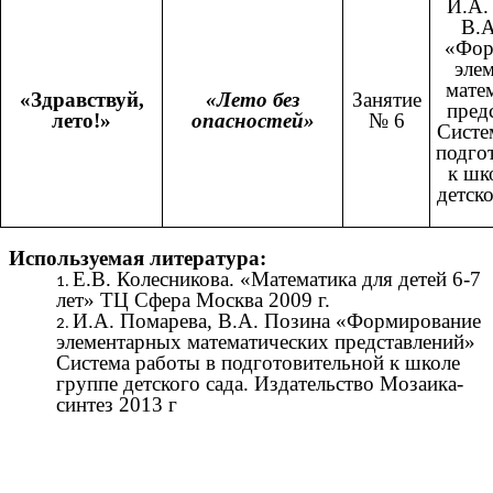
И.А.
В.А
«Фор
эле
мате
«Здравствуй,
«Лето без
Занятие
пред
лето!»
опасностей»
№ 6
Систе
подго
к шк
детско
Используемая литература:
Е.В. Колесникова. «Математика для детей 6-7
лет» ТЦ Сфера Москва 2009 г.
И.А. Помарева, В.А. Позина «Формирование
элементарных математических представлений»
Система работы в подготовительной к школе
группе детского сада. Издательство Мозаика-
синтез 2013 г