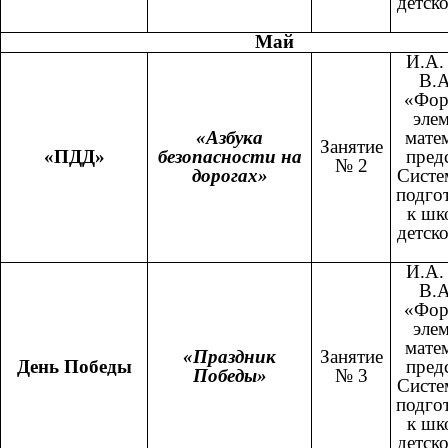
детско
Май
И.А.
В.А
«Фор
эле
«Азбука
мате
Занятие
«ПДД»
безопасности на
пред
№ 2
дорогах»
Систе
подго
к шк
детско
И.А.
В.А
«Фор
эле
мате
«Праздник
Занятие
День Победы
пред
Победы»
№ 3
Систе
подго
к шк
детско