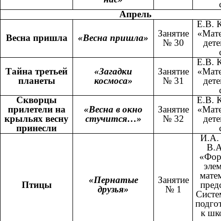
Апрель
Е.В. 
Занятие
«Мате
Весна пришла
«Весна пришла»
№ 30
дете
Е.В. 
Тайна третьей
«Загадки
Занятие
«Мате
планеты
космоса»
№ 31
дете
Скворцы
Е.В. 
прилетели на
«Весна в окно
Занятие
«Мате
крыльях весну
стучится…»
№ 32
дете
принесли
И.А.
В.А
«Фор
эле
мате
«Пернатые
Занятие
Птицы
пред
друзья»
№ 1
Систе
подго
к шк