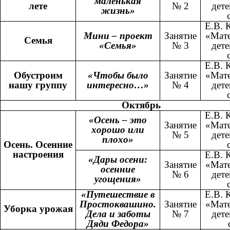
маленькая
лете
№ 2
дете
жизнь»
Е.В. 
Мини – проект
Занятие
«Мате
Семья
«Семья»
№ 3
дете
Е.В. 
Обустроим
«Чтобы было
Занятие
«Мате
нашу группу
интересно…»
№ 4
дете
Октябрь
Е.В. 
«Осень – это
Занятие
«Мате
хорошо или
№ 5
дете
плохо»
Осень. Осенние
настроения
Е.В. 
«Дары осени:
Занятие
«Мате
осенние
№ 6
дете
угощения»
«Путешествие в
Е.В. 
Простоквашино.
Занятие
«Мате
Уборка урожая
Дела и заботы
№ 7
дете
Дяди Федора»