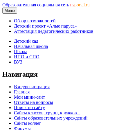
Образовательная социальная сеть
ns
portal.ru
Меню
Обзор возможностей
Детский проект «Алые паруса»
Аттестация педагогических работников
Детский сад
Начальная школа
Школа
НПО и СПО
ВУЗ
Навигация
Вход/регистрация
Главная
Мой мини-сайт
Ответы на вопросы
Поиск по сайту
Сайты классов, групп, кружков...
Сайты образовательных учреждений
Сайты коллег
Форумы