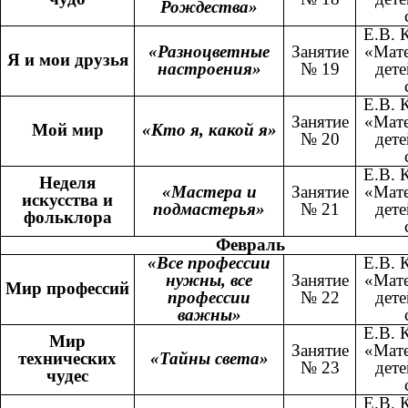
Рождества»
Е.В. 
«Разноцветные
Занятие
«Мате
Я и мои друзья
настроения»
№ 19
дете
Е.В. 
Занятие
«Мате
Мой мир
«Кто я, какой я»
№ 20
дете
Е.В. 
Неделя
«Мастера и
Занятие
«Мате
искусства и
подмастерья»
№ 21
дете
фольклора
Февраль
«Все профессии
Е.В. 
нужны, все
Занятие
«Мате
Мир профессий
профессии
№ 22
дете
важны»
Е.В. 
Мир
Занятие
«Мате
технических
«Тайны света»
№ 23
дете
чудес
Е.В. 