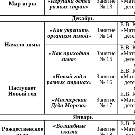
«Игрушки детей
Занятие
«Мате
Мир игры
разных стран»
№ 13
дете
Декабрь
Е.В. 
«Как укрепить
Занятие
«Мате
организм зимой»
№ 14
дете
Начало зимы
Е.В. 
«Как приходит
Занятие
«Мате
зима»
№ 15
дете
Е.В. 
«Новый год в
Занятие
«Мате
разных странах»
№ 16
дете
Наступает
Новый год
Е.В. 
«Мастерская
Занятие
«Мате
Деда Мороза»
№ 17
дете
Январь
Е.В. 
«Волшебные
Рождественское
Занятие
«Мате
сказки
чудо
№ 18
дете