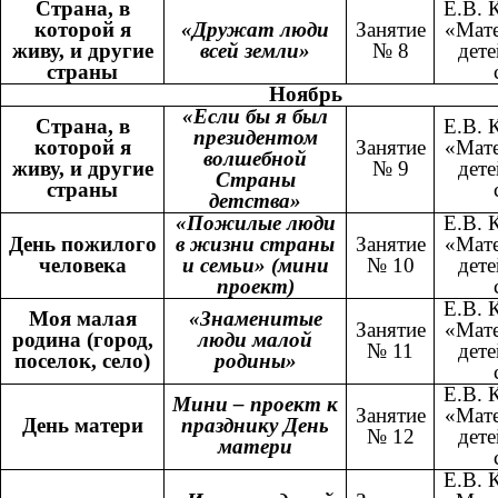
Страна, в
Е.В. 
которой я
«Дружат люди
Занятие
«Мате
живу, и другие
всей земли»
№ 8
дете
страны
Ноябрь
«Если бы я был
Страна, в
Е.В. 
президентом
которой я
Занятие
«Мате
волшебной
живу, и другие
№ 9
дете
Страны
страны
детства»
«Пожилые люди
Е.В. 
День пожилого
в жизни страны
Занятие
«Мате
человека
и семьи» (мини
№ 10
дете
проект)
Е.В. 
Моя малая
«Знаменитые
Занятие
«Мате
родина (город,
люди малой
№ 11
дете
поселок, село)
родины»
Е.В. 
Мини – проект к
Занятие
«Мате
День матери
празднику День
№ 12
дете
матери
Е.В. 