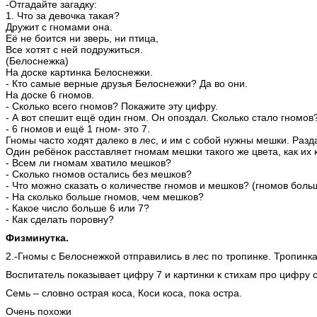
-Отгадайте загадку:
1. Что за девочка такая?
Дружит с гномами она.
Её не боится ни зверь, ни птица,
Все хотят с ней подружиться.
(Белоснежка)
На доске картинка Белоснежки.
- Кто самые верные друзья Белоснежки? Да во они.
На доске 6 гномов.
- Сколько всего гномов? Покажите эту цифру.
- А вот спешит ещё один гном. Он опоздал. Сколько стало гномов
- 6 гномов и ещё 1 гном- это 7.
Гномы часто ходят далеко в лес, и им с собой нужны мешки. Разд
Один ребёнок расставляет гномам мешки такого же цвета, как их
- Всем ли гномам хватило мешков?
- Сколько гномов остались без мешков?
- Что можно сказать о количестве гномов и мешков? (гномов боль
- На сколько больше гномов, чем мешков?
- Какое число больше 6 или 7?
- Как сделать поровну?
Физминутка.
2.-Гномы с Белоснежкой отправились в лес по тропинке. Тропинка
Воспитатель показывает цифру 7 и картинки к стихам про цифру 
Семь – словно острая коса, Коси коса, пока остра.
Очень похожи