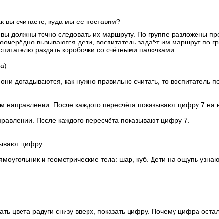
ак вы считаете, куда мы ее поставим?
а вы должны точно следовать их маршруту. По группе разложены пр
оочерёдно вызываются дети, воспитатель задаёт им маршрут по гр
спитателю раздать коробочки со счётными палочками.
та)
они догадываются, как нужно правильно считать, то воспитатель по
ном направлении. После каждого пересчёта показывают цифру 7 на
аправлении. После каждого пересчёта показывают цифру 7.
зывают цифру.
прямоугольник и геометрические тела: шар, куб. Дети на ощупь узн
тать цвета радуги снизу вверх, показать цифру. Почему цифра оста