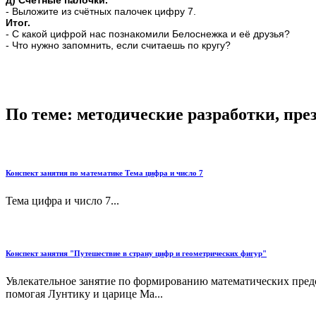
д) Счётные палочки.
- Выложите из счётных палочек цифру 7.
Итог.
- С какой цифрой нас познакомили Белоснежка и её друзья?
- Что нужно запомнить, если считаешь по кругу?
По теме: методические разработки, пр
Конспект занятия по математике Тема цифра и число 7
Тема цифра и число 7...
Конспект занятия "Путешествие в страну цифр и геометрических фигур"
Увлекательное занятие по формированию математических предс
помогая Лунтику и царице Ма...