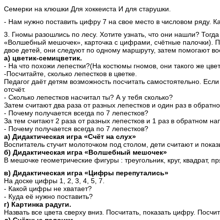
Семерки на клюшки Для хоккеиста И для старушки.
- Нам нужно поставить цифру 7 на свое место в числовом ряду. К
3. Гномы разошлись по лесу. Хотите узнать, что они нашли? Тогд
«Волшебный мешочек», карточка с цифрами, счётные палочки). П
двое детей, они следуют по одному маршруту, затем помогают во
а) цветик-семицветик.
- На что похожи лепестки?(На костюмы гномов, они такого же цве
-Посчитайте, сколько лепестков в цветке.
Педагог даёт детям возможность посчитать самостоятельно. Если 
отсчёт.
- Сколько лепестков насчитал ты? А у тебя сколько?
Затем считают два раза от разных лепестков и один раз в обрат
- Почему получается всегда по 7 лепестков?
За тем считают 2 раза от разных лепестков и 1 раз в обратном н
- Почему получается всегда по 7 лепестков?
а) Дидактическая игра «Счёт на слух»
Воспитатель стучит молоточком под столом, дети считают и пока
б) Дидактическая игра «Волшебный мешочек»
В мешочке геометрические фигуры : треугольник, круг, квадрат, 
в) Дидактическая игра «Цифры перепутались»
На доске цифры 1, 2, 3, 4, 5, 7.
- Какой цифры не хватает?
- Куда её нужно поставить?
г) Картинка радуги.
Назвать все цвета сверху вниз. Посчитать, показать цифру. Посчи