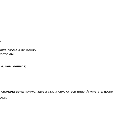
?
айте гномам их мешки.
 костюмы.
ше, чем мешков)
 сначала вела прямо, затем стала спускаться вниз. А мне эта тро
семь.