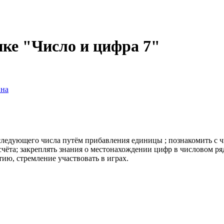
ике "Число и цифра 7"
вна
ледующего числа путём прибавления единицы ; познакомить с чи
счёта; закреплять знания о местонахождении цифр в числовом ря
тию, стремление участвовать в играх.