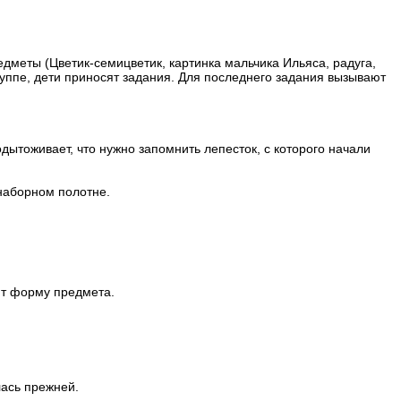
едметы (Цветик-семицветик, картинка мальчика Ильяса, радуга,
уппе, дети приносят задания. Для последнего задания вызывают
дытоживает, что нужно запомнить лепесток, с которого начали
 наборном полотне.
ают форму предмета.
лась прежней.