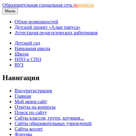
Образовательная социальная сеть
ns
portal.ru
Меню
Обзор возможностей
Детский проект «Алые паруса»
Аттестация педагогических работников
Детский сад
Начальная школа
Школа
НПО и СПО
ВУЗ
Навигация
Вход/регистрация
Главная
Мой мини-сайт
Ответы на вопросы
Поиск по сайту
Сайты классов, групп, кружков...
Сайты образовательных учреждений
Сайты коллег
Форумы