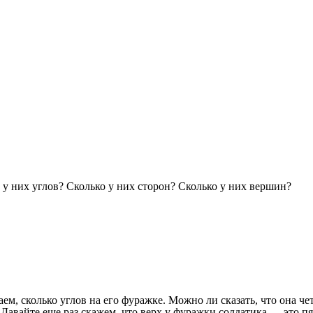
 них углов? Сколько у них сторон? Сколько у них вершин?
аем, сколько углов на его фуражке. Можно ли сказать, что она ч
Давайте еще раз скажем, что верх у фуражки солдатика — это п