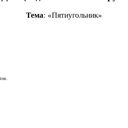
Тема
: «Пятиугольник»
тов.