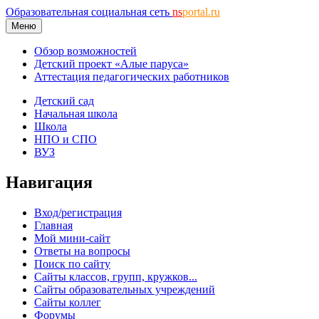
Образовательная социальная сеть
ns
portal.ru
Меню
Обзор возможностей
Детский проект «Алые паруса»
Аттестация педагогических работников
Детский сад
Начальная школа
Школа
НПО и СПО
ВУЗ
Навигация
Вход/регистрация
Главная
Мой мини-сайт
Ответы на вопросы
Поиск по сайту
Сайты классов, групп, кружков...
Сайты образовательных учреждений
Сайты коллег
Форумы