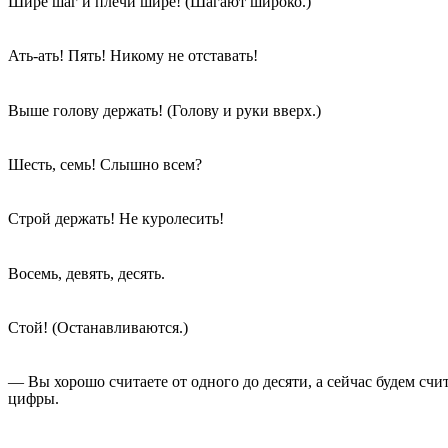
Шире шаг и плечи шире! (Шагают широко.)
Ать-ать! Пять! Никому не отставать!
Выше голову держать! (Голову и руки вверх.)
Шесть, семь! Слышно всем?
Строй держать! Не куролесить!
Восемь, девять, десять.
Стой! (Останавливаются.)
— Вы хорошо считаете от одного до десяти, а сейчас будем счит
цифры.