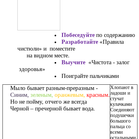
Побеседуйте
по содержанию
Разработайте
«Правила
чистюли» и поместите
на видном месте.
Выучите
«Чистота - залог
здоровья»
Поиграйте пальчиками
Мыло бывает разным-преразным -
Хлопают в
ладоши и
Синим,
зеленым,
оранжевым,
красным.
стучат
Но не пойму, отчего же всегда
кулачками
Черной
– пречерной бывает вода.
Соединяют
подушечки
большого
пальца со
всеми
остальными.