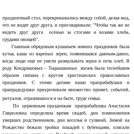
праздничный стол, перекрикивались между собой, делая вид,
что не видят друг друга, и приговаривали: "Чтобы так же не
видеть друг друга осенью за стогами и возами хлеба,
грудами овощей".
Главным обрядовым кушаньем зимних праздников была
кутья, каша из вареных зерен, появившаяся давным-давно,
когда люди еще не умели размалывать зерна и печь хлеб. В
роду Кондрашовых – Тырышкиных жизнь была теснейшим
образом связана с кругом христианских православных
праздников. С этими датами наши прапрабабушки и
прапрадедушки приурочивали множество примет, событий,
ритуалов, отразившихся и на быте, труде семьи.
По церковным праздникам прапрабабушка Анастасия
Гавриловна определяла время свадеб, дни поминовения
умерших родственников, дни веселья и гуляний. Зимой на
Рождество бежали тройки лошадей с бубенцами, плясали