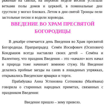
ряженые на святки, на Вербной неделе весной устилали
ветками полы домов и церквей, в поминальные дни
грустили у могил близких. Летом в дни святой Троицы пели
застольные песни и водили хороводы.
ВВЕДЕНИЕ ВО ХРАМ ПРЕСВЯТОЙ
БОГОРОДИЦЫ
В декабре отмечается день Введения во Храм пресвятой
Богородицы. Прапрапрадед Семён Иосифович (Осипович)
Кондрашов всегда наставлял своих детей – Семёна и
Валентину, что праздник Введения – это «начало» всех начал
и природа тоже начинает зимнюю стужу. На Введение
делались пробные заезды на санях в лошадиных упряжках,
открывались Введенские ярмарки и торги.
Прабабушка Анна Устиновна Сотникова (Малёвана)
говорила о старинных народных приметах, связанных с
праздником Введения:
Введение пришло – зиму привело.