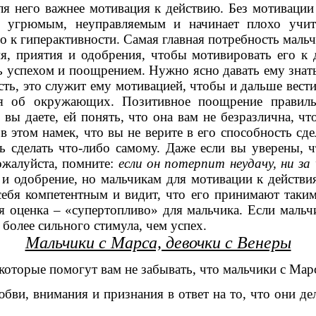
ля него важнее мотивация к действию. Без мотивации
я угрюмым, неуправляемым и начинает плохо учи
о к гиперактивности. Самая главная потребность мальч
, приятия и одобрения, чтобы мотивировать его к д
успехом и поощрением. Нужно ясно давать ему знать,
сть, это служит ему мотивацией, чтобы и дальше вес
ься об окружающих. Позитивное поощрение правил
вы даете, ей понять, что она вам не безразлична, чт
 этом намек, что вы не верите в его способность сд
ь сделать что-либо самому. Даже если вы уверены, ч
ожалуйста, помните:
если он потерпит неудачу, ни за
е и одобрение, но мальчикам для мотивации к действ
себя компетентным и видит, что его принимают таким
 оценка – «супертопливо» для мальчика. Если мальчи
более сильного стимула, чем успех.
Мальчики с Марса, девочки с Венеры
оторые помогут вам не забывать, что мальчики с Марс
и, внимания и признания в ответ на то, что они дел