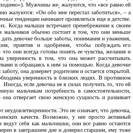
бходимо»). Мужчины же
жалуются, что «все равно ей
;
но жалуются: «Он обо мне перестал заботиться», – а
личные
тенденции начинают проявляться еще в детстве.
их. Когда
малыши встречают пренебрежение к своим
ия мальчиков обычно
состоит в том, что они меньше
 дать девочке больше заботы,
понимания и уважения,
ерия, приятия и одобрения, чтобы побуждать его
 что они всегда готовы понять ее чувства, желания
и
а уверенность в том, что она может рассчитывать
твами и обращаясь к ним за помощью. Когда девочке
заботу, она доверяет родителям и остается открытой.
обходима уверенность в близких людях. В противном
Иногда, если девочка не в силах получить то, что ей
енную мальчикам потребность в самостоятельности,
о
она отвергает свою женскую сущность и развивает
т неудовлетворенности. Это не означает, что девочка,
женских качеств. Возможно, у нее просто активный
ки ведут себя как мальчишки, они все равно остаются
верен в завтрашнем дне и доверял старшим, ему тоже