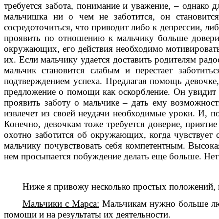
требуется забота, понимание и уважение, – однако д
мальчишка ни о чем не заботится, он становитс
сосредоточиться, что приводит либо к депрессии, либ
проявить по отношению к мальчику больше доверия
окружающих, его действия необходимо мотивировать 
их. Если мальчику удается доставить родителям радо
мальчик становится слабым и перестает заботит
подтверждением успеха. Предлагая помощь девочке, 
предложение о помощи как оскорбление. Он увидит в
проявить заботу о мальчике – дать ему возможност
извлечет из своей неудачи необходимые уроки. И, п
Конечно, девочкам тоже требуется доверие, прияти
охотно заботится об окружающих, когда чувствует 
мальчику почувствовать себя компетентным. Высокая
нем просыпается побуждение делать еще больше. Нет 
Ниже я привожу несколько простых положений, к
Мальчики с Марса:
Мальчикам нужно больше любв
помощи и на результаты их деятельности.