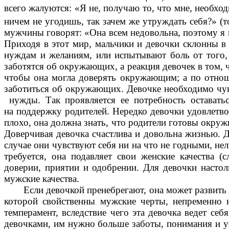
всего
жалуются: «Я не, получаю то, что мне, необходи
ничем не угодишь,
так зачем же утруждать себя?» (
мужчины говорят: «Она всем
недовольна, поэтому я 
Приходя в этот мир, мальчики и
девочки склонны в
нуждам и желаниям, или испытывают боль
от того
заботятся об окружающих, а реакция девочек в том, 
чтобы она могла доверять окружающим; а по отно
заботиться об окружающих. Девочке необходимо чув
нужды. Так проявляется ее потребность оставатьс
на
поддержку родителей. Нередко девочки удовлетво
плохо, она должна знать, что родители готовы окруж
Доверчивая
девочка счастлива и довольна жизнью. Д
случае они
чувствуют себя ни на что не годными, н
требуется, она
подавляет свои женские качества (с
доверии, приятии и одобрении. Для девочки настол
мужские качества.
Если девочкой пренебрегают, она может развить 
которой свойственны мужские черты, непременно н
темперамент, вследствие чего эта девочка ведет себ
девочками, им нужно больше заботы, понимания и ув