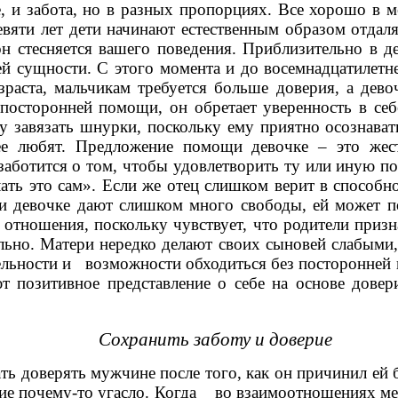
 и забота, но в разных пропорциях. Все хорошо в ме
вяти лет дети начинают естественным образом отдаля
он стесняется вашего поведения. Приблизительно в де
ей сущности. С этого момента и до восемнадцатилетне
раста, мальчикам требуется больше доверия, а дев
 посторонней помощи, он обретает уверенность в себ
 завязать шнурки, поскольку ему приятно осознавать
 ее любят. Предложение помощи девочке – это жест
аботится о том, чтобы удовлетворить ту или иную по
ать это сам». Если же отец слишком верит в способно
ли девочке дают слишком много свободы, ей может по
отношения, поскольку чувствует, что родители призн
ильно. Матери нередко делают своих сыновей слабыми
ельности и возможности обходиться без
посторонней 
т позитивное представление о себе на основе дове
Сохранить заботу и доверие
ть доверять мужчине после того, как
он причинил ей 
ние почему-то угасло. Когда во
взаимоотношениях ме