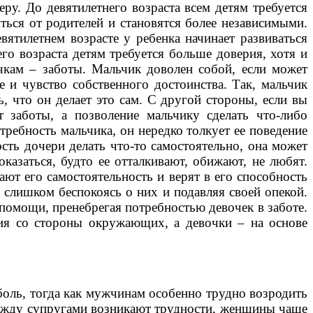
ру. До девятилетнего возраста всем детям требуется
ться от родителей и становятся более независимыми.
вятилетнем возрасте у ребенка начинает развиваться
го возраста детям требуется больше доверия, хотя и
очкам – заботы. Мальчик доволен собой, если может
е и чувство собственного достоинства. Так, мальчик
, что он делает это сам. С другой стороны, если вы
 заботы, а позволение мальчику сделать что-либо
требность мальчика, он нередко толкует ее поведение
сть дочери делать что-то самостоятельно, она может
казаться, будто ее отталкивают, обижают, не любят.
ают его самостоятельность и верят в его способность
, слишком беспокоясь о них и подавляя своей опекой.
помощи, пренебрегая потребностью девочек в заботе.
рия со стороны окружающих, а девочки – на основе
боль, тогда как мужчинам особенно трудно возродить
жду супругами возникают трудности, женщины чаще