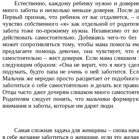
Естественно, каждому ребенку нужно и доверие,
много заботы и несколько меньше доверия. После де
Первый признак, что ребенок от вас отдаляется, – 
чувство собственного «я» как отдельной от родител
забота тоже по-прежнему нужна. Независимо от воз
действовать самостоятельно. Добиваясь чего-то без
может сопротивляться тому, чтобы мама помогла ему
предлагаете помощь девочке, она чувствует, что
самостоятельно – жест доверия. Если мама слишком з
следующим образом: «Она не верит, что я могу сдел
подумать, будто папа не очень о ней заботится. Ес
Мальчик же нередко просто расцветает от подобного 
заботиться о себе самостоятельно и делать все прав
Отцы часто дают дочерям слишком много самостоят
Родителям следует понять, что мальчики формирую
внимания и заботы, которые им дарят люди.
Самая сложная задача для женщины – снова нача
в себе желание
заботиться о женщине, если это жела