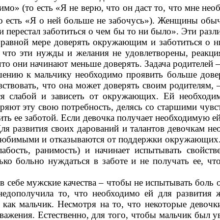
мо» (то есть «Я не верю, что он даст то,
что мне нео
то есть «Я о ней больше не забочусь»). Женщины
обыч
и перестал заботиться о чем бы то ни было». Эти раз
 равной мере доверять окружающим и заботиться о н
, что эти нужды и желания не удовлетворены, реакц
что
они начинают меньше доверять. Задача родителей –
шению к
мальчику необходимо проявить больше дов
ствовать, что она
может доверять своим родителям, –
я слабой и зависеть от
окружающих. Ей необходим
ряют эту свою потребность, делясь
со старшими чувс
ить ее заботой. Если девочка получает
необходимую ей 
ля развития своих дарований и талантов
девочкам не
елюбимыми и отказываются от поддержки
окружающих. 
лабость, ранимость) и начинает испытывать
свойств
ько больно нуждаться в заботе и не получать ее, чт
в себе мужские качества – чтобы не испытывать боль о
едополучила то, что необходимо ей для развития 
я как мальчик. Несмотря на то, что некоторые девоч
ажения. Естественно, для того, чтобы мальчик был у