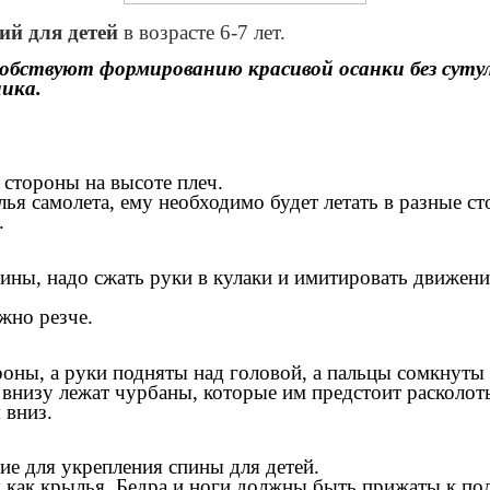
ий для детей
в возрасте 6-7 лет.
собствуют формированию красивой осанки без суту
ика.
 стороны на высоте плеч.
лья самолета, ему необходимо будет летать в разные ст
.
ны, надо сжать руки в кулаки и имитировать движения
жно резче.
роны, а руки подняты над головой, а пальцы сомкнуты 
 внизу лежат чурбаны, которые им предстоит расколот
 вниз.
е для укрепления спины для детей.
 как крылья. Бедра и ноги должны быть прижаты к пол