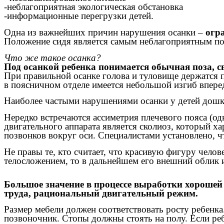
-неблагоприятная экологическая обстановка
-информационные перегрузки детей.
Одна из важнейших причин нарушения осанки –
огр
Положение сидя является самым неблагоприятным п
Что же такое осанка?
Под осанкой ребенка понимается обычная поза, с
При правильной осанке голова и туловище держатся п
в поясничном отделе имеется небольшой изгиб впере
Наиболее частыми нарушениями осанки у детей дошко
Нередко встречаются ассиметрия плечевого пояса (о
двигательного аппарата является сколиоз, который х
позвонков вокруг оси. Специалистами установлено, чт
Не правы те, кто считает, что красивую фигуру челов
телосложением, то в дальнейшем его внешний облик и
Большое значение в процессе выработки хорошей 
труда, рациональный двигательный режим.
Размер мебели должен соответствовать росту ребенка
позвоночник. Стопы должны стоять на полу. Если реб