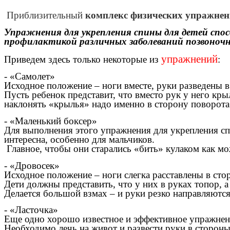
Приблизительный
комплекс физических упражнен
Упражнения для укрепления спины для детей спо
профилактикой различных заболеваний позвоночн
упражнений
Приведем здесь только некоторые из
:
- «Самолет»
Исходное положение – ноги вместе, руки разведены в
Пусть ребенок представит, что вместо рук у него кры
наклонять «крылья» надо именно в сторону поворота
- «Маленький боксер»
Для выполнения этого упражнения для укрепления спи
интересна, особенно для мальчиков.
Главное, чтобы они старались «бить» кулаком как мо
- «Дровосек»
Исходное положение – ноги слегка расставлены в сто
Дети должны представить, что у них в руках топор, а
Делается большой взмах – и руки резко направляются
- «Ласточка»
Еще одно хорошо известное и эффективное упражнени
Необходимо лечь на живот и развести руки в стороны