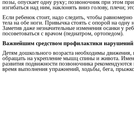
позы, опускает одну руку; позвоночник при этом пр
изгибаться над ним, наклонять вниз голову, плечи; эт
Если ребенок стоит, надо следить, чтобы равномерно 
тела на обе ноги. Привычка стоять с опорой на одну
Заметив даже незначительные изменения осанки у ребе
посоветоваться с врачом (педиатром, ортопедом).
Важнейшим средством профилактики нарушений 
Детям дошкольного возраста необходимы движения, в
обращать на укрепление мышц спины и живота. Име
развития подвижности позвоночника рекомендуются н
время выполнения упражнений, ходьбы, бега, прыжко