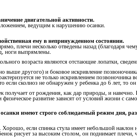
аничение двигательной активности.
оложением, ведущим к нарушению осанки.
войственная ему в непринужденном состоянии.
рямо, плечи несколько отведены назад (благодаря чему
д, ноги выпрямлены.
льного возраста являются отстающие лопатки, сведенн
дно выше другого) и боковое искривление позвоночни
арактеризуется не только искривлением позвоночника 
о если сколиоз не обнаружен у ребенка до 6 лет, то он
ек получает от рождения, как дар природы, и навечно
 физическое развитие зависят от условий жизни с само
осанки имеют строго соблюдаемый режим дня, разме
. Хорошо, если спинка стула имеет небольшой наклон н
енок рисует за высоким столом, он поднимает плечи, 