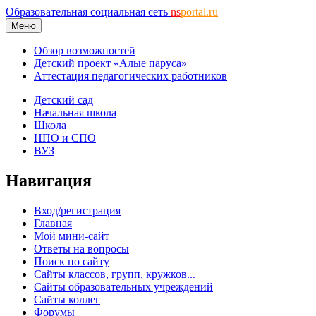
Образовательная социальная сеть
ns
portal.ru
Меню
Обзор возможностей
Детский проект «Алые паруса»
Аттестация педагогических работников
Детский сад
Начальная школа
Школа
НПО и СПО
ВУЗ
Навигация
Вход/регистрация
Главная
Мой мини-сайт
Ответы на вопросы
Поиск по сайту
Сайты классов, групп, кружков...
Сайты образовательных учреждений
Сайты коллег
Форумы