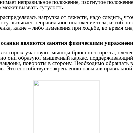
инимает неправильное положение, изогнутое положение
о может вызвать сутулость.
распределялась нагрузка от тяжести, надо следить, чт
 ногу вызывает неправильное положение тела, изгиб по
нка, какие – либо изменения при ходьбе, во время сна
осанки являются занятия физическими упражнени
 которых участвуют мышцы брюшного пресса, плечевог
нно они образуют мышечный каркас, поддерживающий 
аклоны, повороты в сторону. Необходимо обращать вн
в. Это способствует закреплению навыков правильной 