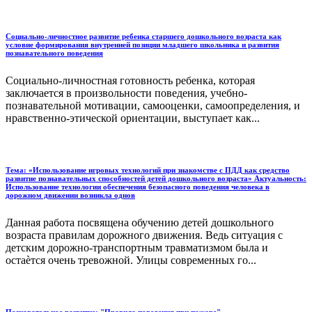
Социально-личностное развитие ребенка старшего дошкольного возраста как
условие формирования внутренней позиции младшего школьника и развития
познавательного поведения
Социально-личностная готовность ребенка, которая
заключается в произвольности поведения, учебно-
познавательной мотивации, самооценки, самоопределения, и
нравственно-этической ориентации, выступает как...
Тема: «Использование игровых технологий при знакомстве с ПДД как средство
развитие познавательных способностей детей дошкольного возраста» Актуальность:
Использование технологии обеспечения безопасного поведения человека в
дорожном движении возникла однов
Данная работа посвящена обучению детей дошкольного
возраста правилам дорожного движения. Ведь ситуация с
детским дорожно-транспортным травматизмом была и
остаѐтся очень тревожной. Улицы современных го...