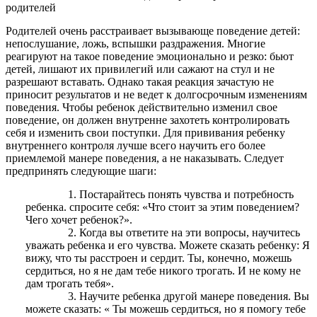
родителей
Родителей очень расстраивает вызывающе поведение детей:
непослушание, ложь, вспышки раздражения. Многие
реагируют на такое поведение эмоционально и резко: бьют
детей, лишают их привилегий или сажают на стул и не
разрешают вставать. Однако такая реакция зачастую не
приносит результатов и не ведет к долгосрочным изменениям
поведения. Чтобы ребенок действительно изменил свое
поведение, он должен внутренне захотеть контролировать
себя и изменить свои поступки. Для прививания ребенку
внутреннего контроля лучше всего научить его более
приемлемой манере поведения, а не наказывать. Следует
предпринять следующие шаги:
Постарайтесь понять чувства и потребность
ребенка. спросите себя: «Что стоит за этим поведением?
Чего хочет ребенок?».
Когда вы ответите на эти вопросы, научитесь
уважать ребенка и его чувства. Можете сказать ребенку: Я
вижу, что ты расстроен и сердит. Ты, конечно, можешь
сердиться, но я не дам тебе никого трогать. И не кому не
дам трогать тебя».
Научите ребенка другой манере поведения. Вы
можете сказать: « Ты можешь сердиться, но я помогу тебе