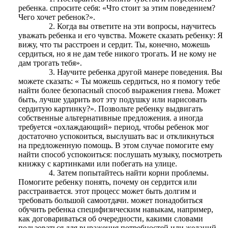
ребенка. спросите себя: «Что стоит за этим поведением?
Чего хочет ребенок?».
Когда вы ответите на эти вопросы, научитесь
уважать ребенка и его чувства. Можете сказать ребенку: Я
вижу, что ты расстроен и сердит. Ты, конечно, можешь
сердиться, но я не дам тебе никого трогать. И не кому не
дам трогать тебя».
Научите ребенка другой манере поведения. Вы
можете сказать: « Ты можешь сердиться, но я помогу тебе
найти более безопасный способ выражения гнева. Может
быть, лучше ударить вот эту подушку или нарисовать
сердитую картинку?». Позвольте ребенку выдвигать
собственные альтернативные предложения. а иногда
требуется «охлаждающий» период, чтобы ребенок мог
достаточно успокоиться, выслушать вас и откликнуться
на предложенную помощь. В этом случае помогите ему
найти способ успокоиться: послушать музыку, посмотреть
книжку с картинками или побегать на улице.
Затем попытайтесь найти корни проблемы.
Помогите ребенку понять, почему он сердится или
расстраивается. этот процесс может быть долгим и
требовать большой самоотдачи. может понадобиться
обучить ребенка специфизическим навыкам, например,
как договариваться об очередности, какими словами
пользоваться для выражения потребностей или желаний.