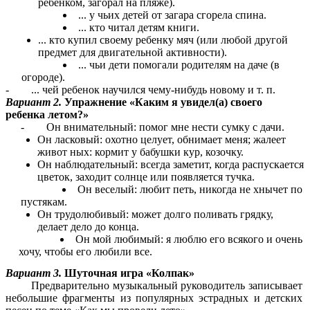
ребенком, загорал на пляже).
... у чьих детей от загара сгорела спина.
... кто читал детям книги.
... кто купил своему ребенку мяч (или любой другой
предмет для двигательной активности).
... чьи дети помогали родителям на даче (в
огороде).
- ... чей ребенок научился чему-нибудь новому и т. п.
Вариант 2.
Упражнение «Каким я увидел(а) своего
ребенка
летом?»
- Он внимательный: помог мне нести сумку с дачи.
Он ласковый: охотно целует, обнимает меня; жалеет
живот ных: кормит у бабушки кур, козочку.
Он наблюдательный: всегда заметит, когда распускается
цветок, заходит солнце или появляется тучка.
Он веселый: любит петь, никогда не хнычет по
пустякам.
Он трудолюбивый: может долго поливать грядку,
делает дело до конца.
Он мой любимый: я люблю его всякого и очень
хочу, чтобы его любили все.
Вариант 3.
Шуточная игра «Колпак»
Предварительно музыкальный руководитель записывает
небольшие фрагменты из популярных эстрадных и детских