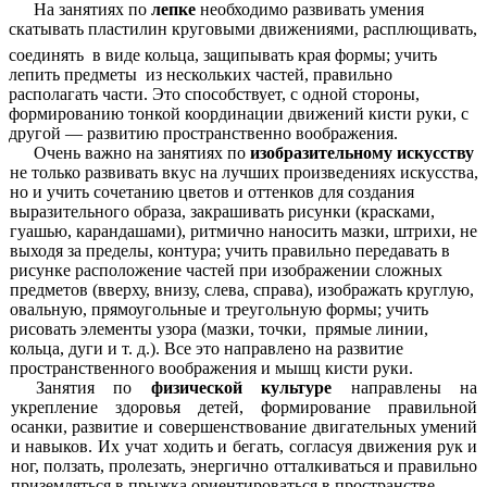
На занятиях по
лепке
необходимо развивать умения
скатывать пластилин круговыми движениями, расплющивать,
соединять
в виде кольца, защипывать края формы; учить
лепить предметы из нескольких частей, правильно
располагать части. Это способствует, с одной стороны,
формированию тонкой координации движений кисти руки, с
другой — развитию пространственно воображения.
Очень важно на занятиях по
изобразительному искусству
не только развивать вкус на лучших произведениях искусства,
но и учить сочетанию цветов и оттенков для создания
выразительного образа, закрашивать рисунки (красками,
гуашью, карандашами), ритмично наносить мазки, штрихи, не
выходя за пределы, контура; учить правильно передавать в
рисунке расположение частей при изображении сложных
предметов (вверху, внизу, слева, справа), изображать круглую,
овальную, прямоугольные и треугольную формы; учить
рисовать элементы узора (мазки, точки, прямые линии,
кольца, дуги и т. д.). Все это направлено на развитие
пространственного воображения и мышц кисти руки.
Занятия по
физической культуре
направлены на
укрепление здоровья детей, формирование правильной
осанки, развитие и совершенствование двигательных умений
и навыков. Их учат ходить и бегать, согласуя движения рук и
ног, ползать, пролезать, энергично отталкиваться и правильно
приземляться в прыжка ориентироваться в пространстве.