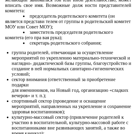
вписать свое имя. Возможные долж ности представителей
комитета:
председатель родительского комитета (он
является представи телем от группы в родительский комитет
МОУ или Совет МОУ);
заместитель председателя родительского
комитета (его пра вая рука);
секретарь родительского собрания;
группа родителей, отвечающая за осуществление
мероприятий по укреплению материально-технической и
наглядно- дидактической базы группы, благоустройство и
создание в ней нормальных санитарно-гигиенических
условий;
сектор внимания (ответственный за приобретение
подарки
для именинников, на Новый год, организацию «сладких
вечеров» и т. п.);
спортивный сектор (проведение и оснащение
мероприятий, направленных на укрепление и сохранение
здоровья воспитанников);
культурно-массовый сектор (привлечение родителей к
участию в воспитательной, культурно-массовой работе с
воспитанниками вне развивающих занятий, а также во
время каникул);