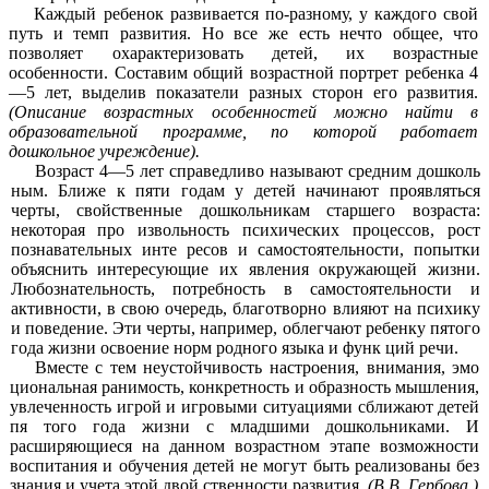
Каждый ребенок развивается по-разному, у каждого свой
путь и темп развития. Но все же есть нечто общее, что
позволяет охарактеризовать детей, их возрастные
особенности. Составим общий возрастной портрет ребенка 4
—5 лет, выделив показател
и
разных сторон его развития.
(Описание возрастных особенностей можно найти в
образовательной программе, по которой работает
дошкольное учреждение).
Возраст 4—5 лет справедливо называют средним дошколь
ным. Ближе к пяти годам у детей начинают проявляться
черты, свойственные дошкольникам старшего возраста:
некоторая про извольность психических процессов, рост
познавательных инте ресов и самостоятельности, попытки
объяснить интересующие их явления окружающей жизни.
Любознательность, потребность в самостоятельности и
активности, в свою очередь, благотворно влияют на психику
и поведение. Эти черты, например, облегчают ребенку пятого
года жизни освоение норм родного языка и функ ций речи.
Вместе с тем неустойчивость настроения, внимания, эмо
циональная ранимость, конкретность и образность мышления,
увлеченность игрой и игровыми ситуациями сближают детей
пя того года жизни с младшими дошкольниками. И
расширяющиеся на данном возрастном этапе возможности
воспитания и обучения детей не могут быть реализованы без
знания и учета этой двой ственности развития.
(В.В. Гербова.)