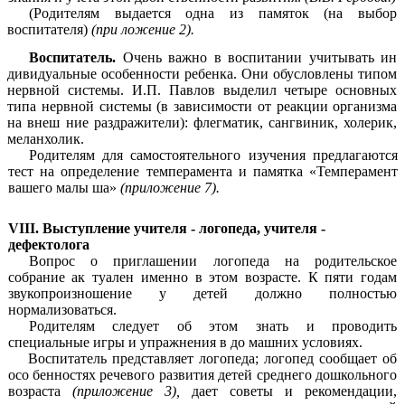
(Родителям выдается одна из памяток (на выбор
воспитателя)
(при ложение 2).
Воспитатель.
Очень важно в воспитании учитывать ин
дивидуальные особенности ребенка. Они обусловлены типом
нервной системы. И.П. Павлов выделил четыре основных
типа нервной системы (в зависимости от реакции организма
на внеш ние раздражители): флегматик, сангвиник, холерик,
меланхолик.
Родителям для самостоятельного изучения предлагаются
тест на определение темперамента и памятка «Темперамент
вашего малы ша»
(приложение 7).
VIII. Выступление учителя - логопеда, учителя -
дефектолога
Вопрос о приглашении логопеда на родительское
собрание ак туален именно в этом возрасте. К пяти годам
звукопроизношение у детей должно полностью
нормализоваться.
Родителям следует об этом знать и проводить
специальные игры и упражнения в до машних условиях.
Воспитатель представляет логопеда; логопед сообщает об
осо бенностях речевого развития детей среднего дошкольного
возраста
(приложение 3),
дает советы и рекомендации,