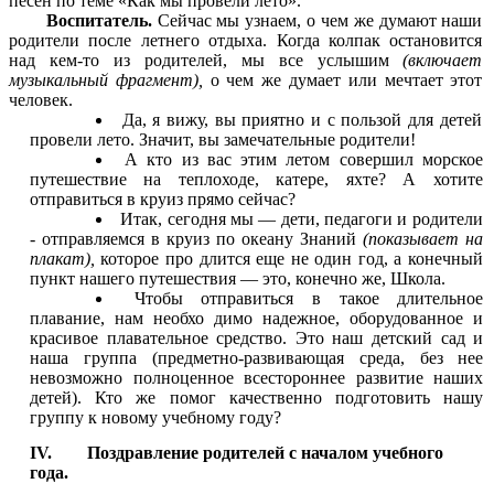
песен по теме «Как мы провели лето».
Воспитатель.
Сейчас мы узнаем, о чем же думают наши
родители после летнего отдыха. Когда колпак остановится
над кем-то из родителей, мы все услышим
(включает
музыкальный фрагмент),
о чем же думает или мечтает этот
человек.
Да, я вижу, вы приятно и с пользой для детей
провели лето. Значит, вы замечательные родители!
А кто из вас этим летом совершил морское
путешествие на теплоходе, катере, яхте? А хотите
отправиться в круиз прямо сейчас?
Итак, сегодня мы — дети, педагоги и родители
- отправляемся в круиз по океану Знаний
(показывает на
плакат),
которое про длится еще не один год, а конечный
пункт нашего путешествия — это, конечно же, Школа.
Чтобы отправиться в такое длительное
плавание, нам необхо димо надежное, оборудованное и
красивое плавательное средство. Это наш детский сад и
наша группа (предметно-развивающая среда, без нее
невозможно полноценное всестороннее развитие наших
детей). Кто же помог качественно подготовить нашу
группу к новому учебному году?
IV. Поздравление родителей с началом учебного
года.