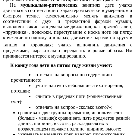
На
музыкально-ритмических
занятиях дети учатся
двигаться в соответствии с характером музыки в умеренном и
быстром темпе, самостоятельно менять движения в
соответствии с двух- и трехчастной формой музыки,
выполнять такие танцевальные движения, как прямой галоп,
«пружинка», подскоки, переступание с носка ноги на пятку,
кружение по одному и в парах, движение парами по кругу в
танцах и хороводах; учатся выполнять
движения с
предметами, выразительно передавать игровые образы. Им
прививается интерес к музицированию.
К концу года дети на пятом году жизни умеют:
отвечать на вопросы по содержанию
прочитанного;
учить наизусть небольшие стихотворения,
потешки;
считать в пределах пяти (количественный
счет);
отвечать на вопрос «сколько всего?»;
сравнивать две группы предметов, используя счет
(больше - меньше); сравнивать пять предметов разной
длины, ширины, высоты, раскладывая их в
возрастающем порядке подлине, ширине, высоте;
указывать и называть круг, квадрат, прямоугольник,