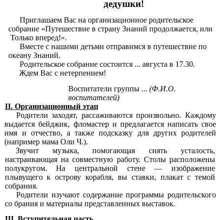
дедушки!
Приглашаем Вас на организационное родительское
собрание «Путешествие в страну Знаний продолжается, или
Только вперед!».
Вместе с нашими детьми отправимся в путешествие по
океану Знаний.
Родительское собрание состоится ... августа в 17.30.
Ждем Вас с нетерпением!
Воспитатели группы ...
(Ф.И.О.
воспитателей)
II. Организационный этап
Родители заходят, рассаживаются произвольно. Каждому
выдается бейджик, фломастер и предлагается написать свое
имя и отчество, а также подсказку для других родителей
(например мама Оли Ч.).
Звучит музыка, помогающая снять усталость,
настраивающая на совместную работу. Столы расположены
полукругом. На центральной стене — изображение
плывущего к острову корабля, вы ставки, плакат с темой
собрания.
Родители изучают содержание программы родительского
со брания и материалы представленных выставок.
III. Вступительная часть