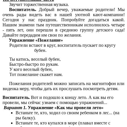
Звучит торжественная музыка.
Воспитатель.
Добрый вечер, уважаемые родители! Мы
очень рады видеть вас в нашей уютной кают-компании!
Сегодня у нас праздник. Попробуйте догадаться какой.
Нашим знамени тым путешественникам исполнилось четыре
- пять лет, они перешли в среднюю группу детского сада!
Давайте передадим им свои по желания.
Упражнение «Пожелание»
Родители встают в круг, воспитатель пускает по кругу
бубен.
Ты катись, веселый бубен,
Быстро-быстро по рукам.
У кого веселый бубен,
Тот пожелание скажет нам.
Пожелания родителей можно записать на магнитофон или
видеока меру, чтобы дать их прослушать посмотреть детям.
Воспитатель.
Вот и подошло к концу лето. А как вы его
провели, мы сейчас узнаем с помощью упражнений...
Вариант 1.
Упражнение «Как мы провели лето»
Встаньте те, кто, ходил со своим ребенком в лес... (на
ры балку).
Встаньте те, кто купался в море (плавал вместе с