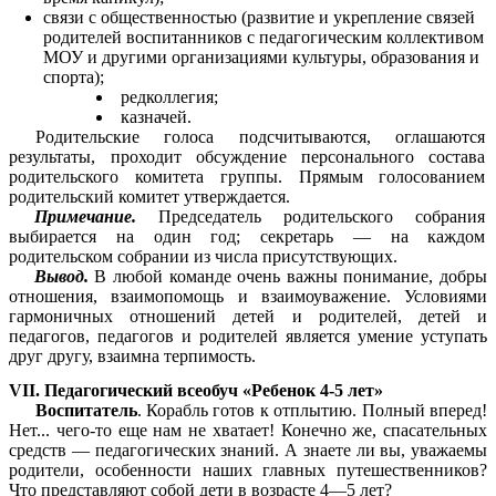
связи с общественностью (развитие и укрепление связей
родителей воспитанников с педагогическим коллективом
МОУ и другими организациями культуры, образования и
спорта);
редколлегия;
казначей.
Родительские голоса подсчитываются, оглашаются
результаты, проходит обсуждение персонального состава
родительского комитета группы. Прямым голосованием
родительский комитет утверждается.
Примечание.
Председатель родительского собрания
выбирается на один год; секретарь — на каждом
родительском собрании из числа присутствующих.
Вывод.
В
любой команде очень важны понимание, добры
отношения, взаимопомощь и взаимоуважение. Условиями
гapмоничных отношений детей и родителей, детей и
педагогов, педагогов и родителей является умение уступать
друг другу, взаимна терпимость.
VII. Педагогический всеобуч «Ребенок 4-5 лет»
Воспитатель
. Корабль готов к отплытию. Полный вперед!
Нет... чего-то еще нам не хватает! Конечно же, спасательных
средств — педагогических знаний. А знаете ли вы, уважаемы
родители, особенности наших главных путешественников?
Что представляют собой дети в возрасте 4—5 лет?