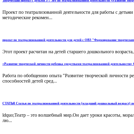
Творческий проект с детьми 3-7 лет по театрализованной деятельности «Развитие тво
Проект по театрализованной деятельности для работы с детьми
методические рекомен...
проект по театрализованной деятельности для детей с ОВЗ "Формирование творческих
Этот проект расчитан на детей старшего дошкольного возраста, 
«Развитие творческой личности ребенка средствами театрализованной деятельности»
Работа по обобщению опыта "Развитие творческой личности ре
способностей детей сред...
СТАТЬЯ Статья по театрализованной деятельности (младший дошкольный возраст) по 
ldquo;Театр – это волшебный мир.Он дает уроки красоты, мора
лю...