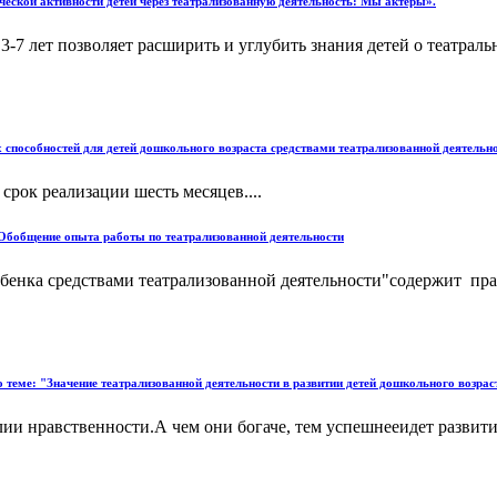
рческой активности детей через театрализованную деятельность: Мы актеры».
 3-7 лет позволяет расширить и углубить знания детей о театрал
 способностей для детей дошкольного возраста средствами театрализованной деятельн
срок реализации шесть месяцев....
 Обобщение опыта работы по театрализованной деятельности
бенка средствами театрализованной деятельности"содержит пра
теме: "Значение театрализованной деятельности в развитии детей дошкольного возрас
лии нравственности.А чем они богаче, тем успешнееидет развити