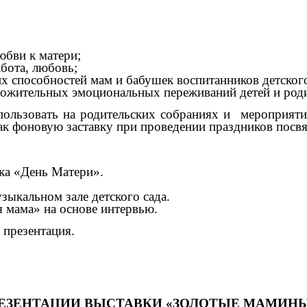
юбви к матери;
абота, любовь;
их способностей мам и бабушек воспитанников детского
ложительных эмоциональных переживаний детей и роди
ользовать на родительских собраниях и мероприя
ак фоновую заставку при проведении праздников посв
ика «День Матери».
зыкальном зале детского сада.
 мама» на основе интервью.
презентация.
РЕЗЕНТАЦИИ ВЫСТАВКИ «ЗОЛОТЫЕ МАМИНЫ