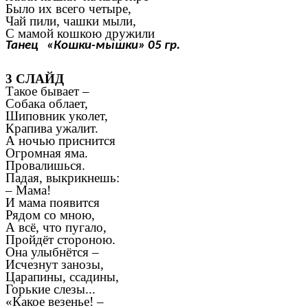
Было их всего четыре,
Чай пили, чашки мыли,
С мамой кошкою дружили
Танец «Кошки-мышки» 05 гр.
3 СЛАЙД
Такое бывает –
Собака облает,
Шиповник уколет,
Крапива ужалит.
А ночью приснится
Огромная яма.
Провалишься.
Падая, выкрикнешь:
– Мама!
И мама появится
Рядом со мною,
А всё, что пугало,
Пройдёт стороною.
Она улыбнётся –
Исчезнут занозы,
Царапины, ссадины,
Горькие слезы...
«Какое везенье! –