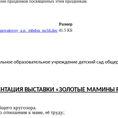
ении праздников посвященных этим праздникам.
Размер
41.5 КБ
hapovalovoy_a.p._mbdou_no34.doc
ьное образовательное учреждение детский сад обще
ЕНТАЦИЯ ВЫСТАВКИ «ЗОЛОТЫЕ МАМИНЫ 
бщего кругозора.
о отношения к маме, её труду;