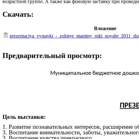
возрастной группе. А также как фоновую заставку при провед
Скачать:
Вложение
prezentaciya_vystavki_-_zolotye_maminy_ruki_noyabr_2011_s
Предварительный просмотр:
Муниципальное бюджетное дошкол
ПРЕЗ
Цель выставки:
1. Развитие познавательных интересов, расширение о
3. Воспитание внимательности, заботы, уважительног
3. Воспитание чувства прекрасного.