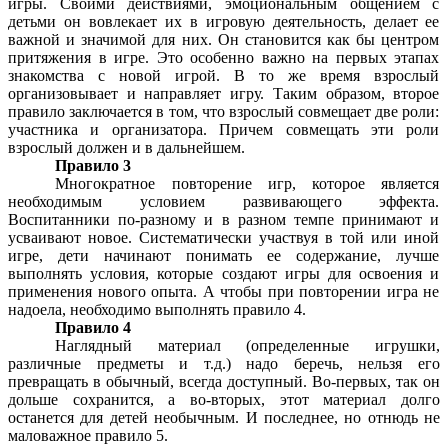
игры. Своими действиями, эмоциональным общением с
детьми он вовлекает их в игровую деятельность, делает ее
важной и значимой для них. Он становится как бы центром
притяжения в игре. Это особенно важно на первых этапах
знакомства с новой игрой. В то же время взрослый
организовывает и направляет игру. Таким образом, второе
правило заключается в том, что взрослый совмещает две роли:
участника и организатора. Причем совмещать эти роли
взрослый должен и в дальнейшем.
Правило 3
Многократное повторение игр, которое является
необходимым условием развивающего эффекта.
Воспитанники по-разному и в разном темпе принимают и
усваивают новое. Систематически участвуя в той или иной
игре, дети начинают понимать ее содержание, лучше
выполнять условия, которые создают игры для освоения и
применения нового опыта. А чтобы при повторении игра не
надоела, необходимо выполнять правило 4.
Правило 4
Наглядный материал (определенные игрушки,
различные предметы и т.д.) надо беречь, нельзя его
превращать в обычный, всегда доступный. Во-первых, так он
дольше сохранится, а во-вторых, этот материал долго
останется для детей необычным. И последнее, но отнюдь не
маловажное правило 5.