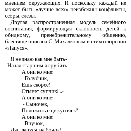
мнением окружающих. И поскольку каждый не
может быть «лучше всех» неизбежны конфликты,
ссоры, слезы.
Другая распространенная модель семейного
воспитания, формирующая склонность детей к
обидному, пренебрежительному общению,
блестяще описана С. Михалковым в стихотворении
«Лапуся».
Я не знаю как мне быть-
Начал старшим я грубить.
А они ко мне:
- Голубчик,
Ешь скорее!
Стынет супчик!...-
А они ко мне:
- Сыночек,
Положить еще кусочек?-
А они ко мне:
- Внучок,
Ляг, лапуся, на бочок!...