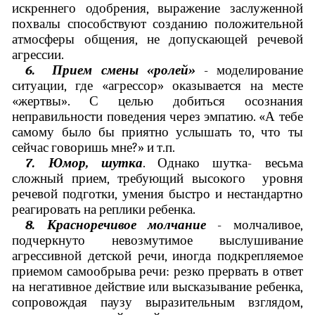
искреннего одобрения, выражение заслуженной
похвалы способствуют созданию положительной
атмосферы общения, не допускающей речевой
агрессии.
6. Прием смены «ролей»
- моделирование
ситуации, где «агрессор» оказывается на месте
«жертвы». С целью добиться осознания
неправильности поведения через эмпатию. «А тебе
самому было бы приятно услышать то, что ты
сейчас говоришь мне?» и т.п.
7. Юмор, шутка
. Однако шутка- весьма
сложный прием, требующий высокого уровня
речевой подготки, умения быстро и нестандартно
реагировать на реплики ребенка.
8. Красноречивое молчание
- молчаливое,
подчеркнуто невозмутимое выслушивание
агрессивной детской речи, иногда подкрепляемое
приемом самообрыва речи: резко прервать в ответ
на негативное действие или высказывание ребенка,
сопровождая паузу выразительным взглядом,