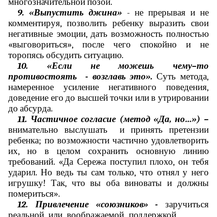
многозначительной позой.
9. «Выпустить джина»
- не прерывая и не
комментируя, позволить ребенку выразить свои
негативные эмоции, дать возможность полностью
«выговориться», после чего спокойно и не
торопясь обсудить ситуацию.
10. «Если не можешь чему–то
противостоять - возглавь это».
Суть метода,
намеренное усиление негативного поведения,
доведение его до высшей точки или в утрировании
до абсурда.
11. Частичное согласие (метод «Да, но…») –
внимательно выслушать и принять претензии
ребенка; по возможности частично удовлетворить
их, но в целом сохранить основную линию
требований. «Да Сережа поступил плохо, он тебя
ударил. Но ведь ты сам только, что отнял у него
игрушку! Так, что вы оба виноваты и должны
помериться».
12. Привлечение «союзников» -
заручиться
реальной или воображаемой поддержкой