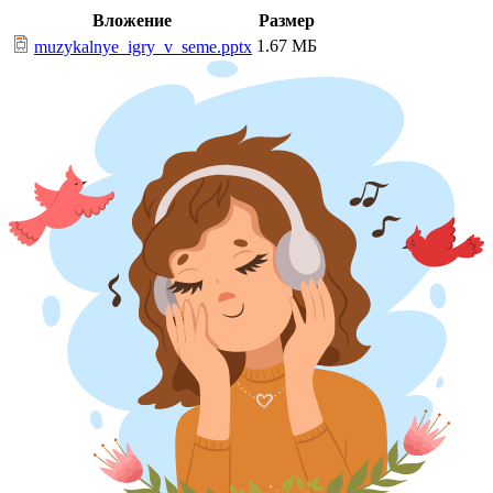
Вложение
Размер
1.67 МБ
muzykalnye_igry_v_seme.pptx