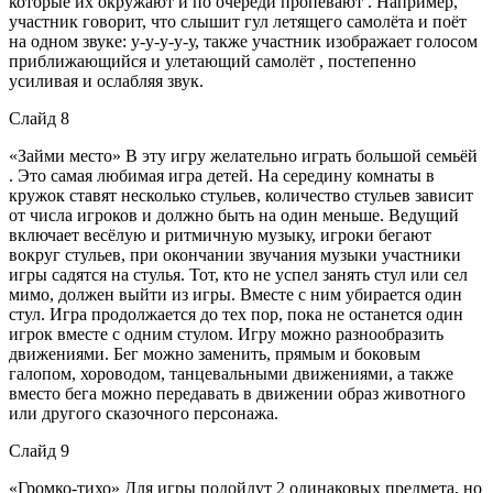
которые их окружают и по очереди пропевают . Например,
участник говорит, что слышит гул летящего самолёта и поёт
на одном звуке: у-у-у-у-у, также участник изображает голосом
приближающийся и улетающий самолёт , постепенно
усиливая и ослабляя звук.
Слайд 8
«Займи место» В эту игру желательно играть большой семьёй
. Это самая любимая игра детей. На середину комнаты в
кружок ставят несколько стульев, количество стульев зависит
от числа игроков и должно быть на один меньше. Ведущий
включает весёлую и ритмичную музыку, игроки бегают
вокруг стульев, при окончании звучания музыки участники
игры садятся на стулья. Тот, кто не успел занять стул или сел
мимо, должен выйти из игры. Вместе с ним убирается один
стул. Игра продолжается до тех пор, пока не останется один
игрок вместе с одним стулом. Игру можно разнообразить
движениями. Бег можно заменить, прямым и боковым
галопом, хороводом, танцевальными движениями, а также
вместо бега можно передавать в движении образ животного
или другого сказочного персонажа.
Слайд 9
«Громко-тихо» Для игры подойдут 2 одинаковых предмета, но