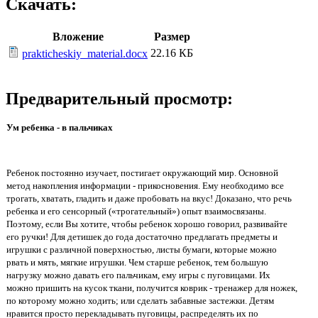
Скачать:
Вложение
Размер
22.16 КБ
prakticheskiy_material.docx
Предварительный просмотр:
Ум ребенка - в пальчиках
Ребенок постоянно изучает, постигает окружающий мир. Основной
метод накопления информации - прикосновения. Ему необходимо все
трогать, хватать, гладить и даже пробовать на вкус! Доказано, что речь
ребенка и его сенсорный («трогательный») опыт взаимосвязаны.
Поэтому, если Вы хотите, чтобы ребенок хорошо говорил, развивайте
его ручки! Для детишек до года достаточно предлагать предметы и
игрушки с различной поверхностью, листы бумаги, которые можно
рвать и мять, мягкие игрушки. Чем старше ребенок, тем большую
нагрузку можно давать его пальчикам, ему игры с пуговицами. Их
можно пришить на кусок ткани, получится коврик - тренажер для ножек,
по которому можно ходить; или сделать забавные застежки. Детям
нравится просто перекладывать пуговицы, распределять их по