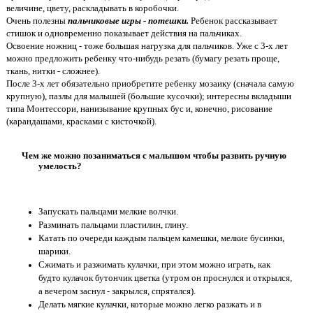
величине, цвету, раскладывать в коробочки.
Очень полезны
пальчиковые игры - потешки.
Ребенок рассказывает
стишок и одновременно показывает действия на пальчиках.
Освоение ножниц - тоже большая нагрузка для пальчиков. Уже с 3-х лет
можно предложить ребенку что-нибудь резать (бумагу резать проще,
ткань, нитки - сложнее).
После 3-х лет обязательно приобретите ребенку мозаику (сначала самую
крупную), пазлы для малышей (большие кусочки); интересны вкладыши
типа Монтессори, нанизывание крупных бус и, конечно, рисование
(карандашами, красками с кисточкой).
Чем же можно позаниматься с малышом чтобы развить ручную
умелость?
Запускать пальцами мелкие волчки.
Разминать пальцами пластилин, глину.
Катать по очереди каждым пальцем камешки, мелкие бусинки,
шарики.
Сжимать и разжимать кулачки, при этом можно играть, как
будто кулачок бутончик цветка (утром он проснулся и открылся,
а вечером заснул - закрылся, спрятался).
Делать мягкие кулачки, которые можно легко разжать и в