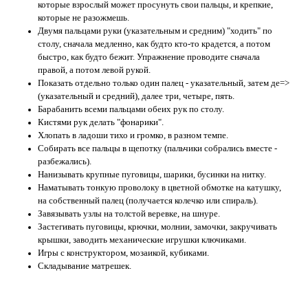
которые взрослый может просунуть свои пальцы, и крепкие,
которые не разожмешь.
Двумя пальцами руки (указательным и средним) "ходить" по
столу, сначала медленно, как будто кто-то крадется, а потом
быстро, как будто бежит. Упражнение проводите сначала
правой, а потом левой рукой.
Показать отдельно только один палец - указательный, затем де=>
(указательный и средний), далее три, четыре, пять.
Барабанить всеми пальцами обеих рук по столу.
Кистями рук делать "фонарики".
Хлопать в ладоши тихо и громко, в разном темпе.
Собирать все пальцы в щепотку (пальчики собрались вместе -
разбежались).
Нанизывать крупные пуговицы, шарики, бусинки на нитку.
Наматывать тонкую проволоку в цветной обмотке на катушку,
на собственный палец (получается колечко или спираль).
Завязывать узлы на толстой веревке, на шнуре.
Застегивать пуговицы, крючки, молнии, замочки, закручивать
крышки, заводить механические игрушки ключиками.
Игры с конструктором, мозаикой, кубиками.
Складывание матрешек.