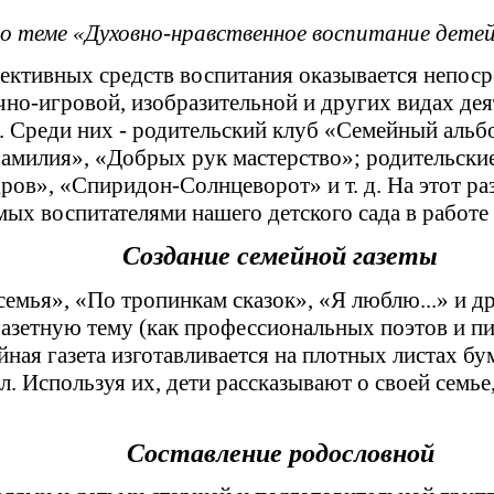
о теме «Духовно-нравственное воспитание детей
фективных средств воспитания оказывается непос
но-игровой, изобразительной и других видах дея
 Среди них - родительский клуб «Семейный альбо
фамилия», «Добрых рук мастерство»; родительск
ров», «Спиридон-Солнцеворот» и т. д. На этот ра
ых воспитателями нашего детского сада в работе 
Создание семейной газеты
семья», «По тропинкам сказок», «Я люблю...» и д
газетную тему (как профессиональных поэтов и пи
ная газета изготавливается на плотных листах бум
Используя их, дети рассказывают о своей семье, е
Составление родословной