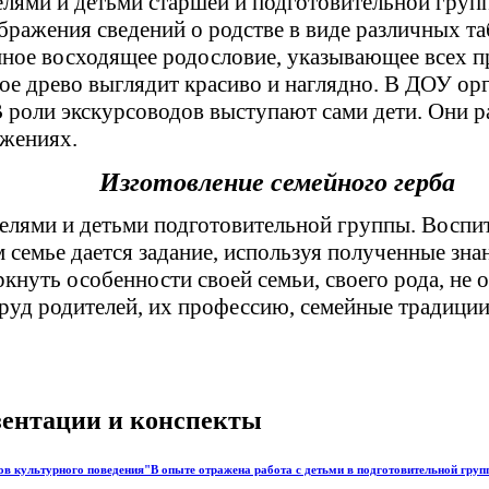
елями и детьми старшей и подготовительной групп.
бражения сведений о родстве в виде различных таб
нное восходящее родословие, указывающее всех пр
ое древо выглядит красиво и наглядно. В ДОУ ор
В роли экскурсоводов выступают сами дети. Они 
ижениях.
Изготовление семейного герба
ителями и детьми подготовительной группы. Воспи
м семье дается задание, используя полученные зна
еркнуть особенности своей семьи, своего рода, 
д родителей, их профессию, семейные традиции. 
езентации и конспекты
в культурного поведения"В опыте отражена работа с детьми в подготовительной груп