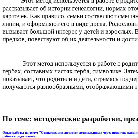
Этот метод используется в работе с родит
рассказывает об истории генеалогии, нормах ото
карточек. Как правило, семьи составляют смеша
линии, и оформляют его в виде древа. Родословн
вызывает большой интерес у детей и взрослых. 
предков, повествуют об их деятельности и дост
Этот метод используется в работе с род
гербах, составных частях герба, символике. Зате
показывает, что родители и дети, стремясь подч
получаются разнообразными, отображающими тру
По теме: методические разработки, пр
Опыт работы на тему: "Социализация личности дошкольников через привитие навыко
работа с родителями.