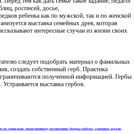
 Перед тем как дать семье такое задание, педагог
лиц, росписей, досье,
едков ребенка как по мужской, так и по женской
ганизуется выставка семейных древ, которая
рассказывают интересные случаи из жизни своих
тателю следует подобрать материал о фамильных
ния, создать собственный герб. Практика
не ограничиваются полученной информацией. Гербы
Устраивается выставка гербов.
пе по социально- нравственному воспитанию: формы работы, основные задачи,