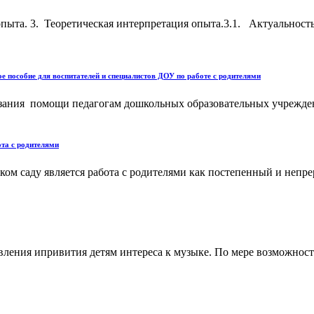
пыта. 3. Теоретическая интерпретация опыта.3.1. Актуальность
 пособие для воспитателей и специалистов ДОУ по работе с родителями
азания помощи педагогам дошкольных образовательных учрежден
та с родителями
ком саду является работа с родителями как постепенный и непре
ления ипривития детям интереса к музыке. По мере возможност